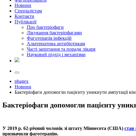
Новини
Спеціалістам
Контакти
Публікації
Про бактеріофаги
Лікування бактеріофагами
Фаготерапія інфекцій
Альтернатива антибіотикам
Часті запитання та поради лікаря
Науковий підхід і механізми
phagex
Новини
Бактеріофаги допомогли пацієнту уникнути ампутації кін
Бактеріофаги допомогли пацієнту уникн
У 2019 р. 62-річний чоловік зі штату Міннесота (США)
став
призначили фаготерапію.