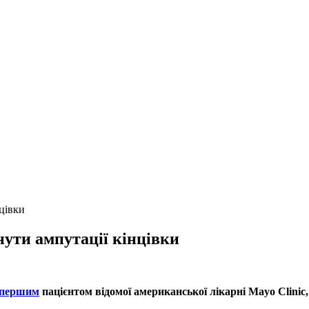
цівки
ути ампутації кінцівки
 першим
пацієнтом відомої американської лікарні Mayo Clinic,