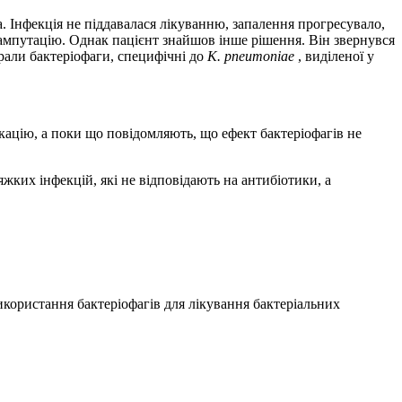
а. Інфекція не піддавалася лікуванню, запалення прогресувало,
 ампутацію. Однак пацієнт знайшов інше рішення. Він звернувся
ібрали бактеріофаги, специфічні до
K. pneumoniae
, виділеної у
кацію, а поки що повідомляють, що ефект бактеріофагів не
яжких інфекцій, які не відповідають на антибіотики, а
використання бактеріофагів для лікування бактеріальних