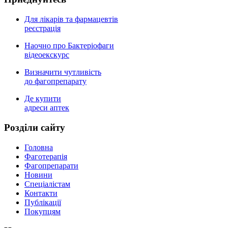
Для лікарів та фармацевтів
реєстрація
Наочно про Бактеріофаги
відеоекскурс
Визначити чутливість
до фагопрепарату
Де купити
адреси аптек
Роздiли сайту
Головна
Фаготерапія
Фагопрепарати
Новини
Спеціалістам
Контакти
Публікації
Покупцям