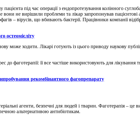
 пацієнта під час операції з ендопротезування колінного суглоб
але вони не вирішили проблеми та лікар запропонував пацієнтові
іофагів – вірусів, що вбивають бактерії. Працівники компанії від
го остеомієліту
ову може ходити. Лікарі готують із цього приводу наукову публі
ес до фаготерапії: її все частіше використовують для лікування т
 випробування рекомбінантного фагопрепарату
теріальні агенти, безпечні для людей і тварин. Фаготерапія – це 
езпечною альтернативою антибіотикам.