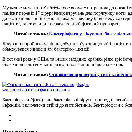
Мультирезистентна
Klebsiella pneumoniae
потрапила до організму
пацієнт переніс 17 хірургічних втручань для порятунку ноги, 
до біотехнологічної компанії, яка має велику бібліотеку бактер
пацієнта, та створили високоактивний фаговий препарат.
Читайте також:
Бактеріофаги у лікуванні бактеріально
Лікування пройшло успішно, збудник був знищений і пацієнт зн
обмежувався знищенням бактерій-мішеней.
В останні роки у США та інших західних країнах різко зріс інтер
біотехнологічні компанії розгортають клінічні дослідження.
Читайте також:
Оголошено про перші у світі клінічні
phagex
Фагопрепарати та фагова терапія
Бактеріофаги (фаги) – це бактеріальні віруси, природні антибак
інфекцій, включаючи стійкі до антибіотиків. Бактеріофаги є б
Приєднуйтесь