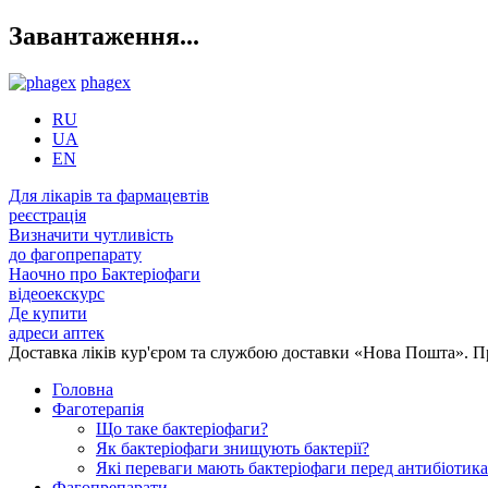
Завантаження...
phagex
RU
UA
EN
Для лікарів та фармацевтів
реєстрація
Визначити чутливість
до фагопрепарату
Наочно про Бактеріофаги
відеоекскурс
Де купити
адреси аптек
Доставка ліків кур'єром та службою доставки «Нова Пошта». 
Головна
Фаготерапія
Що таке бактеріофаги?
Як бактеріофаги знищують бактерії?
Які переваги мають бактеріофаги перед антибіотик
Фагопрепарати