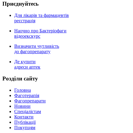
Приєднуйтесь
Для лікарів та фармацевтів
реєстрація
Наочно про Бактеріофаги
відеоекскурс
Визначити чутливість
до фагопрепарату
Де купити
адреси аптек
Роздiли сайту
Головна
Фаготерапія
Фагопрепарати
Новини
Спеціалістам
Контакти
Публікації
Покупцям