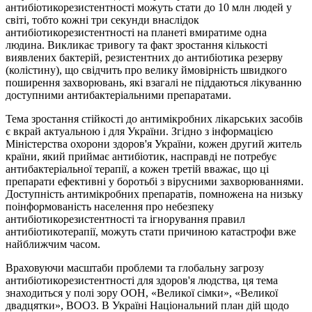
антибіотикорезистентності можуть стати до 10 млн людей у
світі, тобто кожні три секунди внаслідок
антибіотикорезистентності на планеті вмиратиме одна
людина. Викликає тривогу та факт зростання кількості
виявлених бактерій, резистентних до антибіотика резерву
(колістину), що свідчить про велику ймовірність швидкого
поширення захворювань, які взагалі не піддаються лікуванню
доступними антибактеріальними препаратами.
Тема зростання стійкості до антимікробних лікарських засобів
є вкрай актуальною і для України. Згідно з інформацією
Міністерства охорони здоров'я України, кожен другий житель
країни, який приймає антибіотик, насправді не потребує
антибактеріальної терапії, а кожен третій вважає, що ці
препарати ефективні у боротьбі з вірусними захворюваннями.
Доступність антимікробних препаратів, помножена на низьку
поінформованість населення про небезпеку
антибіотикорезистентності та ігнорування правил
антибіотикотерапії, можуть стати причиною катастрофи вже
найближчим часом.
Враховуючи масштаби проблеми та глобальну загрозу
антибіотикорезистентності для здоров'я людства, ця тема
знаходиться у полі зору ООН, «Великої сімки», «Великої
двадцятки», ВООЗ. В Україні Національний план дій щодо