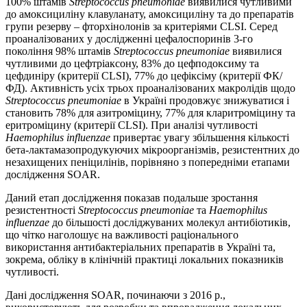
100% штамів
Streptococcus pneumoniae
виявилися чутливими
до амоксициліну клавуланату, амоксициліну та до препаратів
групи резерву – фторхінолонів за критеріями CLSI. Серед
проаналізованих у дослідженні цефалоспоринів 3-го
покоління 98% штамів
Streptococcus pneumoniae
виявилися
чутливими до цефтріаксону, 83% до цефподоксиму та
цефдиніру (критерії CLSI), 77% до цефіксіму (критерії ФК/
ФД). Активність усіх трьох проаналізованих макролідів щодо
Streptococcus pneumoniae
в Україні продовжує знижуватися і
становить 78% для азитроміцину, 77% для кларитроміцину та
еритроміцину (критерії CLSI). При аналізі чутливості
Haemophilus influenzae
привертає увагу збільшення кількості
бета-лактамазопродукуючих мікроорганізмів, резистентних до
незахищених пеніцилінів, порівняно з попередніми етапами
дослідження SOAR.
Даний етап дослідження показав подальше зростання
резистентності
Streptococcus pneumoniae
та
Haemophilus
influenzae
до більшості досліджуваних молекул антибіотиків,
що чітко наголошує на важливості раціонального
використання антибактеріальних препаратів в Україні та,
зокрема, обліку в клінічній практиці локальних показників
чутливості.
Дані дослідження SOAR, починаючи з 2016 р.,