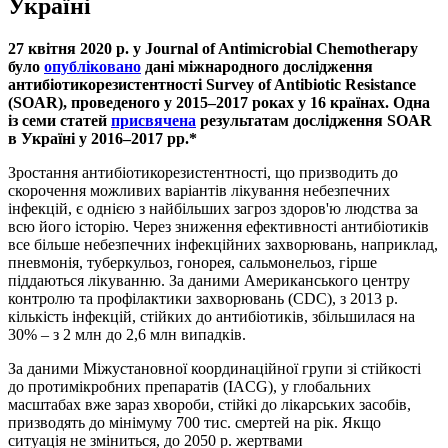
Україні
27 квітня 2020 р. у Journal of Antimicrobial Chemotherapy
було
опубліковано
дані міжнародного дослідження
антибіотикорезистентності Survey of Antibiotic Resistance
(SOAR), проведеного у 2015–2017 роках у 16 країнах. Одна
із семи статей
присвячена
результатам дослідження SOAR
в Україні у 2016–2017 рр.*
Зростання антибіотикорезистентності, що призводить до
скорочення можливих варіантів лікування небезпечних
інфекцій, є однією з найбільших загроз здоров'ю людства за
всю його історію. Через зниження ефективності антибіотиків
все більше небезпечних інфекційних захворювань, наприклад,
пневмонія, туберкульоз, гонорея, сальмонельоз, гірше
піддаються лікуванню. За даними Американського центру
контролю та профілактики захворювань (СDC), з 2013 р.
кількість інфекцій, стійких до антибіотиків, збільшилася на
30% – з 2 млн до 2,6 млн випадків.
За даними Міжустановної координаційної групи зі стійкості
до протимікробних препаратів (IACG), у глобальних
масштабах вже зараз хвороби, стійкі до лікарських засобів,
призводять до мінімуму 700 тис. смертей на рік. Якщо
ситуація не зміниться, до 2050 р. жертвами