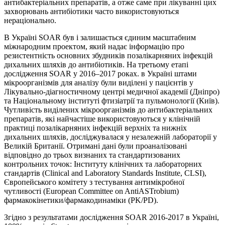
антибактеріальних препаратів, а отже саме при лікуванні цих
захворювань антибіотики часто використовуються
нераціонально.
В Україні SOAR був і залишається єдиним масштабним
міжнародним проектом, який надає інформацію про
резистентність основних збудників позалікарняних інфекцій
дихальних шляхів до антибіотиків. На третьому етапі
дослідження SOAR у 2016–2017 роках. в Україні штами
мікроорганізмів для аналізу були виділені у пацієнтів у
Лікувально-діагностичному центрі медичної академії (Дніпро)
та Національному інституті фтизіатрії та пульмонології (Київ).
Чутливість виділених мікроорганізмів до антибактеріальних
препаратів, які найчастіше використовуються у клінічній
практиці позалікарняних інфекцій верхніх та нижніх
дихальних шляхів, досліджувалася у незалежній лабораторії у
Великій Британії. Отримані дані були проаналізовані
відповідно до трьох визнаних та стандартизованих
контрольних точок: Інституту клінічних та лабораторних
стандартів (Clinical and Laboratory Standards Institute, CLSI),
Європейського комітету з тестування антимікробної
чутливості (European Committee on AntiASTrobіum)
фармакокінетики/фармакодинаміки (PK/PD).
Згідно з результатами дослідження SOAR 2016-2017 в Україні,