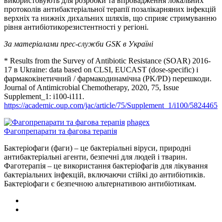
використовують для розробки та впровадження локальних
протоколів антибактеріальної терапії позалікарняних інфекцій
верхніх та нижніх дихальних шляхів, що сприяє стримуванню
рівня антибіотикорезистентності у регіоні.
За матеріалами прес-служби GSK в Україні
* Results from the Survey of Antibiotic Resistance (SOAR) 2016-
17 в Ukraine: data based on CLSI, EUCAST (dose-specific) і
фармакокінетичний / фармакодинамічна (PK/PD) перешкоди.
Journal of Antimicrobial Chemotherapy, 2020, 75, Issue
Supplement_1: i100-i111.
https://academic.oup.com/jac/article/75/Supplement_1/i100/5824465
phagex
Фагопрепарати та фагова терапія
Бактеріофаги (фаги) – це бактеріальні віруси, природні
антибактеріальні агенти, безпечні для людей і тварин.
Фаготерапія – це використання бактеріофагів для лікування
бактеріальних інфекцій, включаючи стійкі до антибіотиків.
Бактеріофаги є безпечною альтернативою антибіотикам.