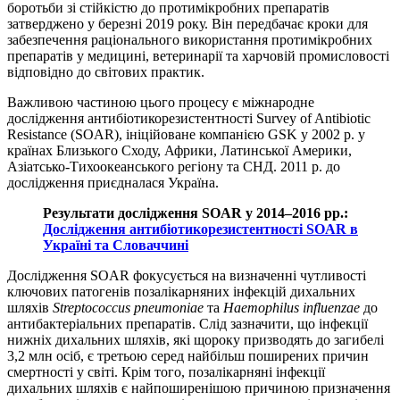
боротьби зі стійкістю до протимікробних препаратів
затверджено у березні 2019 року. Він передбачає кроки для
забезпечення раціонального використання протимікробних
препаратів у медицині, ветеринарії та харчовій промисловості
відповідно до світових практик.
Важливою частиною цього процесу є міжнародне
дослідження антибіотикорезистентності Survey of Antibiotic
Resistance (SOAR), ініційоване компанією GSK у 2002 р. у
країнах Близького Сходу, Африки, Латинської Америки,
Азіатсько-Тихоокеанського регіону та СНД. 2011 р. до
дослідження приєдналася Україна.
Результати дослідження SOAR у 2014–2016 рр.:
Дослідження антибіотикорезистентності SOAR в
Україні та Словаччині
Дослідження SOAR фокусується на визначенні чутливості
ключових патогенів позалікарняних інфекцій дихальних
шляхів
Streptococcus pneumoniae
та
Haemophilus influenzae
до
антибактеріальних препаратів. Слід зазначити, що інфекції
нижніх дихальних шляхів, які щороку призводять до загибелі
3,2 млн осіб, є третьою серед найбільш поширених причин
смертності у світі. Крім того, позалікарняні інфекції
дихальних шляхів є найпоширенішою причиною призначення