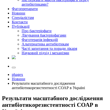
антибіотиками?
Фагопрепарати
Новини
Спеціалістам
Контакти
Публікації
Про бактеріофаги
Лікування бактеріофагами
Фаготерапія інфекцій
Альтернатива антибіотикам
Часті запитання та поради лікаря
Науковий підхід і механізми
phagex
Новини
Результати масштабного дослідження
антибіотикорезистентності СОАР в Україні
Результати масштабного дослідження
антибіотикорезистентності СОАР в