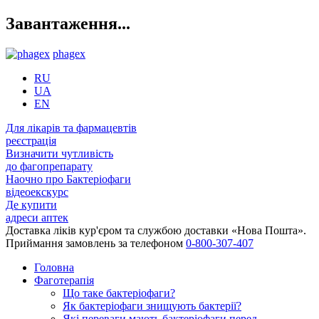
Завантаження...
phagex
RU
UA
EN
Для лікарів та фармацевтів
реєстрація
Визначити чутливість
до фагопрепарату
Наочно про Бактеріофаги
відеоекскурс
Де купити
адреси аптек
Доставка ліків кур'єром та службою доставки «Нова Пошта».
Приймання замовлень за телефоном
0-800-307-407
Головна
Фаготерапія
Що таке бактеріофаги?
Як бактеріофаги знищують бактерії?
Які переваги мають бактеріофаги перед