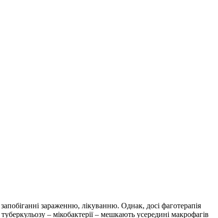
, запобіганні зараженню, лікуванню. Однак, досі фаготерапія
 туберкульозу – мікобактерії – мешкають усередині макрофагів