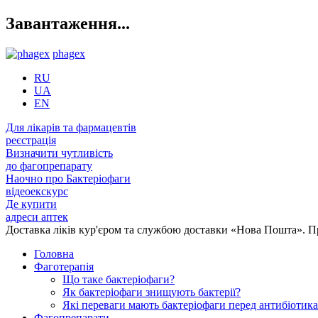
Завантаження...
phagex
RU
UA
EN
Для лікарів та фармацевтів
реєстрація
Визначити чутливість
до фагопрепарату
Наочно про Бактеріофаги
відеоекскурс
Де купити
адреси аптек
Доставка ліків кур'єром та службою доставки «Нова Пошта». 
Головна
Фаготерапія
Що таке бактеріофаги?
Як бактеріофаги знищують бактерії?
Які переваги мають бактеріофаги перед антибіотик
Фагопрепарати