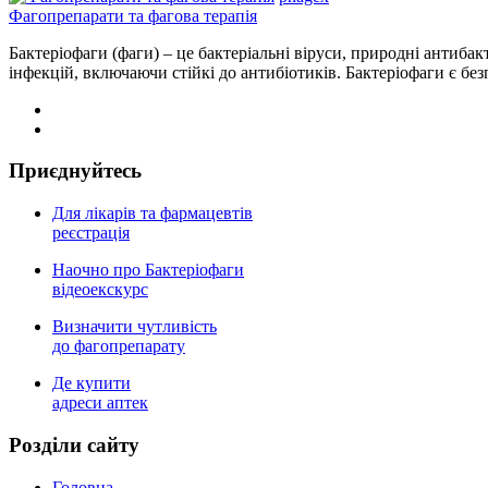
Фагопрепарати та фагова терапія
Бактеріофаги (фаги) – це бактеріальні віруси, природні антибак
інфекцій, включаючи стійкі до антибіотиків. Бактеріофаги є б
Приєднуйтесь
Для лікарів та фармацевтів
реєстрація
Наочно про Бактеріофаги
відеоекскурс
Визначити чутливість
до фагопрепарату
Де купити
адреси аптек
Роздiли сайту
Головна