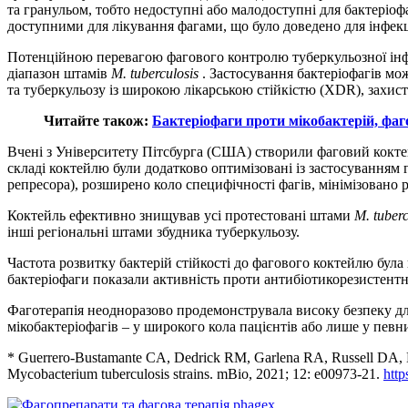
та гранульом, тобто недоступні або малодоступні для бактеріофаг
доступними для лікування фагами, що було доведено для інфек
Потенційною перевагою фагового контролю туберкульозної інфек
діапазон штамів
M. tuberculosis
. Застосування бактеріофагів мо
та туберкульозу із широкою лікарською стійкістю (XDR), захист
Читайте також:
Бактеріофаги проти мікобактерій, фаг
Вчені з Університету Пітсбурга (США) створили фаговий кокте
складі коктейлю були додатково оптимізовані із застосуванням 
репресора), розширено коло специфічності фагів, мінімізовано 
Коктейль ефективно знищував усі протестовані штами
M. tuberc
інші регіональні штами збудника туберкульозу.
Частота розвитку бактерій стійкості до фагового коктейлю бул
бактеріофаги показали активність проти антибіотикорезистентн
Фаготерапія неодноразово продемонструвала високу безпеку для
мікобактеріофагів – у широкого кола пацієнтів або лише у певн
* Guerrero-Bustamante CA, Dedrick RM, Garlena RA, Russell DA, Hat
Mycobacterium tuberculosis strains. mBio, 2021; 12: e00973-21.
http
phagex