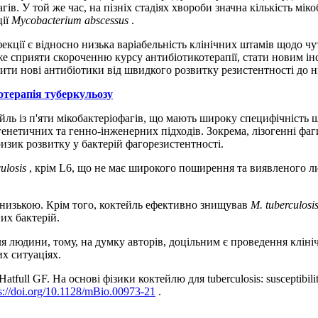
ів. У той же час, на пізніх стадіях хвороби значна кількість мік
ції
Mycobacterium abscessus
.
ції є відносно низька варіабельність клінічних штамів щодо чу
же сприяти скороченню курсу антибіотикотерапії, стати новим і
ити нові антибіотики від швидкого розвитку резистентності до н
отерапія туберкульозу
йль із п'яти мікобактеріофагів, що мають широку специфічність
генетичних та генно-інженерних підходів. Зокрема, лізогенні фаг
ризик розвитку у бактерій фагорезистентності.
ulosis
, крім L6, що не має широкого поширення та виявленого ли
а низькою. Крім того, коктейль ефективно знищував
M. tuberculosi
их бактерій.
 людини, тому, на думку авторів, доцільним є проведення кліні
их ситуаціях.
full GF. На основі фізики коктейлю для tuberculosis: susceptibility
s://doi.org/10.1128/mBio.00973-21
.