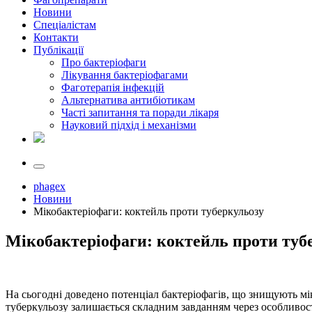
Новини
Спеціалістам
Контакти
Публікації
Про бактеріофаги
Лікування бактеріофагами
Фаготерапія інфекцій
Альтернатива антибіотикам
Часті запитання та поради лікаря
Науковий підхід і механізми
phagex
Новини
Мікобактеріофаги: коктейль проти туберкульозу
Мікобактеріофаги: коктейль проти туб
На сьогодні доведено потенціал бактеріофагів, що знищують міко
туберкульозу залишається складним завданням через особливості