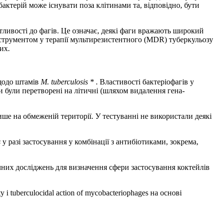
обактерій може існувати поза клітинами та, відповідно, бути
тливості до фагів. Це означає, деякі фаги вражають широкий
нструментом у терапії мультирезистентного (MDR) туберкульозу
их.
 щодо штамів
M. tuberculosis
*
. Властивості бактеріофагів у
и були перетворені на літичні (шляхом видалення гена-
ше на обмеженій території. У тестуванні не використали деякі
s
у разі застосування у комбінації з антибіотиками, зокрема,
чних досліджень для визначення сфери застосування коктейлів
 і tuberculocidal action of mycobacteriophages на основі