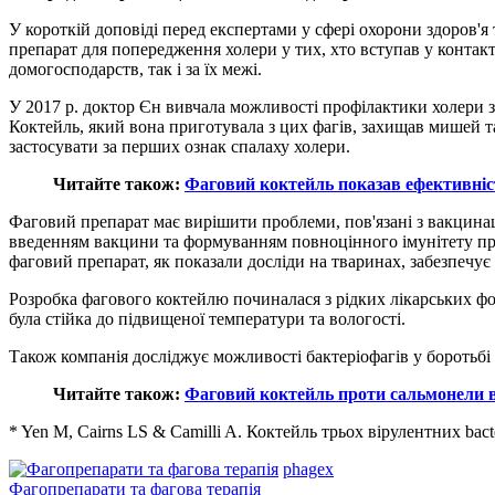
У короткій доповіді перед експертами у сфері охорони здоров'я
препарат для попередження холери у тих, хто вступав у конта
домогосподарств, так і за їх межі.
У 2017 р. доктор Єн вивчала можливості профілактики холери з 
Коктейль, який вона приготувала з цих фагів, захищав мишей т
застосувати за перших ознак спалаху холери.
Читайте також:
Фаговий коктейль показав ефективні
Фаговий препарат має вирішити проблеми, пов'язані з вакцинац
введенням вакцини та формуванням повноцінного імунітету пр
фаговий препарат, як показали досліди на тваринах, забезпечує 
Розробка фагового коктейлю починалася з рідких лікарських фо
була стійка до підвищеної температури та вологості.
Також компанія досліджує можливості бактеріофагів у боротьбі
Читайте також:
Фаговий коктейль проти сальмонели 
* Yen M, Cairns LS & Camilli A. Коктейль трьох вірулентних bacter
phagex
Фагопрепарати та фагова терапія