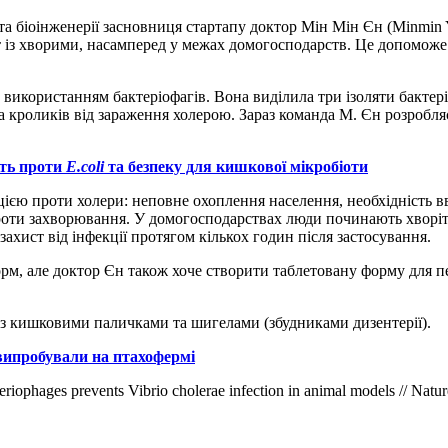
 та біоінженерії засновниця стартапу доктор Мін Мін Єн (Minmin
кт із хворими, насамперед у межах домогосподарств. Це допомож
використанням бактеріофагів. Вона виділила три ізоляти бактеріоф
а кроликів від зараження холерою. Зараз команда М. Єн розробл
сть проти
E.coli
та безпеку для кишкової мікробіоти
ією проти холери: неповне охоплення населення, необхідність в
оти захворювання. У домогосподарствах люди починають хворіти 
захист від інфекції протягом кількох годин після застосування.
рм, але доктор Єн також хоче створити таблетовану форму для п
 з кишковими паличками та шигелами (збудниками дизентерії).
випробували на птахофермі
iophages prevents Vibrio cholerae infection in animal models // Nat