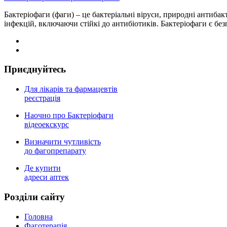
Бактеріофаги (фаги) – це бактеріальні віруси, природні антибак
інфекцій, включаючи стійкі до антибіотиків. Бактеріофаги є б
Приєднуйтесь
Для лікарів та фармацевтів
реєстрація
Наочно про Бактеріофаги
відеоекскурс
Визначити чутливість
до фагопрепарату
Де купити
адреси аптек
Роздiли сайту
Головна
Фаготерапія