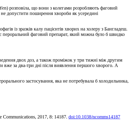
 Yen) розповіла, що вони з колегами розробляють фаговий
е не допустити поширення хвороби як усередині
агів із зразків калу пацієнтів хворих на холеру з Бангладеш.
яє пероральний фаговий препарат, який можна було б швидко
ведення двох доз, а також проміжок у три тижні між другим
вже за два-три дні після виявлення першого хворого. А
ерорального застосування, яка не потребувала б холодильника,
ure Communications, 2017, 8: 14187.
doi:10.1038/ncomms14187