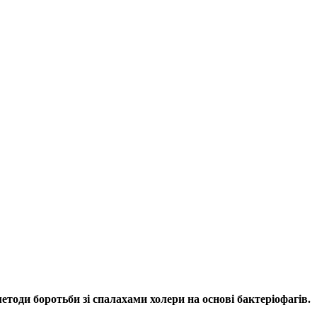
етоди боротьби зі спалахами холери на основі бактеріофагів.