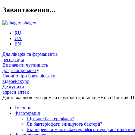
Завантаження...
phagex
RU
UA
EN
Для лікарів та фармацевтів
реєстрація
Визначити чутливість
до фагопрепарату
Наочно про Бактеріофаги
відеоекскурс
Де купити
адреси аптек
Доставка ліків кур'єром та службою доставки «Нова Пошта». 
Головна
Фаготерапія
Що таке бактеріофаги?
Як бактеріофаги знищують бактерії?
Які переваги мають бактеріофаги перед антибіотик
Фагопрепарати