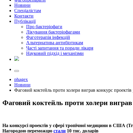
Новини
Спеціалістам
Контакти
Публікації
Про бактеріофаги
Лікування бактеріофагами
Фаготерапія інфекцій
Альтернатива антибіотикам
Часті запитання та поради лікаря
Науковий підхід і механізми
phagex
Новини
Фаговий коктейль проти холери виграв конкурс проекті
Фаговий коктейль проти холери виграв
На конкурсі проектів у сфері тропічної медицини в США (Tro
Нагородою переможцю
стали
10 тис. доларів