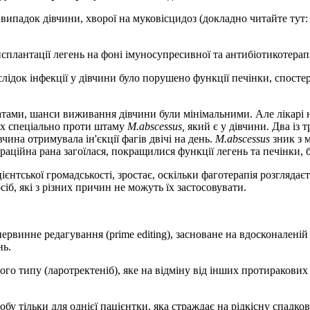
 випадок дівчини, хворої на муковісцидоз (докладно читайте тут
ансплантації легень на фоні імуносупресивної та антибіотикотера
лідок інфекції у дівчини було порушено функції печінки, спостер
тами, шанси виживання дівчини були мінімальними. Але лікарі 
них спеціально проти штаму
M.abscessus,
який є у дівчини. Два із 
чина отримувала ін'єкції фагів двічі на день.
M.abscessus
зник з м
аційна рана загоїлася, покращилися функції легень та печінки, б
ацієнтської громадськості, зростає, оскільки фаготерапія розгляд
іб, які з різних причин не можуть їх застосовувати.
ервинне редагування (prime editing), засноване на вдосконалені
нь.
 типу (ларотректеніб), яке на відміну від інших протиракових п
бу тільки для однієї пацієнтки, яка страждає на рідкісну спадко