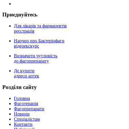
Приєднуйтесь
Для лікарів та фармацевтів
реєстрація
Наочно про Бактеріофаги
відеоекскурс
Визначити чутливість
до фагопрепарату
Де купити
адреси аптек
Роздiли сайту
Головна
Фаготерапія
Фагопрепарати
Новини
Спеціалістам
Контакти