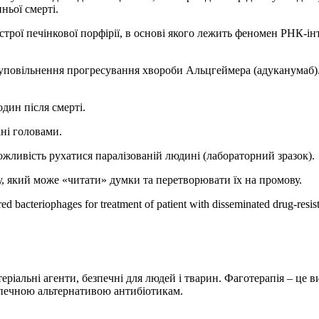
ньої смерті.
острої печінкової порфірії, в основі якого лежить феномен РНК-
ля уповільнення прогресування хвороби Альцгеймера (адуканумаб
дин після смерті.
ані головами.
можливість рухатися паралізованій людині (лабораторний зразок).
, який може «читати» думки та перетворювати їх на промову.
 bacteriophages for treatment of patient with disseminated drug-resis
теріальні агенти, безпечні для людей і тварин. Фаготерапія – це 
езпечною альтернативою антибіотикам.