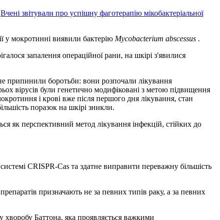
:
Вчені звітували про успішну фаготерапію мікобактеріальної
пії у мокротинні виявили бактерію
Mycobacterium abscessus
.
ігалося запалення операційної рани, на шкірі з'явилися
не припинили боротьби: вони розпочали лікування
трьох вірусів були генетично модифіковані з метою підвищення
окротиння і крові вже після першого дня лікування, стан
ільшість поразок на шкірі зникли.
ається як перспективний метод лікування інфекцій, стійких до
й системі CRISPR-Cas та здатне виправити переважну більшість
репаратів призначають не за певних типів раку, а за певних
ву хворобу Баттона, яка проявляється важкими