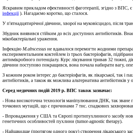
Яскравим прикладом ефективності фаготерапії, згідно з ВПС, є
інфекції
). Нагадаємо коротко, що сталося.
У п'ятнадцятирічної дівчини, хворої на муковісцидоз, після тр
Збудник виявився стійким до всіх доступних антибіотиків. Внас
мікобактеріальні ураження.
Інфекцію
M.abscessus
не вдавалося перемогти жодними препара
експериментальним коктейлем із трьох бактеріофагів, підібра
антимікробного потенціалу. Курс лікування тривав 32 тижні, дів
дівчини поступово покращився, вона почала набирати вагу, опер
З кожним роком інтерес до бактеріофагів, як лікарської, так і п
антибіотиків, а також як можлива альтернатива антибіотиків у ос
Серед медичних подій 2019 р. ВПС також зазначає:
- Нова високоточна технологія маніпулювання ДНК, так зване п
точкових мутацій, що є причинами 7 тис. спадкових захворюва
- Впровадження у США та Європі протипухлинного засобу нового
генетичних особливостей пухлини (tumor-agnostic therapy).
- Найшвидше (протягом одного року) створення лікарського засо