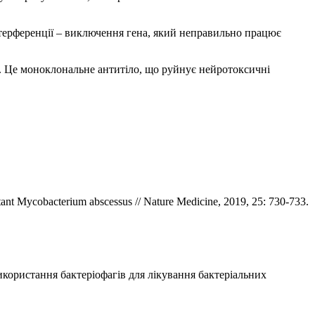
інтерференції – виключення гена, який неправильно працює
). Це моноклональне антитіло, що руйнує нейротоксичні
tant Mycobacterium abscessus // Nature Medicine, 2019, 25: 730-733.
використання бактеріофагів для лікування бактеріальних