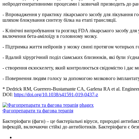
нейродегенеративними процесами і зазвичай призводить до ран
- Впровадження у практику лікарського засобу для лікування г
шляхом блокування синтезу білка на етапі трансляції.
- Клінічні випробування та розгляд FDA лікарського засобу д
включення бета-амілоїду в головному мозку.
- Підтримка життя нейронів у мозку свині протягом чотирьох го
- Вдалий хірургічний поділ сіамських близнюків, які були з'єдн
- створення екзоскелету, який контролюється свідомістю і дає 
- Повернення людям голосу за допомогою мозкового імплантату
* Dedrick RM, Guerrero-Bustamante CA, Garlena RA et al. Engineered
DOI:
https://doi.org/10.1038/s41591-019-0437-z
phagex
Фагопрепарати та фагова терапія
Бактеріофаги (фаги) – це бактеріальні віруси, природні антибак
інфекцій, включаючи стійкі до антибіотиків. Бактеріофаги є б