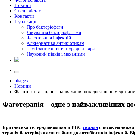
Новини
Спеціалістам
Контакти
Публікації
Про бактеріофаги
Лікування бактеріофагами
Фаготерапія інфекцій
Альтернатива антибіотикам
Часті запитання та поради лікаря
Науковий підхід і механізми
phagex
Новини
Фаготерапія – одне з найважливіших досягнень медицини
Фаготерапія – одне з найважливіших до
Британська телерадіокомпанія ВВС
склала
список найважли
терапія бактеріофагами стійких до антибіотиків інфекцій. В