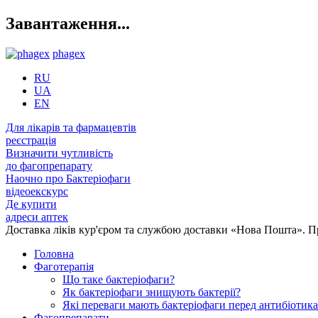
Завантаження...
phagex
RU
UA
EN
Для лікарів та фармацевтів
реєстрація
Визначити чутливість
до фагопрепарату
Наочно про Бактеріофаги
відеоекскурс
Де купити
адреси аптек
Доставка ліків кур'єром та службою доставки «Нова Пошта». 
Головна
Фаготерапія
Що таке бактеріофаги?
Як бактеріофаги знищують бактерії?
Які переваги мають бактеріофаги перед антибіотик
Фагопрепарати