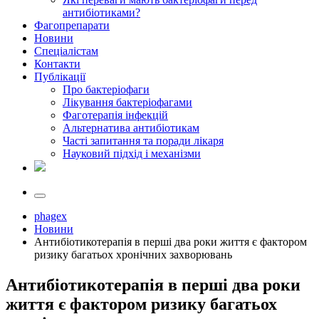
антибіотиками?
Фагопрепарати
Новини
Спеціалістам
Контакти
Публікації
Про бактеріофаги
Лікування бактеріофагами
Фаготерапія інфекцій
Альтернатива антибіотикам
Часті запитання та поради лікаря
Науковий підхід і механізми
phagex
Новини
Антибіотикотерапія в перші два роки життя є фактором
ризику багатьох хронічних захворювань
Антибіотикотерапія в перші два роки
життя є фактором ризику багатьох