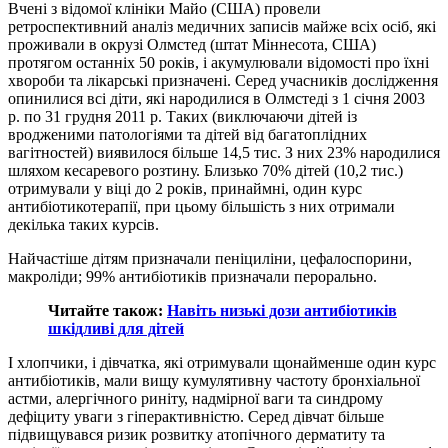
Вчені з відомої клініки Майо (США) провели
ретроспективний аналіз медичних записів майже всіх осіб, які
проживали в окрузі Олмстед (штат Міннесота, США)
протягом останніх 50 років, і акумулювали відомості про їхні
хвороби та лікарські призначені. Серед учасників дослідження
опинилися всі діти, які народилися в Олмстеді з 1 січня 2003
р. по 31 грудня 2011 р. Таких (виключаючи дітей із
вродженими патологіями та дітей від багатоплідних
вагітностей) виявилося більше 14,5 тис. З них 23% народилися
шляхом кесаревого розтину. Близько 70% дітей (10,2 тис.)
отримували у віці до 2 років, принаймні, один курс
антибіотикотерапії, при цьому більшість з них отримали
декілька таких курсів.
Найчастіше дітям призначали пеніциліни, цефалоспорини,
макроліди; 99% антибіотиків призначали перорально.
Читайте також:
Навіть низькі дози антибіотиків
шкідливі для дітей
І хлопчики, і дівчатка, які отримували щонайменше один курс
антибіотиків, мали вищу кумулятивну частоту бронхіальної
астми, алергічного риніту, надмірної ваги та синдрому
дефіциту уваги з гіперактивністю. Серед дівчат більше
підвищувався ризик розвитку атопічного дерматиту та