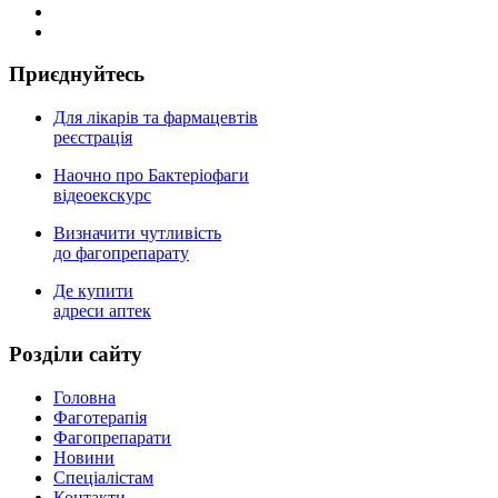
Приєднуйтесь
Для лікарів та фармацевтів
реєстрація
Наочно про Бактеріофаги
відеоекскурс
Визначити чутливість
до фагопрепарату
Де купити
адреси аптек
Роздiли сайту
Головна
Фаготерапія
Фагопрепарати
Новини
Спеціалістам
Контакти