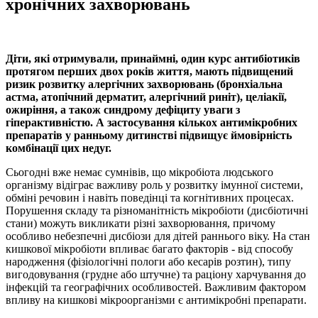
хронічних захворювань
Діти, які отримували, принаймні, один курс антибіотиків
протягом перших двох років життя, мають підвищений
ризик розвитку алергічних захворювань (бронхіальна
астма, атопічний дерматит, алергічний риніт), целіакії,
ожиріння, а також синдрому дефіциту уваги з
гіперактивністю. А застосування кількох антимікробних
препаратів у ранньому дитинстві підвищує ймовірність
комбінації цих недуг.
Сьогодні вже немає сумнівів, що мікробіота людського
організму відіграє важливу роль у розвитку імунної системи,
обміні речовин і навіть поведінці та когнітивних процесах.
Порушення складу та різноманітність мікробіоти (дисбіотичні
стани) можуть викликати різні захворювання, причому
особливо небезпечні дисбіози для дітей раннього віку. На стан
кишкової мікробіоти впливає багато факторів - від способу
народження (фізіологічні пологи або кесарів розтин), типу
вигодовування (грудне або штучне) та раціону харчування до
інфекцій та географічних особливостей. Важливим фактором
впливу на кишкові мікроорганізми є антимікробні препарати.