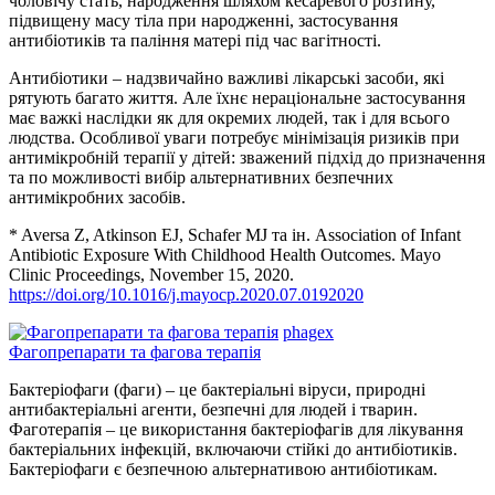
чоловічу стать, народження шляхом кесаревого розтину,
підвищену масу тіла при народженні, застосування
антибіотиків та паління матері під час вагітності.
Антибіотики – надзвичайно важливі лікарські засоби, які
рятують багато життя. Але їхнє нераціональне застосування
має важкі наслідки як для окремих людей, так і для всього
людства. Особливої ​​уваги потребує мінімізація ризиків при
антимікробній терапії у дітей: зважений підхід до призначення
та по можливості вибір альтернативних безпечних
антимікробних засобів.
* Aversa Z, Atkinson EJ, Schafer MJ та ін. Association of Infant
Antibiotic Exposure With Childhood Health Outcomes. Mayo
Clinic Proceedings, November 15, 2020.
https://doi.org/10.1016/j.mayocp.2020.07.0192020
phagex
Фагопрепарати та фагова терапія
Бактеріофаги (фаги) – це бактеріальні віруси, природні
антибактеріальні агенти, безпечні для людей і тварин.
Фаготерапія – це використання бактеріофагів для лікування
бактеріальних інфекцій, включаючи стійкі до антибіотиків.
Бактеріофаги є безпечною альтернативою антибіотикам.