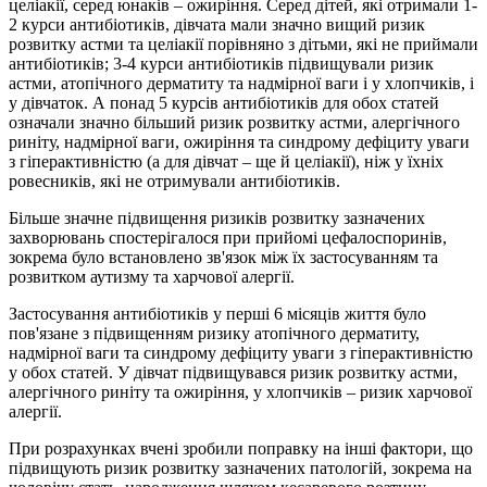
целіакії, серед юнаків – ожиріння. Серед дітей, які отримали 1-
2 курси антибіотиків, дівчата мали значно вищий ризик
розвитку астми та целіакії порівняно з дітьми, які не приймали
антибіотиків; 3-4 курси антибіотиків підвищували ризик
астми, атопічного дерматиту та надмірної ваги і у хлопчиків, і
у дівчаток. А понад 5 курсів антибіотиків для обох статей
означали значно більший ризик розвитку астми, алергічного
риніту, надмірної ваги, ожиріння та синдрому дефіциту уваги
з гіперактивністю (а для дівчат – ще й целіакії), ніж у їхніх
ровесників, які не отримували антибіотиків.
Більше значне підвищення ризиків розвитку зазначених
захворювань спостерігалося при прийомі цефалоспоринів,
зокрема було встановлено зв'язок між їх застосуванням та
розвитком аутизму та харчової алергії.
Застосування антибіотиків у перші 6 місяців життя було
пов'язане з підвищенням ризику атопічного дерматиту,
надмірної ваги та синдрому дефіциту уваги з гіперактивністю
у обох статей. У дівчат підвищувався ризик розвитку астми,
алергічного риніту та ожиріння, у хлопчиків – ризик харчової
алергії.
При розрахунках вчені зробили поправку на інші фактори, що
підвищують ризик розвитку зазначених патологій, зокрема на