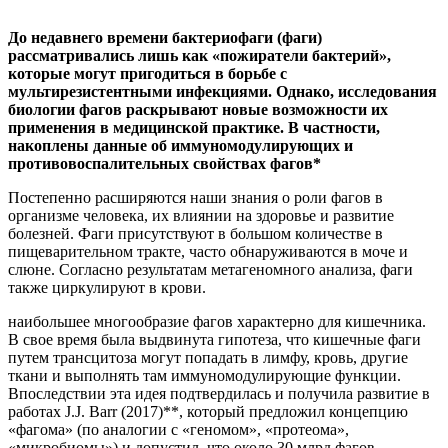
До недавнего времени бактериофаги (фаги)
рассматривались лишь как «пожиратели бактерий»,
которые могут пригодиться в борьбе с
мультирезистентными инфекциями. Однако, исследования
биологии фагов раскрывают новые возможности их
применения в медицинской практике. В частности,
накоплены данные об иммуномодулирующих и
противовоспалительных свойствах фагов*
Постепенно расширяются наши знания о роли фагов в
организме человека, их влиянии на здоровье и развитие
болезней. Фаги присутствуют в большом количестве в
пищеварительном тракте, часто обнаруживаются в моче и
слюне. Согласно результатам метагеномного анализа, фаги
также циркулируют в крови.
наибольшее многообразие фагов характерно для кишечника.
В свое время была выдвинута гипотеза, что кишечные фаги
путем трансцитоза могут попадать в лимфу, кровь, другие
ткани и выполнять там иммуномодулирующие функции.
Впоследствии эта идея подтвердилась и получила развитие в
работах J.J. Barr (2017)**, который предложил концепцию
«фагома» (по аналогии с «геномом», «протеома»,
«микробиомы») и допустил, что около 30 млрд фагов