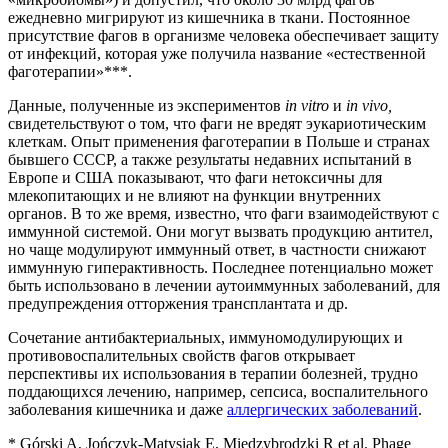
ежедневно мигрируют из кишечника в ткани. Постоянное
присутствие фагов в организме человека обеспечивает защиту
от инфекций, которая уже получила название «естественной
фаготерапии»***.
Данные, полученные из экспериментов
in vitro
и
in vivo,
свидетельствуют о том, что фаги не вредят эукариотическим
клеткам. Опыт применения фаготерапии в Польше и странах
бывшего СССР, а также результаты недавних испытаний в
Европе и США показывают, что фаги нетоксичны для
млекопитающих и не влияют на функции внутренних
органов. В то же время, известно, что фаги взаимодействуют с
иммунной системой. Они могут вызвать продукцию антител,
но чаще модулируют иммунный ответ, в частности снижают
иммунную гиперактивность. Последнее потенциально может
быть использовано в лечении аутоиммунных заболеваний, для
предупреждения отторжения трансплантата и др.
Сочетание антибактериальных, иммуномодулирующих и
противовоспалительных свойств фагов открывает
перспективы их использования в терапии болезней, трудно
поддающихся лечению, например, сепсиса, воспалительного
заболевания кишечника и даже
аллергических заболеваний
.
* Górski A, Jończyk-Matysiak E, Międzybrodzki R et al. Phage