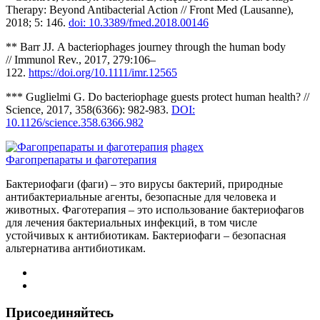
Therapy: Beyond Antibacterial Action // Front Med (Lausanne),
2018; 5: 146.
doi: 10.3389/fmed.2018.00146
** Barr JJ. A bacteriophages journey through the human body
// Immunol Rev., 2017, 279:106–
122.
https://doi.org/10.1111/imr.12565
*** Guglielmi G. Do bacteriophage guests protect human health? //
Science, 2017, 358(6366): 982-983.
DOI:
10.1126/science.358.6366.982
phagex
Фагопрепараты и фаготерапия
Бактериофаги (фаги) – это вирусы бактерий, природные
антибактериальные агенты, безопасные для человека и
животных. Фаготерапия – это использование бактериофагов
для лечения бактериальных инфекций, в том числе
устойчивых к антибиотикам. Бактериофаги – безопасная
альтернатива антибиотикам.
Присоединяйтесь