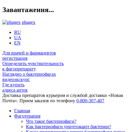
Завантаження...
phagex
RU
UA
EN
Для врачей и фармацевтов
регистрация
Определить чувствительность
к фагопрепарату
Наглядно о бактериофагах
видеоэкскурс
Где купить
адреса аптек
Доставка препаратов курьером и службой доставки «Новая
Почта». Прием заказов по телефону
0-800-307-407
Главная
Фаготерапия
Что такое бактериофаги?
Как бактериофаги уничтожают бактерии?
Какие преимущества имеют бактериофаги перед