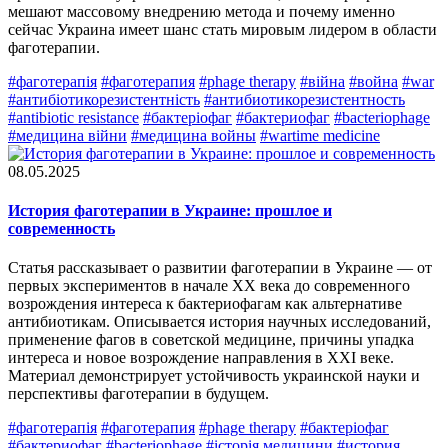
мешают массовому внедрению метода и почему именно
сейчас Украина имеет шанс стать мировым лидером в области
фаготерапии.
#фаготерапія
#фаготерапия
#phage therapy
#війна
#война
#war
#антибіотикорезистентність
#антибиотикорезистентность
#antibiotic resistance
#бактеріофаг
#бактериофаг
#bacteriophage
#медицина війни
#медицина войны
#wartime medicine
08.05.2025
История фаготерапии в Украине: прошлое и
современность
Статья рассказывает о развитии фаготерапии в Украине — от
первых экспериментов в начале XX века до современного
возрождения интереса к бактериофагам как альтернативе
антибиотикам. Описывается история научных исследований,
применение фагов в советской медицине, причины упадка
интереса и новое возрождение направления в XXI веке.
Материал демонстрирует устойчивость украинской науки и
перспективы фаготерапии в будущем.
#фаготерапія
#фаготерапия
#phage therapy
#бактеріофаг
#бактериофаг
#bacteriophage
#історія медицини
#история