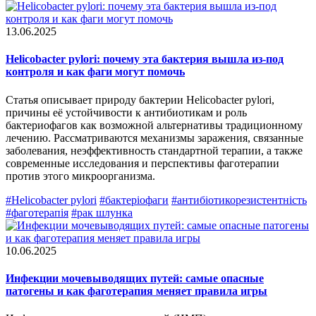
13.06.2025
Helicobacter pylori: почему эта бактерия вышла из-под
контроля и как фаги могут помочь
Статья описывает природу бактерии
Helicobacter pylori,
причины её устойчивости к антибиотикам и роль
бактериофагов как возможной альтернативы традиционному
лечению. Рассматриваются механизмы заражения, связанные
заболевания, неэффективность стандартной терапии, а также
современные исследования и перспективы фаготерапии
против этого микроорганизма.
#Helicobacter pylori
#бактеріофаги
#антибіотикорезистентність
#фаготерапія
#рак шлунка
10.06.2025
Инфекции мочевыводящих путей: самые опасные
патогены и как фаготерапия меняет правила игры