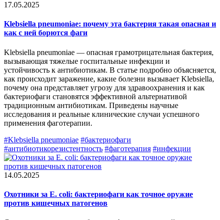
17.05.2025
Klebsiella pneumoniae: почему эта бактерия такая опасная и
как с ней борются фаги
Klebsiella pneumoniae — опасная грамотрицательная бактерия,
вызывающая тяжелые госпитальные инфекции и
устойчивость к антибиотикам. В статье подробно объясняется,
как происходит заражение, какие болезни вызывает Klebsiella,
почему она представляет угрозу для здравоохранения и как
бактериофаги становятся эффективной альтернативой
традиционным антибиотикам. Приведены научные
исследования и реальные клинические случаи успешного
применения фаготерапии.
#Klebsiella pneumoniae
#бактериофаги
#антибиотикорезистентность
#фаготерапия
#инфекции
14.05.2025
Охотники за E. coli: бактериофаги как точное оружие
против кишечных патогенов