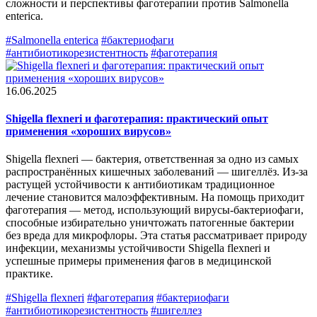
сложности и перспективы фаготерапии против Salmonella
enterica.
#Salmonella enterica
#бактериофаги
#антибиотикорезистентность
#фаготерапия
16.06.2025
Shigella flexneri и фаготерапия: практический опыт
применения «хороших вирусов»
Shigella flexneri — бактерия, ответственная за одно из самых
распространённых кишечных заболеваний — шигеллёз. Из-за
растущей устойчивости к антибиотикам традиционное
лечение становится малоэффективным. На помощь приходит
фаготерапия — метод, использующий вирусы-бактериофаги,
способные избирательно уничтожать патогенные бактерии
без вреда для микрофлоры. Эта статья рассматривает природу
инфекции, механизмы устойчивости Shigella flexneri и
успешные примеры применения фагов в медицинской
практике.
#Shigella flexneri
#фаготерапия
#бактериофаги
#антибиотикорезистентность
#шигеллез