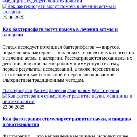
#медицина будущего
#биотехнологии
25.06.2025
Как бактериофаги могут помочь в лечении астмы и
аллергии
Статья исследует потенциал бактериофагов — вирусов,
поражающих бактерии — как новых терапевтических агентов
в лечении астмы и аллергии. Рассматриваются механизмы их
действия, влияние на микробиом и иммунную систему,
первые результаты исследований, а также перспективы
фаготерапии как безопасной и персонализированной
альтернативы традиционным методам.
#бактеріофаги
#астма
#алергія
#мікробіом
#фаготерапія
22.06.2025
Как фаготерапия стимулирует развитие науки, медицины
и биотехнологий
Фаготерапия — это направление медицины, использующее