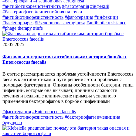
#бактеріофаги
#Pseudomonas aeruginosa
#антибіотикорезистентність
#фаготерапія
#інфекції
#бактериофаги
#синегнойная палочка
#антибиотикорезистентность
#фаготерапия
#инфекции
#bacteriophages
#Pseudomonas aeruginosa
#antibiotic resistance
#phage therapy
#infe
20.05.2025
Фаговая альтернатива антибиотикам: истории борьбы с
Enterococcus faecalis
В статье рассматривается проблема устойчивости Enterococcus
faecalis к антибиотикам и пути решения этой проблемы с
помощью фаготерапии. Описаны особенности бактерии, типы
инфекций, которые она вызывает, причины сложности
лечения и реальные клинические примеры успешного
применения бактериофагов в борьбе с инфекциями
#фаготерапия
#Enterococcus faecalis
#антибиотикорезистентность
#бактериофаги
#медицина
будущего