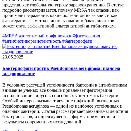
представляет глобальную угрозу здравоохранению. В статье
подробно рассматривается, почему MRSA так опасен, как
происходит заражение, какие болезни он вызывает, и как
фаготерапия — метод с использованием бактериофагов —
может стать эффективной альтернативой антибиотикам.
#MRSA
#золотистый стафилококк
#фаготерапия
#антибиотикорезистентность
#бактериофаги
23.05.2025
Бактериофаги против Pseudomonas aeruginosa: шанс на
выздоровление
В условиях растущей устойчивости бактерий к антибиотикам
внимание учёных всё больше привлекает фаготерапия —
использование вирусов, способных уничтожать бактерии.
Особый интерес вызывает лечение инфекций, вызванных
Pseudomonas aeruginosa — одной из наиболее устойчивых и
опасных бактерий. Статья рассматривает механизмы действия
бактериофагов, их преимущества, формы применения и
результаты современных исследований.