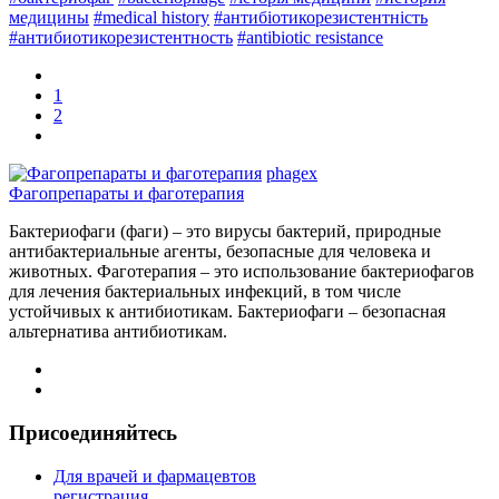
медицины
#medical history
#антибіотикорезистентність
#антибиотикорезистентность
#antibiotic resistance
1
2
phagex
Фагопрепараты и фаготерапия
Бактериофаги (фаги) – это вирусы бактерий, природные
антибактериальные агенты, безопасные для человека и
животных. Фаготерапия – это использование бактериофагов
для лечения бактериальных инфекций, в том числе
устойчивых к антибиотикам. Бактериофаги – безопасная
альтернатива антибиотикам.
Присоединяйтесь
Для врачей и фармацевтов
регистрация