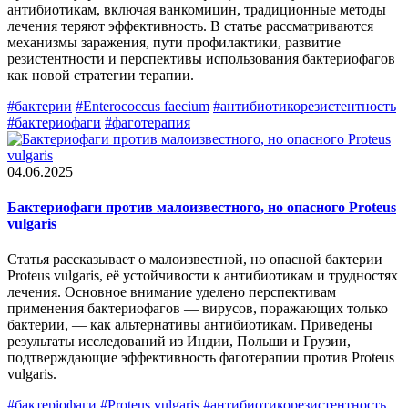
антибиотикам, включая ванкомицин, традиционные методы
лечения теряют эффективность. В статье рассматриваются
механизмы заражения, пути профилактики, развитие
резистентности и перспективы использования бактериофагов
как новой стратегии терапии.
#бактерии
#Enterococcus faecium
#антибиотикорезистентность
#бактериофаги
#фаготерапия
04.06.2025
Бактериофаги против малоизвестного, но опасного Proteus
vulgaris
Статья рассказывает о малоизвестной, но опасной бактерии
Proteus vulgaris, её устойчивости к антибиотикам и трудностях
лечения. Основное внимание уделено перспективам
применения бактериофагов — вирусов, поражающих только
бактерии, — как альтернативы антибиотикам. Приведены
результаты исследований из Индии, Польши и Грузии,
подтверждающие эффективность фаготерапии против Proteus
vulgaris.
#бактеріофаги
#Proteus vulgaris
#антибиотикорезистентность