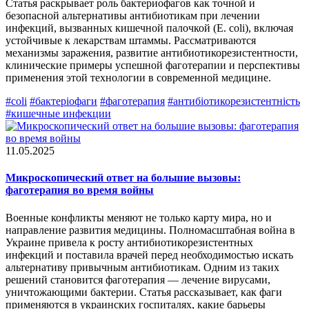
Статья раскрывает роль бактериофагов как точной и
безопасной альтернативы антибиотикам при лечении
инфекций, вызванных кишечной палочкой (E. coli), включая
устойчивые к лекарствам штаммы. Рассматриваются
механизмы заражения, развитие антибиотикорезистентности,
клинические примеры успешной фаготерапии и перспективы
применения этой технологии в современной медицине.
#coli
#бактеріофаги
#фаготерапия
#антибіотикорезистентність
#кишечные инфекции
11.05.2025
Микроскопический ответ на большие вызовы:
фаготерапия во время войны
Военные конфликты меняют не только карту мира, но и
направление развития медицины. Полномасштабная война в
Украине привела к росту антибиотикорезистентных
инфекций и поставила врачей перед необходимостью искать
альтернативу привычным антибиотикам. Одним из таких
решений становится фаготерапия — лечение вирусами,
уничтожающими бактерии. Статья рассказывает, как фаги
применяются в украинских госпиталях, какие барьеры