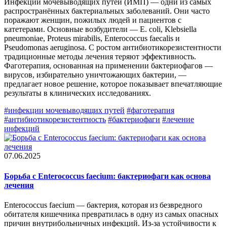
Инфекции мочевыводящих путей (ИМП) — одни из самых
распространённых бактериальных заболеваний. Они часто
поражают женщин, пожилых людей и пациентов с
катетерами. Основные возбудители —
E. coli, Klebsiella
pneumoniae, Proteus mirabilis, Enterococcus faecalis и
Pseudomonas aeruginosa. С ростом антибиотикорезистентности
традиционные методы лечения теряют эффективность.
Фаготерапия, основанная на применении бактериофагов —
вирусов, избирательно уничтожающих бактерии, —
предлагает новое решение, которое показывает впечатляющие
результаты в клинических исследованиях.
#инфекции мочевыводящих путей
#фаготерапия
#антибиотикорезистентность
#бактериофаги
#лечение
инфекций
07.06.2025
Борьба с Enterococcus faecium: бактериофаги как основа
лечения
Enterococcus faecium — бактерия, которая из безвредного
обитателя кишечника превратилась в одну из самых опасных
причин внутрибольничных инфекций. Из-за устойчивости к