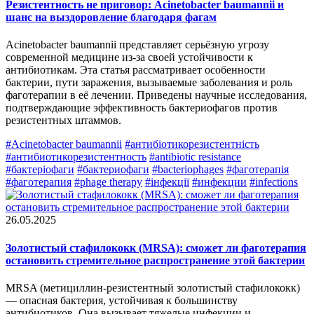
Резистентность не приговор: Acinetobacter baumannii и
шанс на выздоровление благодаря фагам
Acinetobacter baumannii представляет серьёзную угрозу
современной медицине из-за своей устойчивости к
антибиотикам. Эта статья рассматривает особенности
бактерии, пути заражения, вызываемые заболевания и роль
фаготерапии в её лечении. Приведены научные исследования,
подтверждающие эффективность бактериофагов против
резистентных штаммов.
#Acinetobacter baumannii
#антибіотикорезистентність
#антибиотикорезистентность
#antibiotic resistance
#бактеріофаги
#бактериофаги
#bacteriophages
#фаготерапія
#фаготерапия
#phage therapy
#інфекції
#инфекции
#infections
26.05.2025
Золотистый стафилококк (MRSA): сможет ли фаготерапия
остановить стремительное распространение этой бактерии
MRSA (метициллин-резистентный золотистый стафилококк)
— опасная бактерия, устойчивая к большинству
антибиотиков. Она вызывает тяжелые инфекции и