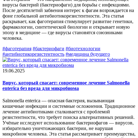
вирусы бактерий (бактериофаги) для борьбы с инфекциями.
После десятилетий забвения интерес к фагам возрождается на
фоне глобальной антибиотикорезистентности. Эта статья
раскрывает, как фаготерапия стимулирует развитие генетики,
фармакологии, синтетической биологии и открывает новую
эпоху в медицине — где вирусы становятся союзниками
человека.
#фаготерапия
#бактериофаги
#биотехнологии
#антибиотикорезистентность
#медицина будущего
19.06.2025
Вирус, который спасает: современное лечение Salmonella
enterica без вреда для микробиома
Salmonella enterica — опасная бактерия, вызывающая
кишечные инфекции и системные осложнения. Традиционное
лечение антибиотиками сталкивается с проблемой
резистентности, что требует поиска альтернативных решений.
Учёные исследуют использование бактериофагов — вирусов,
избирательно уничтожающих бактерии, не нарушая
микробиом человека. Эта статья рассматривает преимущества,