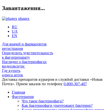
Завантаження...
phagex
RU
UA
EN
Для врачей и фармацевтов
регистрация
Определить чувствительность
к фагопрепарату
Наглядно о бактериофагах
видеоэкскурс
Где купить
адреса аптек
Доставка препаратов курьером и службой доставки «Новая
Почта». Прием заказов по телефону
0-800-307-407
Главная
Фаготерапия
Что такое бактериофаги?
Как бактериофаги уничтожают бактерии?
Какие преимущества имеют бактериофаги перед