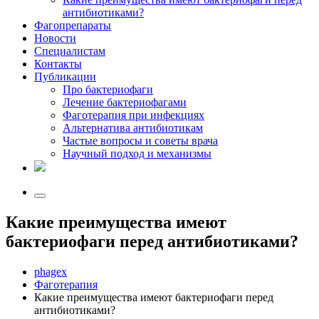
антибиотиками?
Фагопрепараты
Новости
Специалистам
Контакты
Публикации
Про бактериофаги
Лечение бактериофагами
Фаготерапия при инфекциях
Альтернатива антибиотикам
Частые вопросы и советы врача
Научный подход и механизмы
Какие преимущества имеют
бактериофаги перед антибиотиками?
phagex
Фаготерапия
Какие преимущества имеют бактериофаги перед
антибиотиками?