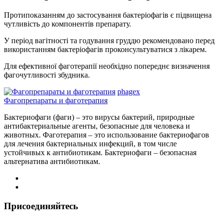
Протипоказанням до застосування бактеріофагів є підвищена
чутливість до компонентів препарату.
У період вагітності та годування груддю рекомендовано перед
використанням бактеріофагів проконсультуватися з лікарем.
Для ефективної фаготерапії необхідно попереднє визначення
фагочутливості збудника.
phagex
Фагопрепараты и фаготерапия
Бактериофаги (фаги) – это вирусы бактерий, природные
антибактериальные агенты, безопасные для человека и
животных. Фаготерапия – это использование бактериофагов
для лечения бактериальных инфекций, в том числе
устойчивых к антибиотикам. Бактериофаги – безопасная
альтернатива антибиотикам.
Присоединяйтесь