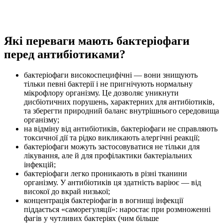
Які переваги мають бактеріофаги
перед антибіотиками?
бактеріофаги високоспецифічні — вони знищують
тільки певні бактерії і не пригнічують нормальну
мікрофлору організму. Це дозволяє уникнути
дисбіотичних порушень, характерних для антибіотиків,
та зберегти природний баланс внутрішнього середовища
організму;
на відміну від антибіотиків, бактеріофаги не справляють
токсичної дії та рідко викликають алергічні реакції;
бактеріофаги можуть застосовуватися не тільки для
лікування, але й для профілактики бактеріальних
інфекцій;
бактеріофаги легко проникають в різні тканини
організму. У антибіотиків ця здатність варіює — від
високої до вкрай низької;
концентрація бактеріофагів в вогнищі інфекції
піддається «саморегуляції»: наростає при розмноженні
фагів у чутливих бактеріях (чим більше