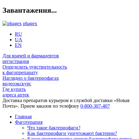
Завантаження...
phagex
RU
UA
EN
Для врачей и фармацевтов
регистрация
Определить чувствительность
к фагопрепарату
Наглядно о бактериофагах
видеоэкскурс
Где купить
адреса аптек
Доставка препаратов курьером и службой доставки «Новая
Почта». Прием заказов по телефону
0-800-307-407
Главная
Фаготерапия
Что такое бактериофаги?
Как бактериофаги уничтожают бактерии?
Какие преимущества имеют бактериофаги перед