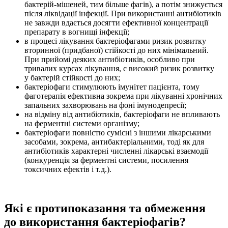
бактерій-мішеней
, тим більше фагів), а потім знижується
після ліквідації інфекції. При використанні антибіотиків
не завжди вдається досягти ефективної концентрації
препарату в вогнищі інфекції;
в процесі лікування бактеріофагами ризик розвитку
вторинної (придбаної) стійкості до них мінімальний.
При прийомі деяких антибіотиків, особливо при
тривалих курсах лікування, є високий ризик розвитку
у бактерій стійкості до них;
бактеріофаги стимулюють імунітет пацієнта, тому
фаготерапія ефективна зокрема при лікуванні хронічних
запальних захворювань на фоні імунодепресії;
на відміну від антибіотиків, бактеріофаги не впливають
на ферментні системи організму;
бактеріофаги повністю сумісні з іншими лікарськими
засобами, зокрема, антибактеріальними, тоді як для
антибіотиків характерні численні лікарські взаємодії
(конкуренція за ферментні системи, посилення
токсичних ефектів і т.д.).
Які є протипоказання та обмеження
до використання бактеріофагів?