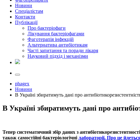
Новини
Спеціалістам
Контакти
Публікації
Про бактеріофаги
Лікування бактеріофагами
Фаготерапія інфекцій
Альтернатива антибіотикам
Часті запитання та поради лікаря
Науковий підхід і механізми
phagex
Новини
В Україні збиратимуть дані про антибіотикорезистентніст
В Україні збиратимуть дані про антибі
Тепер систематичний збір даних з антибіотикорезистентності
також самостійні бактеріологічні
лабораторії. Про це йдетьс