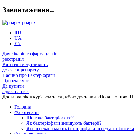
Завантаження...
phagex
RU
UA
EN
Для лікарів та фармацевтів
реєстрація
Визначити чутливість
до фагопрепарату
Наочно про Бактеріофаги
відеоекскурс
Де купити
адреси аптек
Доставка ліків кур'єром та службою доставки «Нова Пошта». 
Головна
Фаготерапія
Що таке бактеріофаги?
Як бактеріофаги знищують бактерії?
Які переваги мають бактеріофаги перед антибіотик
Фагопрепарати