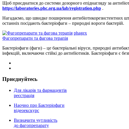
Щоб приєднатися до системи дозорного епіднагляду за антибіо
https://laboratories.phc.org.ua/lab/registration.php
.
Нагадаємо, що швидке поширення антибіотикорезистентних штам
останніх посідають бактеріофаги – природні вороги бактерій.
phagex
Фагопрепарати та фагова терапія
Бактеріофаги (фаги) – це бактеріальні віруси, природні антибак
інфекцій, включаючи стійкі до антибіотиків. Бактеріофаги є б
Приєднуйтесь
Для лікарів та фармацевтів
реєстрація
Наочно про Бактеріофаги
відеоекскурс
Визначити чутливість
до фагопрепарату