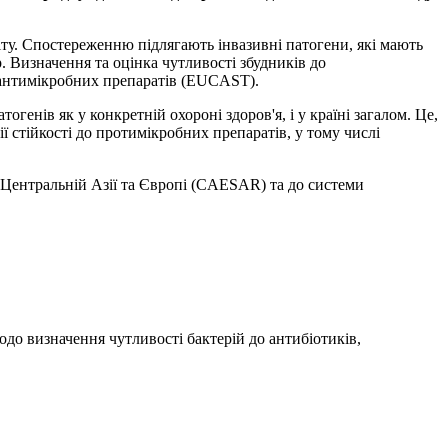
гіту. Спостереженню підлягають інвазивні патогени, які мають
. Визначення та оцінка чутливості збудників до
 антимікробних препаратів (EUCAST).
нів як у конкретній охороні здоров'я, і у країні загалом. Це,
ї стійкості до протимікробних препаратів, у тому числі
 у Центральній Азії та Європі (CAESAR) та до системи
до визначення чутливості бактерій до антибіотиків,