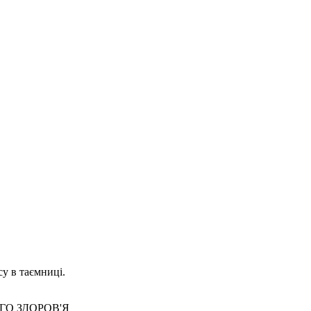
су в таємниці.
О ЗДОРОВ'Я