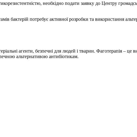
тикорезистентністю, необхідно подати заявку до Центру громадс
ів бактерій потребує активної розробки та використання альте
теріальні агенти, безпечні для людей і тварин. Фаготерапія – це 
езпечною альтернативою антибіотикам.