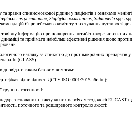
у та зразки спинномозкової рідини у пацієнтів з ознаками менін
treptococcus pneumoniae, Staphylococcus aureus, Salmonella
spp
.
spp
екомендацій Європейського комітету з тестування чутливості до
вірну інформацію про поширення антибіотикорезистентних патоге
в динаміці та приймати найбільш ефективні рішення щодо протиді
орювань.
деміологічного нагляду за стійкістю до протимікробних препаратів
епаратів (GLASS).
ь відповідати таким базовим вимогам:
ертифікат відповідності ДСТУ ISO 9001:2015 або ін.);
ї групи патогенності;
цедур, заснованих на актуальних версіях методології EUCAST що
тентності, поточного та розширеного контролю якості;