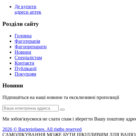
Де купити
адреси аптек
Роздiли сайту
Головна
Фаготерапія
Фагопрепарати
Новини
Спеціалістам
Контакти
Публікації
Покупцям
Новини
Пiдпишiться на нашi новини та ексклюзивні пропозиції
Ми зобов'язуємося не слати спам і зберегти Вашу поштову адре
2026 © Bacteriofages. All rigths reserved
САМОЛІКУВАННЯ МОЖЕ БУТИ ШКІДЛИВИМ ДЛЯ ВАШОГ