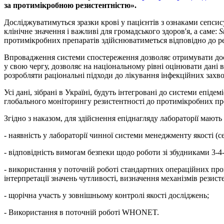
за протимікробною резистентністю».
Досліджуватимуться зразки крові у пацієнтів з ознаками сепсис
клінічне значення і важливі для громадського здоров'я, а саме:
S
протимікробних препаратів здійснюватиметься відповідно до р
Впровадження системи спостереження дозволяє отримувати досто
у свою чергу, дозволяє на національному рівні оцінювати дані 
розробляти раціональні підходи до лікування інфекційних захв
Усі дані, зібрані в Україні, будуть інтегровані до системи епі
глобального моніторингу резистентності до протимікробних пр
Згідно з наказом, для здійснення епіднагляду лабораторії мают
- наявність у лабораторії чинної системи менеджменту якості (с
- відповідність вимогам безпеки щодо роботи зі збудниками 3-4-
- використання у поточній роботі стандартних операційних про
інтерпретації значень чутливості, визначення механізмів резис
- щорічна участь у зовнішньому контролі якості досліджень;
- Використання в поточній роботі WHONET.