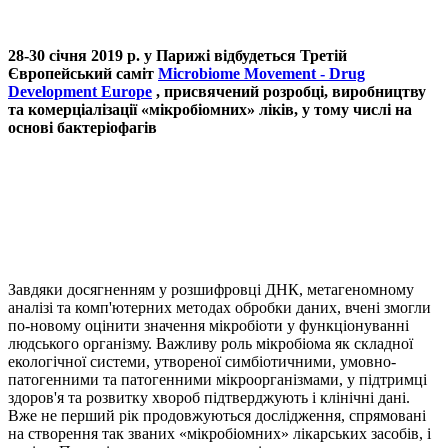
28-30 січня 2019 р. у Парижі відбудеться Третій
Європейський саміт
Microbiome Movement - Drug
Development Europe
, присвячений розробці, виробництву
та комерціалізації «мікробіомних» ліків, у тому числі на
основі бактеріофагів
Завдяки досягненням у розшифровці ДНК, метагеномному
аналізі та комп'ютерних методах обробки даних, вчені змогли
по-новому оцінити значення мікробіоти у функціонуванні
людського організму. Важливу роль мікробіома як складної
екологічної системи, утвореної симбіотичними, умовно-
патогенними та патогенними мікроорганізмами, у підтримці
здоров'я та розвитку хвороб підтверджують і клінічні дані.
Вже не перший рік продовжуються дослідження, спрямовані
на створення так званих «мікробіомних» лікарських засобів, і