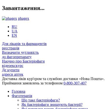
Завантаження...
phagex
RU
UA
EN
Для лікарів та фармацевтів
реєстрація
Визначити чутливість
до фагопрепарату
Наочно про Бактеріофаги
відеоекскурс
Де купити
адреси аптек
Доставка ліків кур'єром та службою доставки «Нова Пошта».
Приймання замовлень за телефоном
0-800-307-407
Головна
Фаготерапія
Що таке бактеріофаги?
Як бактеріофаги знищують бактерії?
Які переваги мають бактеріофаги перед