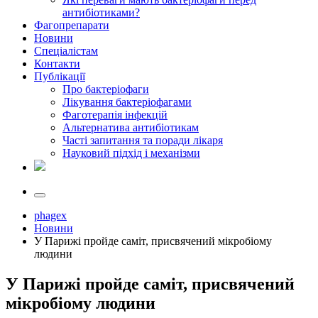
антибіотиками?
Фагопрепарати
Новини
Спеціалістам
Контакти
Публікації
Про бактеріофаги
Лікування бактеріофагами
Фаготерапія інфекцій
Альтернатива антибіотикам
Часті запитання та поради лікаря
Науковий підхід і механізми
phagex
Новини
У Парижі пройде саміт, присвячений мікробіому
людини
У Парижі пройде саміт, присвячений
мікробіому людини