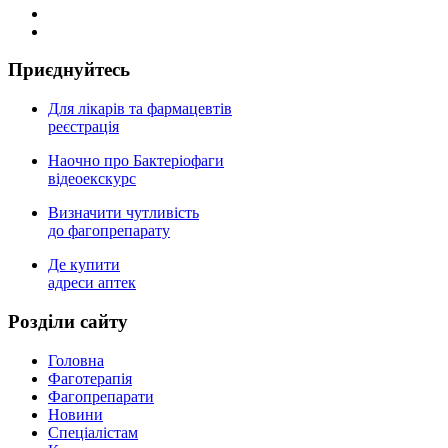
Приєднуйтесь
Для лікарів та фармацевтів
реєстрація
Наочно про Бактеріофаги
відеоекскурс
Визначити чутливість
до фагопрепарату
Де купити
адреси аптек
Роздiли сайту
Головна
Фаготерапія
Фагопрепарати
Новини
Спеціалістам