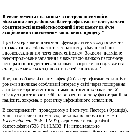
В експериментах на мишах з гострою пневмонією
лікування специфічними бактеріофагами не поступалося
ефективності антибіотикотерапії і при цьому не було
асоційовано з посиленням запального процесу *
При бактеріальній пневмонії функції легень можуть значно
страждати внаслідок контакту патогену з імунологічно
високореактивним легеневим епітелієм. Зокрема, надмірне
неконтрольоване запалення є важливою ланкою патогенезу
респіраторного дистрес-синдрому – загрозливого для життя
стану, яке може ускладнювати перебіг пневмонії.
Лікування бактеріальних інфекцій бактеріофагами останніми
роками викликає особливий інтерес у світі через поширення
антибіотикорезистентних штамів патогенних бактерій. У
зв'язку з цим триває всебічне вивчення впливу фаготерапії на
пацієнта, зокрема, в розвитку інфекційного запалення.
В експерименті*, проведеному в Інституті Пастера (Франція),
миші з гострою пневмонією, викликаної двома штамами
Escherichia
coli
(536 і LM33), отримували специфічні
бактеріофаги (536_P1 і LM33_P1) інтраназально,
антибіотикиміцецицеф внутрішньочеревно. Контрольна група