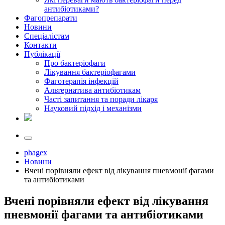
антибіотиками?
Фагопрепарати
Новини
Спеціалістам
Контакти
Публікації
Про бактеріофаги
Лікування бактеріофагами
Фаготерапія інфекцій
Альтернатива антибіотикам
Часті запитання та поради лікаря
Науковий підхід і механізми
phagex
Новини
Вчені порівняли ефект від лікування пневмонії фагами
та антибіотиками
Вчені порівняли ефект від лікування
пневмонії фагами та антибіотиками