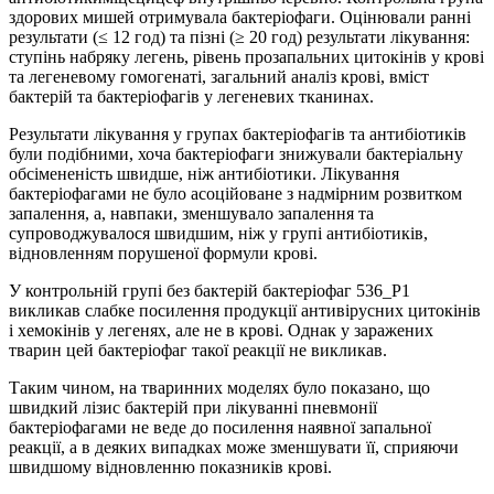
здорових мишей отримувала бактеріофаги. Оцінювали ранні
результати (≤ 12 год) та пізні (≥ 20 год) результати лікування:
ступінь набряку легень, рівень прозапальних цитокінів у крові
та легеневому гомогенаті, загальний аналіз крові, вміст
бактерій та бактеріофагів у легеневих тканинах.
Результати лікування у групах бактеріофагів та антибіотиків
були подібними, хоча бактеріофаги знижували бактеріальну
обсімененість швидше, ніж антибіотики. Лікування
бактеріофагами не було асоційоване з надмірним розвитком
запалення, а, навпаки, зменшувало запалення та
супроводжувалося швидшим, ніж у групі антибіотиків,
відновленням порушеної формули крові.
У контрольній групі без бактерій бактеріофаг 536_P1
викликав слабке посилення продукції антивірусних цитокінів
і хемокінів у легенях, але не в крові. Однак у заражених
тварин цей бактеріофаг такої реакції не викликав.
Таким чином, на тваринних моделях було показано, що
швидкий лізис бактерій при лікуванні пневмонії
бактеріофагами не веде до посилення наявної запальної
реакції, а в деяких випадках може зменшувати її, сприяючи
швидшому відновленню показників крові.