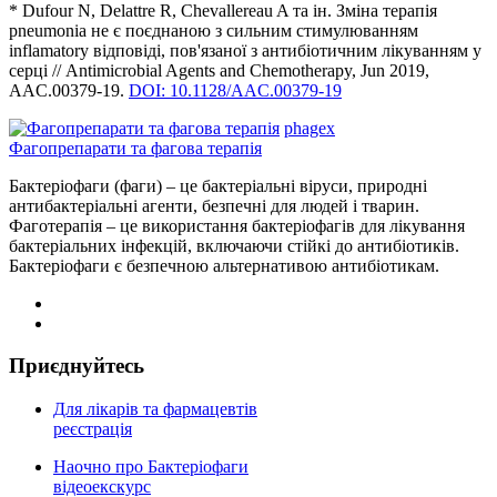
* Dufour N, Delattre R, Chevallereau A та ін. Зміна терапія
pneumonia не є поєднаною з сильним стимулюванням
inflamatory відповіді, пов'язаної з антибіотичним лікуванням у
серці // Antimicrobial Agents and Chemotherapy, Jun 2019,
AAC.00379-19.
DOI: 10.1128/AAC.00379-19
phagex
Фагопрепарати та фагова терапія
Бактеріофаги (фаги) – це бактеріальні віруси, природні
антибактеріальні агенти, безпечні для людей і тварин.
Фаготерапія – це використання бактеріофагів для лікування
бактеріальних інфекцій, включаючи стійкі до антибіотиків.
Бактеріофаги є безпечною альтернативою антибіотикам.
Приєднуйтесь
Для лікарів та фармацевтів
реєстрація
Наочно про Бактеріофаги
відеоекскурс