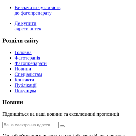
Визначити чутливість
до фагопрепарату
Де купити
адреси аптек
Роздiли сайту
Головна
Фаготерапія
Фагопрепарати
Новини
Спеціалістам
Контакти
Публікації
Покупцям
Новини
Пiдпишiться на нашi новини та ексклюзивні пропозиції
Ми зобов'язуємося не слати спам і зберегти Вашу поштову