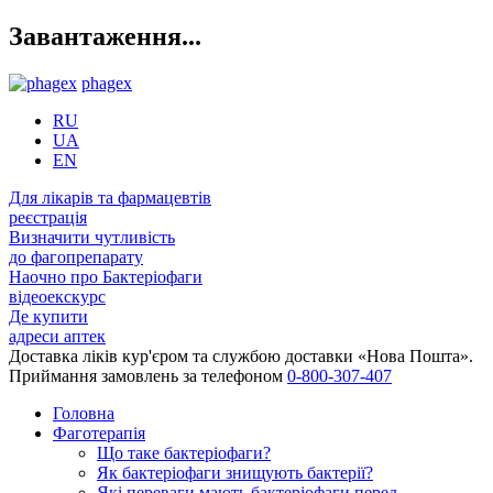
Завантаження...
phagex
RU
UA
EN
Для лікарів та фармацевтів
реєстрація
Визначити чутливість
до фагопрепарату
Наочно про Бактеріофаги
відеоекскурс
Де купити
адреси аптек
Доставка ліків кур'єром та службою доставки «Нова Пошта».
Приймання замовлень за телефоном
0-800-307-407
Головна
Фаготерапія
Що таке бактеріофаги?
Як бактеріофаги знищують бактерії?
Які переваги мають бактеріофаги перед