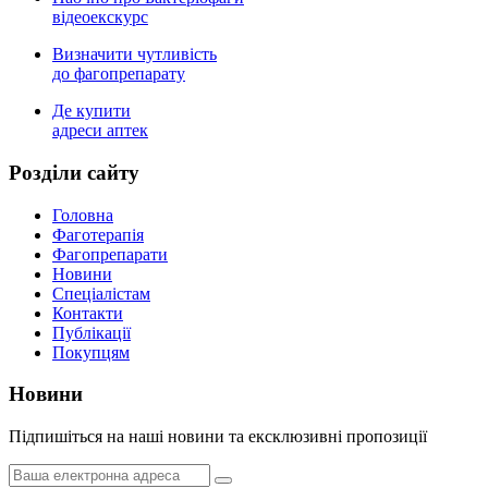
відеоекскурс
Визначити чутливість
до фагопрепарату
Де купити
адреси аптек
Роздiли сайту
Головна
Фаготерапія
Фагопрепарати
Новини
Спеціалістам
Контакти
Публікації
Покупцям
Новини
Пiдпишiться на нашi новини та ексклюзивні пропозиції