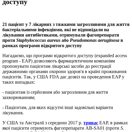
доступу
21 пацієнт у 7 лікарнях з тяжкими загрозливими для життя
бактеріальними інфекціями, які не відповідали на
лікування антибіотиками, отримували фагопрепарати
проти
Staphylococcus aureus
або
Pseudomonas aeruginosa
в
рамках програми відкритого доступу
Нагадаємо, що програми відкритого доступу (expanded access
program - EAP) дозволяють фармацевтичним компаніям
пропонувати пацієнтам лікарські засоби до реєстрації
державними органами охорони здоров'я в країні проживання
пацієнтів. Так, у США FDA дає дозвіл на проведення EAP у
таких випадках:
- пацієнтам із серйозним або загрозливим для життя
захворюванням;
- Пацієнтам, для яких відсутні інші задовільні варіанти
лікування.
У США та Австралії з середини 2017 р.
триває
EAP, в рамках
якої пацієнти отримують фагопрепарати AB-SA01 (проти
S.