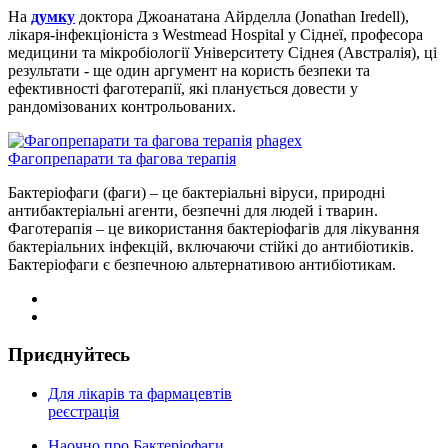
На
думку
доктора Джоанатана Айрделла (Jonathan Iredell),
лікаря-інфекціоніста з Westmead Hospital у Сіднеї, професора
медицини та мікробіології Університету Сіднея (Австралія), ці
результати - ще один аргумент на користь безпеки та
ефективності фаготерапії, які планується довести у
рандомізованих контрольованих.
phagex
Фагопрепарати та фагова терапія
Бактеріофаги (фаги) – це бактеріальні віруси, природні
антибактеріальні агенти, безпечні для людей і тварин.
Фаготерапія – це використання бактеріофагів для лікування
бактеріальних інфекцій, включаючи стійкі до антибіотиків.
Бактеріофаги є безпечною альтернативою антибіотикам.
Приєднуйтесь
Для лікарів та фармацевтів
реєстрація
Наочно про Бактеріофаги