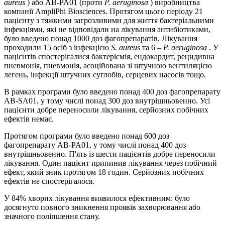
aureus
) або AB-PA01 (проти
P. aeruginosa
) виробництва
компанії AmpliPhi Biosciences. Протягом цього періоду 21
пацієнту з тяжкими загрозливими для життя бактеріальними
інфекціями, які не відповідали на лікування антибіотиками,
було введено понад 1000 доз фагопрепаратів. Лікування
проходили 15 осіб з інфекцією
S. aureus
та 6 –
P. aeruginosa
. У
пацієнтів спостерігалися бактеріємія, ендокардит, рецидивна
пневмонія, пневмонія, асоційована зі штучною вентиляцією
легень, інфекції штучних суглобів, серцевих насосів тощо.
В рамках програми було введено понад 400 доз фагопрепарату
AB-SA01, у тому числі понад 300 доз внутрішньовенно. Усі
пацієнти добре переносили лікування, серйозних побічних
ефектів немає.
Протягом програми було введено понад 600 доз
фагопрепарату AB-PA01, у тому числі понад 400 доз
внутрішньовенно. П'ять із шести пацієнтів добре переносили
лікування. Один пацієнт припинив лікування через побічний
ефект, який зник протягом 18 годин. Серйозних побічних
ефектів не спостерігалося.
У 84% хворих лікування виявилося ефективним: було
досягнуто повного зникнення проявів захворювання або
значного поліпшення стану.