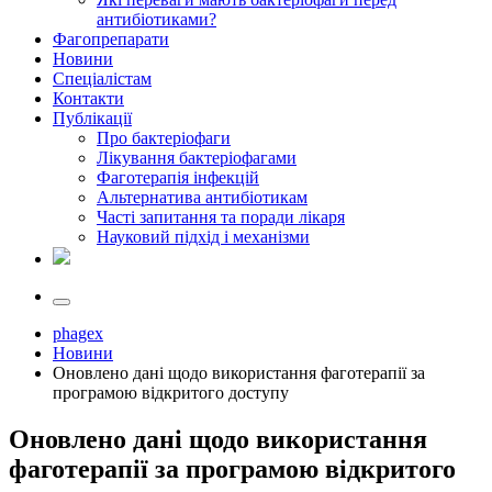
антибіотиками?
Фагопрепарати
Новини
Спеціалістам
Контакти
Публікації
Про бактеріофаги
Лікування бактеріофагами
Фаготерапія інфекцій
Альтернатива антибіотикам
Часті запитання та поради лікаря
Науковий підхід і механізми
phagex
Новини
Оновлено дані щодо використання фаготерапії за
програмою відкритого доступу
Оновлено дані щодо використання
фаготерапії за програмою відкритого