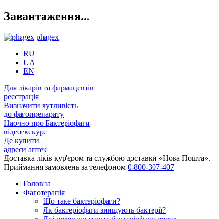
Завантаження...
phagex
RU
UA
EN
Для лікарів та фармацевтів
реєстрація
Визначити чутливість
до фагопрепарату
Наочно про Бактеріофаги
відеоекскурс
Де купити
адреси аптек
Доставка ліків кур'єром та службою доставки «Нова Пошта».
Приймання замовлень за телефоном
0-800-307-407
Головна
Фаготерапія
Що таке бактеріофаги?
Як бактеріофаги знищують бактерії?
Які переваги мають бактеріофаги перед