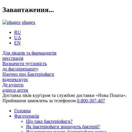
Завантаження...
phagex
RU
UA
EN
Для лікарів та фармацевтів
реєстрація
Визначити чутливість
до фагопрепарату
Наочно про Бактеріофаги
відеоекскурс
Де купити
адреси аптек
Доставка ліків кур'єром та службою доставки «Нова Пошта».
Приймання замовлень за телефоном
0-800-307-407
Головна
Фаготерапія
Що таке бактеріофаги?
Як бактеріофаги знищують бактерії?
Які переваги мають бактеріофаги перед