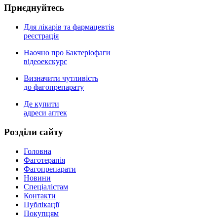
Приєднуйтесь
Для лікарів та фармацевтів
реєстрація
Наочно про Бактеріофаги
відеоекскурс
Визначити чутливість
до фагопрепарату
Де купити
адреси аптек
Роздiли сайту
Головна
Фаготерапія
Фагопрепарати
Новини
Спеціалістам
Контакти
Публікації
Покупцям