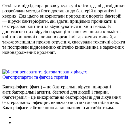
Оскільки підхід спрацював у культурі клітин, далі дослідники
розробляли методи його доставки до бактерій в організмі
хворих. Для цього використали природних ворогів бактерій
— віруси бактеріофаги, які здатні прицільно проникати в
бактеріальні клітини та вбудовуватися в їхній геном. Із
допомогою цих вірусів науковці значно зменшили кількість
клітин кишкової палички в організмі заражених мишей, а
також зменшили прояви отруєння, скасували токсичні ефекти
та посприяли відновленню епітелію кишківника в заражених
новонароджених кроленят.
phagex
Фагопрепарати та фагова терапія
Бактеріофаги (фаги) – це бактеріальні віруси, природні
антибактеріальні агенти, безпечні для людей і тварин.
Фаготерапія – це використання бактеріофагів для лікування
бактеріальних інфекцій, включаючи стійкі до антибіотиків.
Бактеріофаги є безпечною альтернативою антибіотикам.