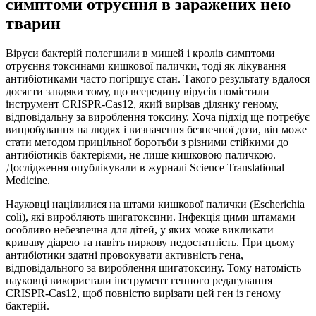
симптоми отруєння в заражених нею
тварин
Віруси бактерій полегшили в мишей і кролів симптоми
отруєння токсинами кишкової палички, тоді як лікування
антибіотиками часто погіршує стан. Такого результату вдалося
досягти завдяки тому, що всередину вірусів помістили
інструмент CRISPR-Cas12, який вирізав ділянку геному,
відповідальну за вироблення токсину. Хоча підхід ще потребує
випробування на людях і визначення безпечної дози, він може
стати методом прицільної боротьби з різними стійкими до
антибіотиків бактеріями, не лише кишковою паличкою.
Дослідження опублікували в журналі Science Translational
Medicine.
Науковці націлилися на штами кишкової палички (Escherichia
coli), які виробляють шигатоксини. Інфекція цими штамами
особливо небезпечна для дітей, у яких може викликати
криваву діарею та навіть ниркову недостатність. При цьому
антибіотики здатні провокувати активність гена,
відповідального за вироблення шигатоксину. Тому натомість
науковці використали інструмент генного редагування
CRISPR-Cas12, щоб повністю вирізати цей ген із геному
бактерій.