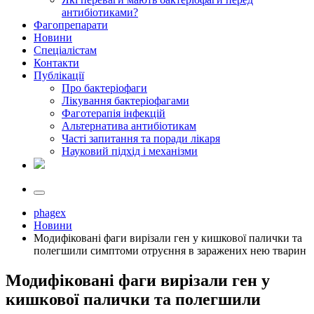
антибіотиками?
Фагопрепарати
Новини
Спеціалістам
Контакти
Публікації
Про бактеріофаги
Лікування бактеріофагами
Фаготерапія інфекцій
Альтернатива антибіотикам
Часті запитання та поради лікаря
Науковий підхід і механізми
phagex
Новини
Модифіковані фаги вирізали ген у кишкової палички та
полегшили симптоми отруєння в заражених нею тварин
Модифіковані фаги вирізали ген у
кишкової палички та полегшили