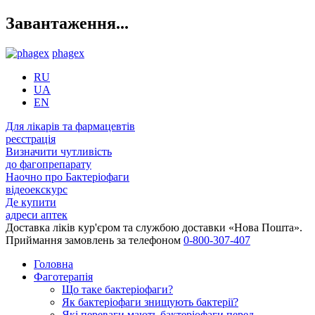
Завантаження...
phagex
RU
UA
EN
Для лікарів та фармацевтів
реєстрація
Визначити чутливість
до фагопрепарату
Наочно про Бактеріофаги
відеоекскурс
Де купити
адреси аптек
Доставка ліків кур'єром та службою доставки «Нова Пошта».
Приймання замовлень за телефоном
0-800-307-407
Головна
Фаготерапія
Що таке бактеріофаги?
Як бактеріофаги знищують бактерії?
Які переваги мають бактеріофаги перед