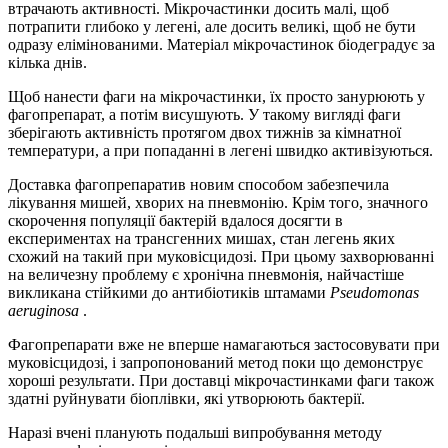
втрачають активності. Мікрочастинки досить малі, щоб
потрапити глибоко у легені, але досить великі, щоб не бути
одразу елімінованими. Матеріал мікрочастинок біодеградує за
кілька днів.
Щоб нанести фаги на мікрочастинки, їх просто занурюють у
фагопрепарат, а потім висушують. У такому вигляді фаги
зберігають активність протягом двох тижнів за кімнатної
температури, а при попаданні в легені швидко активізуються.
Доставка фагопрепаратив новим способом забезпечила
лікування мишей, хворих на пневмонію. Крім того, значного
скорочення популяції бактерій вдалося досягти в
експериментах на трансгенних мишах, стан легень яких
схожий на такий при муковісцидозі. При цьому захворюванні
на величезну проблему є хронічна пневмонія, найчастіше
викликана стійкими до антибіотиків штамами
Pseudomonas
aeruginosa
.
Фагопрепарати вже не вперше намагаються застосовувати при
муковісцидозі, і запропонований метод поки що демонструє
хороші результати. При доставці мікрочастинками фаги також
здатні руйнувати біоплівки, які утворюють бактерії.
Наразі вчені планують подальші випробування методу