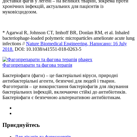
доставки фагів у легені – на великих тварин, зокрема проти
хронічних інфекцій, актуальних для пацієнтів із
муковісцидозом.
* Agarwal R, Johnson CT, Imhoff BR, Donlan RM, et al. Inhaled
bacteriophage-loaded polymeric microparticles ameliorate acute lung
infections //
Nature Biomedical Engineering, Написано: 16 July
2018.
DOI: 10.1038/s41551-018-0263-5
phagex
Фагопрепарати та фагова терапія
Бактеріофаги (фаги) – це бактеріальні віруси, природні
антибактеріальні агенти, безпечні для людей і тварин.
Фаготерапія – це використання бактеріофагів для лікування
бактеріальних інфекцій, включаючи стійкі до антибіотиків.
Бактеріофаги є безпечною альтернативою антибіотикам.
Приєднуйтесь
Для лікарів та фармацевтів