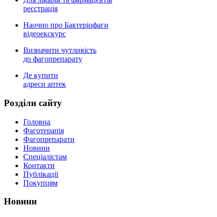
реєстрація
Наочно про Бактеріофаги
відеоекскурс
Визначити чутливість
до фагопрепарату
Де купити
адреси аптек
Роздiли сайту
Головна
Фаготерапія
Фагопрепарати
Новини
Спеціалістам
Контакти
Публікації
Покупцям
Новини