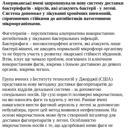
Американські вчені запропонували нову систему доставки
бактеріофагів - вірусів, які атакують бактерії - у легені.
Система допоможе у лікуванні хронічних пневмоній,
спричинених стійкими до антибіотиків патогенними
мікроорганізмами.
Фаготерапія – перспективна альтернатива використанню
антибіотиків у лікуванні бактеріальних інфекцій.
Бактеріофаги – високоспецифічні агенти, які атакують лише
бактерії-мішені, не шкодять нормальній мікрофлорі організму
та не беруть участь у розвитку лікарської стійкості збудників.
Втім, існує ще чимало проблем, пов'язаних із клінічним
використанням фагів, зокрема з їхньою доставкою до деяких
органів, зокрема легких.
Група вчених з Інституту технологій у Джорджії (США)
представила нову методику доставки фагопрепаратів до
нижніх відділів дихальної системи - за допомогою
спеціальних носіїв. Це сухі пористі полімерні мікрочастинки,
на які наносять фаги та вдують у легені. Раніше вчені
намагалися ввести фаговий аерозоль у легені за допомогою
небулайзера, проте цей метод виявився неефективним. На
основі мікрочастинок може бути створений інгалятор для
доставки фагопрепаратів у легені. Особливістю
мікрочастинок-носіїв є те, що адсорбовані ними фаги не