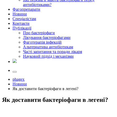
антибіотиками?
Фагопрепарати
Новини
Спеціалістам
Контакти
Публікації
Про бактеріофаги
Лікування бактеріофагами
Фаготерапія інфекцій
Альтернатива антибіотикам
Часті запитання та поради лікаря
Науковий підхід і механізми
phagex
Новини
Як доставити бактеріофаги в легені?
Як доставити бактеріофаги в легені?