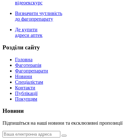
відеоекскурс
Визначити чутливість
до фагопрепарату
Де купити
адреси аптек
Роздiли сайту
Головна
Фаготерапія
Фагопрепарати
Новини
Спеціалістам
Контакти
Публікації
Покупцям
Новини
Пiдпишiться на нашi новини та ексклюзивні пропозиції