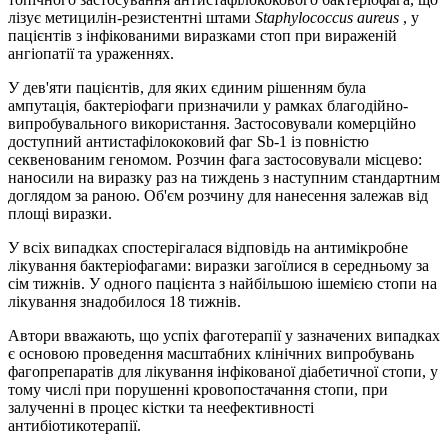
лізує метицилін-резистентні штами
Staphylococcus aureus
, у
пацієнтів з інфікованими виразками стоп при вираженій
ангіопатії та ураженнях.
У дев'яти пацієнтів, для яких єдиним рішенням була
ампутація, бактеріофаги призначили у рамках благодійно-
випробувального використання. Застосовували комерційно
доступний антистафілококовий фаг Sb-1 із повністю
секвенованим геномом. Розчин фага застосовували місцево:
наносили на виразку раз на тиждень з наступним стандартним
доглядом за раною. Об'єм розчину для нанесення залежав від
площі виразки.
У всіх випадках спостерігалася відповідь на антимікробне
лікування бактеріофагами: виразки загоїлися в середньому за
сім тижнів. У одного пацієнта з найбільшою ішемією стопи на
лікування знадобилося 18 тижнів.
Автори вважають, що успіх фаготерапії у зазначених випадках
є основою проведення масштабних клінічних випробувань
фагопрепаратів для лікування інфікованої діабетичної стопи, у
тому числі при порушенні кровопостачання стопи, при
залученні в процес кістки та неефективності
антибіотикотерапії.