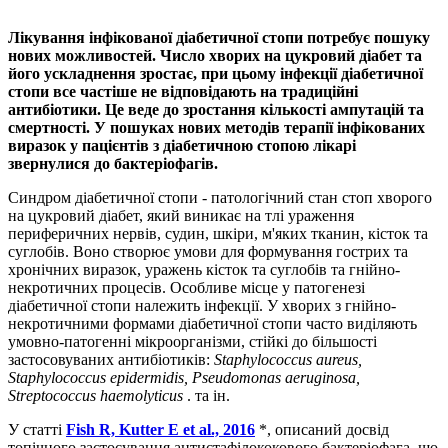
Лікування інфікованої діабетичної стопи потребує пошуку
нових можливостей. Число хворих на цукровий діабет та
його ускладнення зростає, при цьому інфекції діабетичної
стопи все частіше не відповідають на традиційні
антибіотики. Це веде до зростання кількості ампутацій та
смертності. У пошуках нових методів терапії інфікованих
виразок у пацієнтів з діабетичною стопою лікарі
звернулися до бактеріофагів.
Синдром діабетичної стопи - патологічний стан стоп хворого
на цукровий діабет, який виникає на тлі ураження
периферичних нервів, судин, шкіри, м'яких тканин, кісток та
суглобів. Воно створює умови для формування гострих та
хронічних виразок, уражень кісток та суглобів та гнійно-
некротичних процесів. Особливе місце у патогенезі
діабетичної стопи належить інфекції. У хворих з гнійно-
некротичними формами діабетичної стопи часто виділяють
умовно-патогенні мікроорганізми, стійкі до більшості
застосовуваних антибіотиків:
Staphylococcus aureus,
Staphylococcus epidermidis, Pseudomonas aeruginosa,
Strеptococcus haemolyticus
. та ін.
У статті
Fish R, Kutter E et al., 2016
*, описаний досвід
топічного застосування антистафілококового бактеріофага, що