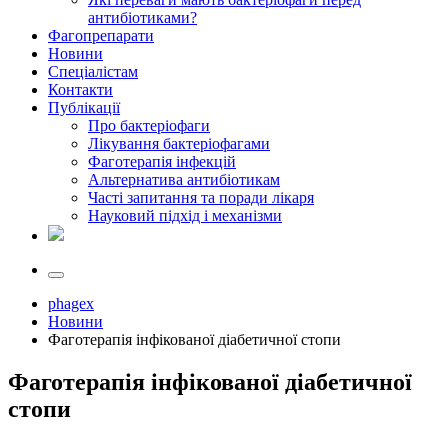
антибіотиками?
Фагопрепарати
Новини
Спеціалістам
Контакти
Публікації
Про бактеріофаги
Лікування бактеріофагами
Фаготерапія інфекцій
Альтернатива антибіотикам
Часті запитання та поради лікаря
Науковий підхід і механізми
phagex
Новини
Фаготерапія інфікованої діабетичної стопи
Фаготерапія інфікованої діабетичної
стопи