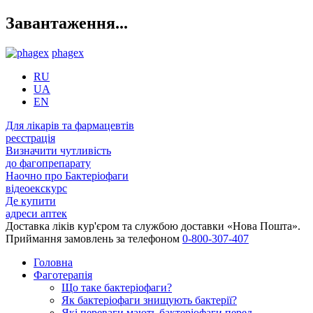
Завантаження...
phagex
RU
UA
EN
Для лікарів та фармацевтів
реєстрація
Визначити чутливість
до фагопрепарату
Наочно про Бактеріофаги
відеоекскурс
Де купити
адреси аптек
Доставка ліків кур'єром та службою доставки «Нова Пошта».
Приймання замовлень за телефоном
0-800-307-407
Головна
Фаготерапія
Що таке бактеріофаги?
Як бактеріофаги знищують бактерії?
Які переваги мають бактеріофаги перед