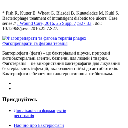
* Fish R, Kutter E, Wheat G, Blasdel B, Kutateladze M, Kuhl S.
Bacteriophage treatment of intransigent diabetic toe ulcers: Case
series //
J Wound Care, 2016, 25 Suppl 7
:S27-33
. doi:
10.12968/jowc.2016.25.7.S27.
phagex
Фагопрепарати та фагова терапія
Бактеріофаги (фаги) – це бактеріальні віруси, природні
антибактеріальні агенти, безпечні для людей і тварин.
Фаготерапія – це використання бактеріофагів для лікування
бактеріальних інфекцій, включаючи стійкі до антибіотиків.
Бактеріофаги є безпечною альтернативою антибіотикам.
Приєднуйтесь
Для лікарів та фармацевтів
реєстрація
Наочно про Бактеріофаги