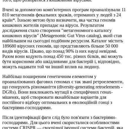
Вчені за допомогою комп'ютерних програм проаналізували 11
810 метагеномів фекальних зразків, отриманих у людей з 24
країн*. Їхньою метою було визначити, яка частка геномів
кишкових жителів припадає на віруси. Результатом
дослідження стало створення "метагеномного каталогу
кишкових вірусів" (Metagenomic Gut Virus catalog), який став
найбільшим на сьогодні подібним ресурсом. Каталог містить
189680 вірусних геномів, що представляють більше 50 000
видів вірусів. Цікаво, що понад 90% із них науці невідомі.
Разом вони кодують понад 450 тис. різних білків, які можуть
бути корисними або шкідливими для бактерій і, відповідно,
можуть надавати той чи інший вплив на людину.
Найбільш поширеним генетичним елементом у
проаналізованих фагових геномах є так звані ретроелементи,
що генерують різноманіття (diversity-generating retroelements -
DGRs). Вони викликають мутації в специфічних генах-
мішенях, щоб створювати якнайбільше варіантів для
постійного відбору оптимальних в еволюційній гонці з
бактеріями-господарями.
Після ідентифікації фаги слід було пов'язати з бактеріями-
господарями. Для цього вчені скористалися особливостями
системи CRISPR — своєрідної імунної системи бактерій, яка