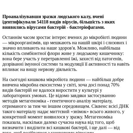
Проаналізувавши зразки людського калу, вчені
ідентифікували 54118 видів вірусів, більшість з яких
виявились вірусами бактерій - бактеріофагами.
Останнім часом зростає інтерес вчених до мікробіоті людини
— мікроорганізмів, що мешкають на нашій шкірі і слизових і
значно впливають на наше здоров'я. Можливо, найбільша
кількість симбіонтної флори живе у людському кишечнику:
вона бере участь у перетравленні їжі, захисті від патогенів,
дозріванні імунної системи та модуляції її активності та навіть
впливає на вищу нервову діяльність.
На сьогодні кишкова мікробіота людини — найбільш добре
вивчена мікробна екосистема у світі, хоча досі понад 70%
видів бактерій не вдалося виростити у культурі у
лабораторних умовах. Це відомо завдяки застосуванню
методів метагеноміка - генетичного аналізу матеріалу,
отриманого за тим чи іншим середовищем. Сіквенс всієї ДНК
такого матеріалу надає миттєвий «знімок» всього живого, у
конкретний момент виявилося у зразку. Метагеноміка
показала, наскільки далеко сучасна наука від того, щоб
визначити і виділити всі кишкові бактерії, і ще далі — від
того, щоб розібратися з кишковими вірусами.