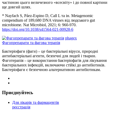
частиною цього величезного «всесвіту» і до повної картини
ще довгий шлях.
* Nayfach S, Páez-Espino D, Call L та ін. Metagenomic
compendium of 189,680 DNA viruses від людського gut
microbiome. Nat Microbiol, 2021; 6: 960-970.
https://doi.org/10.1038/s41564-021-00928-6
phagex
Фагопрепарати та фагова терапія
Бактеріофаги (фаги) – це бактеріальні віруси, природні
антибактеріальні агенти, безпечні для людей і тварин.
Фаготерапія – це використання бактеріофагів для лікування
бактеріальних інфекцій, включаючи стійкі до антибіотиків.
Бактеріофаги є безпечною альтернативою антибіотикам.
Приєднуйтесь
Для лікарів та фармацевтів
реєстрація