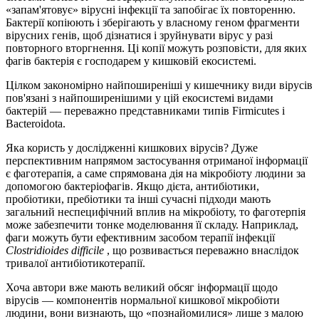
«запам'ятовує» вірусні інфекції та запобігає їх повторенню.
Бактерії копіюють і зберігають у власному геном фрагменти
вірусних генів, щоб дізнатися і зруйнувати вірус у разі
повторного вторгнення. Ці копії можуть розповісти, для яких
фагів бактерія є господарем у кишковій екосистемі.
Цілком закономірно найпоширеніші у кишечнику види вірусів
пов'язані з найпоширенішими у цій екосистемі видами
бактерій — переважно представниками типів Firmicutes і
Bacteroidota.
Яка користь у дослідженні кишкових вірусів? Дуже
перспективним напрямом застосування отриманої інформації
є фаготерапія, а саме спрямована дія на мікробіоту людини за
допомогою бактеріофагів. Якщо дієта, антибіотики,
пробіотики, пребіотики та інші сучасні підходи мають
загальний неспецифічний вплив на мікробіоту, то фаготерпія
може забезпечити тонке моделювання її складу. Наприклад,
фаги можуть бути ефективним засобом терапії інфекції
Clostridioides difficile
, що розвивається переважно внаслідок
тривалої антибіотикотерапії.
Хоча автори вже мають великий обсяг інформації щодо
вірусів — компонентів нормальної кишкової мікробіоти
людини, вони визнають, що «познайомилися» лише з малою