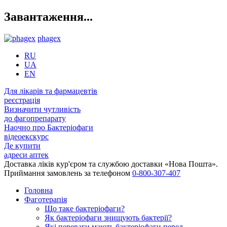
Завантаження...
phagex
RU
UA
EN
Для лікарів та фармацевтів
реєстрація
Визначити чутливість
до фагопрепарату
Наочно про Бактеріофаги
відеоекскурс
Де купити
адреси аптек
Доставка ліків кур'єром та службою доставки «Нова Пошта».
Приймання замовлень за телефоном
0-800-307-407
Головна
Фаготерапія
Що таке бактеріофаги?
Як бактеріофаги знищують бактерії?
Які переваги мають бактеріофаги перед