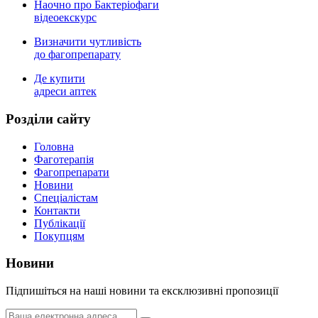
Наочно про Бактеріофаги
відеоекскурс
Визначити чутливість
до фагопрепарату
Де купити
адреси аптек
Роздiли сайту
Головна
Фаготерапія
Фагопрепарати
Новини
Спеціалістам
Контакти
Публікації
Покупцям
Новини
Пiдпишiться на нашi новини та ексклюзивні пропозиції