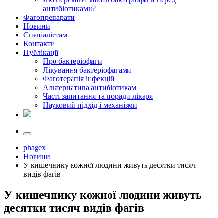
антибіотиками?
Фагопрепарати
Новини
Спеціалістам
Контакти
Публікації
Про бактеріофаги
Лікування бактеріофагами
Фаготерапія інфекцій
Альтернатива антибіотикам
Часті запитання та поради лікаря
Науковий підхід і механізми
phagex
Новини
У кишечнику кожної людини живуть десятки тисяч
видів фагів
У кишечнику кожної людини живуть
десятки тисяч видів фагів