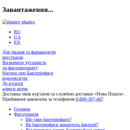
Завантаження...
phagex
RU
UA
EN
Для лікарів та фармацевтів
реєстрація
Визначити чутливість
до фагопрепарату
Наочно про Бактеріофаги
відеоекскурс
Де купити
адреси аптек
Доставка ліків кур'єром та службою доставки «Нова Пошта».
Приймання замовлень за телефоном
0-800-307-407
Головна
Фаготерапія
Що таке бактеріофаги?
Як бактеріофаги знищують бактерії?
Які переваги мають бактеріофаги перед