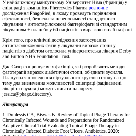
У найближчому майбутньому Університет Німа (Франція) у
співпраці з компанією Pherecydes Pharma
розпочне
дослідження PhagoPied, в якому проведуть порівняння
ефективності, безпеки та переносимості стандартного
лікування + антистафілококові бактеріофаги зі стандартним
лікуванням + плацебо у 60 пацієнтів з виразкою стоаб на фоні.
Крім того, про клінічні дослідження застосування
антистафілококових фагів у лікуванні виразок стопи у
пацієнтів з діабетом оголосила університетська лікарня Derby
and Burton NHS Foundation Trust.
Дж. Сачер запрошує всіх фахівців, які розробляють методи
фаготерапії виразок діабетичної стопи, об'єднати зусилля.
Планується проведення віртуального круглого столу на цю
тему для визначення можливостей співпраці (зацікавлені
лікарі та науковці можуть писати на адресу:
jessica@phage.directory).
Література
1. Duplessis CA, Biswas B. Review of Topical Phage Therapy for
Chronically Infected Wounds and Preparations for Randomized
Adaptive Clinical Trial Evaluating Topical Phage Therapy in
Chronically Infected Diabetic Foot Ulcers. Antibiotics. 2020;