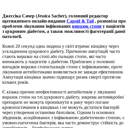
Джессіка Сачер (Jessica Sacher), головний редактор
щотижневого онлайн-видання
Capsid & Tail
, розповіла про
проблеми лікування інфікованих
виразок стопи
у пацієнтів
з цукровим діабетом, а також можливості фаготерапії даної
патології.
Кожні 20 секунд одна людина у світі втрачає кінцівку через
ускладнення цукрового діабету. Причиною ампутацій часто
стають виразки на стопі або пальцях стопи, які часто
виникають у пацієнтів з діабетом. Приблизно у половині
випадків виразки стопи/пальців стопи є інфікованими, проте
лікування антибіотиками виявляється не завжди ефективним.
Ампутація кінцівки значно підвищує ризик смерті протягом
кількох років.
Є кілька причин неефективності антибіотиків у лікуванні
виразок стопи на тлі цукрового діабету, зокрема антимікробні
препарати не можуть проникнути в рану через погане
кровопостачання в кінцівках і не можуть дістатися бактерій
через утворення останніми біоплівок. Одним із основних
збудників, асоційованих з інфікованою діабетичною стопою, є
умовно-патогенна бактерія, яка часто демонструє стійкість до
антибіотиків –
Staphylococcus
aureus
.