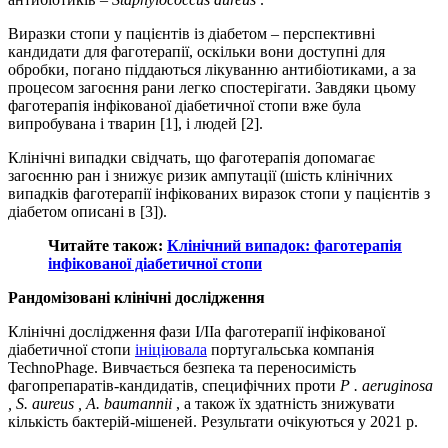
Виразки стопи у пацієнтів із діабетом – перспективні
кандидати для фаготерапії, оскільки вони доступні для
обробки, погано піддаються лікуванню антибіотиками, а за
процесом загоєння рани легко спостерігати. Завдяки цьому
фаготерапія інфікованої діабетичної стопи вже була
випробувана і тварин [1], і людей [2].
Клінічні випадки свідчать, що фаготерапія допомагає
загоєнню ран і знижує ризик ампутації (шість клінічних
випадків фаготерапії інфікованих виразок стопи у пацієнтів з
діабетом описані в [3]).
Читайте також:
Клінічний випадок: фаготерапія
інфікованої діабетичної стопи
Рандомізовані клінічні дослідження
Клінічні дослідження фази І/ІІа фаготерапії інфікованої
діабетичної стопи
ініціювала
португальська компанія
TechnoPhage. Вивчається безпека та переносимість
фагопрепаратів-кандидатів, специфічних проти
P
.
aeruginosa
,
S.
aureus
,
A.
baumannii
, а також їх здатність знижувати
кількість бактерій-мішеней. Результати очікуються у 2021 р.