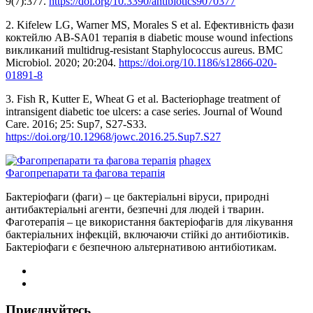
9(7):377.
https://doi.org/10.3390/antibiotics9070377
2. Kifelew LG, Warner MS, Morales S et al. Ефективність фази
коктейлю AB-SA01 терапія в diabetic mouse wound infections
викликаний multidrug-resistant Staphylococcus aureus. BMC
Microbiol. 2020; 20:204.
https://doi.org/10.1186/s12866-020-
01891-8
3. Fish R, Kutter E, Wheat G et al. Bacteriophage treatment of
intransigent diabetic toe ulcers: a case series. Journal of Wound
Care. 2016; 25: Sup7, S27-S33.
https://doi.org/10.12968/jowc.2016.25.Sup7.S27
phagex
Фагопрепарати та фагова терапія
Бактеріофаги (фаги) – це бактеріальні віруси, природні
антибактеріальні агенти, безпечні для людей і тварин.
Фаготерапія – це використання бактеріофагів для лікування
бактеріальних інфекцій, включаючи стійкі до антибіотиків.
Бактеріофаги є безпечною альтернативою антибіотикам.
Приєднуйтесь