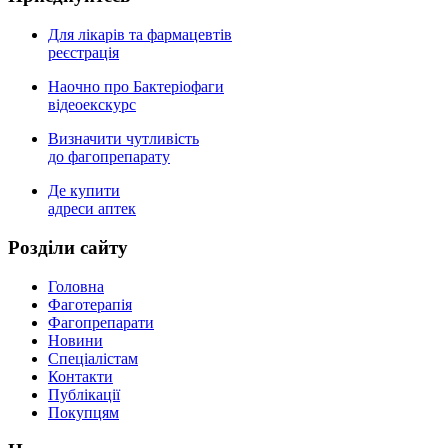
Для лікарів та фармацевтів
реєстрація
Наочно про Бактеріофаги
відеоекскурс
Визначити чутливість
до фагопрепарату
Де купити
адреси аптек
Роздiли сайту
Головна
Фаготерапія
Фагопрепарати
Новини
Спеціалістам
Контакти
Публікації
Покупцям