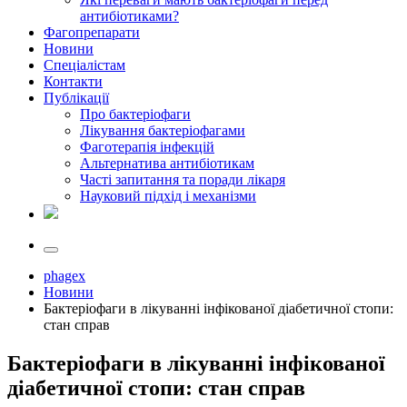
антибіотиками?
Фагопрепарати
Новини
Спеціалістам
Контакти
Публікації
Про бактеріофаги
Лікування бактеріофагами
Фаготерапія інфекцій
Альтернатива антибіотикам
Часті запитання та поради лікаря
Науковий підхід і механізми
phagex
Новини
Бактеріофаги в лікуванні інфікованої діабетичної стопи:
стан справ
Бактеріофаги в лікуванні інфікованої
діабетичної стопи: стан справ