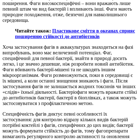
поширення. Фаги високоспецифічні – вони вражають лише
певний штам чи вид бактерій і впливають інші. Фаги мають
природне походження, отже, безпечні для навколишнього
середовища.
Читайте також:
Пластикове сміття в океанах сприяє
поширенню стійкості до антибіотиків
Хоча застосування фагів в аквакультурах знаходиться на фазі
випробувань, воно має величезний потенціал. Фаг,
специфічний для певної бактерії, знайти в природі досить
легко, і це значно дешевше, ніж розробити новий антибіотик.
Фаги вбивають бактерії-мішені та не шкодять іншим
мікроорганізмам. Фаги розмножуються, поки в середовищі є
їх мішені, а коли останні знищення зникають і фаги. Після
застосування фагів не залишається жодних токсинів чи інших
«слідів» їхньої діяльності. Бактеріофаги можуть вражати стійкі
до антибіотиків бактерії, бактерії в біоплівках, а також можуть
застосовуватися з профілактичною метою.
Специфічність фагів диктує певні особливості їх
застосування: для контролю відразу кількох видів бактерій
потрібні коктейлі з фагів, специфічних до цих видів; бактерії
можуть формувати стійкість до фагів, тому фагопрепарати
вимагають регулярного контролю активності та оновлення