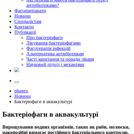
антибіотиками?
Фагопрепарати
Новини
Спеціалістам
Контакти
Публікації
Про бактеріофаги
Лікування бактеріофагами
Фаготерапія інфекцій
Альтернатива антибіотикам
Часті запитання та поради лікаря
Науковий підхід і механізми
phagex
Новини
Бактеріофаги в аквакультурі
Бактеріофаги в аквакультурі
Вирощування водних організмів, таких як риби, молюски,
ракоподібні вимагає постійного бактеріального контролю,