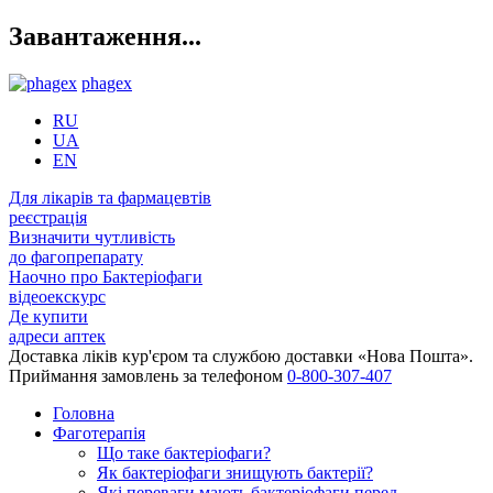
Завантаження...
phagex
RU
UA
EN
Для лікарів та фармацевтів
реєстрація
Визначити чутливість
до фагопрепарату
Наочно про Бактеріофаги
відеоекскурс
Де купити
адреси аптек
Доставка ліків кур'єром та службою доставки «Нова Пошта».
Приймання замовлень за телефоном
0-800-307-407
Головна
Фаготерапія
Що таке бактеріофаги?
Як бактеріофаги знищують бактерії?
Які переваги мають бактеріофаги перед