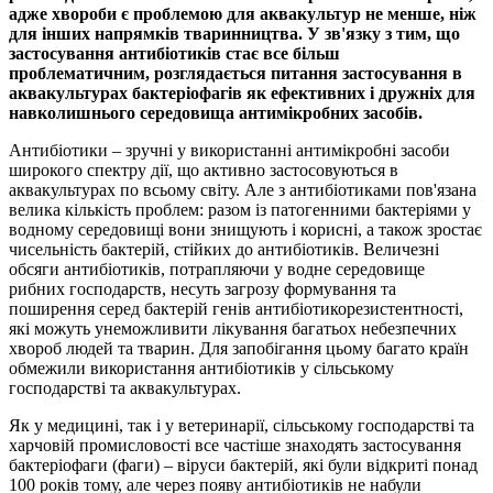
адже хвороби є проблемою для аквакультур не менше, ніж
для інших напрямків тваринництва. У зв'язку з тим, що
застосування антибіотиків стає все більш
проблематичним, розглядається питання застосування в
аквакультурах бактеріофагів як ефективних і дружніх для
навколишнього середовища антимікробних засобів.
Антибіотики – зручні у використанні антимікробні засоби
широкого спектру дії, що активно застосовуються в
аквакультурах по всьому світу. Але з антибіотиками пов'язана
велика кількість проблем: разом із патогенними бактеріями у
водному середовищі вони знищують і корисні, а також зростає
чисельність бактерій, стійких до антибіотиків. Величезні
обсяги антибіотиків, потрапляючи у водне середовище
рибних господарств, несуть загрозу формування та
поширення серед бактерій генів антибіотикорезистентності,
які можуть унеможливити лікування багатьох небезпечних
хвороб людей та тварин. Для запобігання цьому багато країн
обмежили використання антибіотиків у сільському
господарстві та аквакультурах.
Як у медицині, так і у ветеринарії, сільському господарстві та
харчовій промисловості все частіше знаходять застосування
бактеріофаги (фаги) – віруси бактерій, які були відкриті понад
100 років тому, але через появу антибіотиків не набули