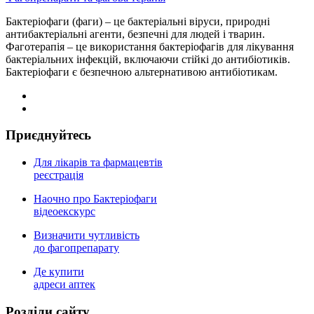
Бактеріофаги (фаги) – це бактеріальні віруси, природні
антибактеріальні агенти, безпечні для людей і тварин.
Фаготерапія – це використання бактеріофагів для лікування
бактеріальних інфекцій, включаючи стійкі до антибіотиків.
Бактеріофаги є безпечною альтернативою антибіотикам.
Приєднуйтесь
Для лікарів та фармацевтів
реєстрація
Наочно про Бактеріофаги
відеоекскурс
Визначити чутливість
до фагопрепарату
Де купити
адреси аптек
Роздiли сайту