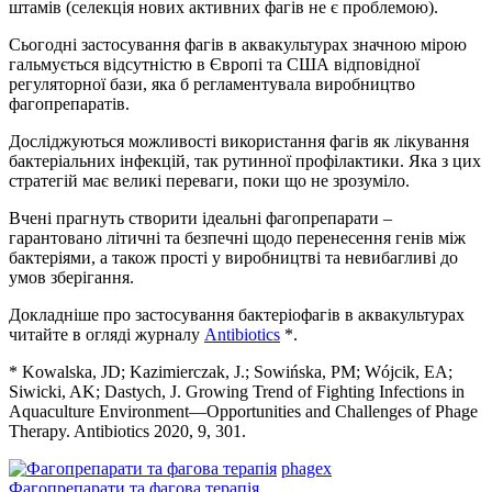
штамів (селекція нових активних фагів не є проблемою).
Сьогодні застосування фагів в аквакультурах значною мірою
гальмується відсутністю в Європі та США відповідної
регуляторної бази, яка б регламентувала виробництво
фагопрепаратів.
Досліджуються можливості використання фагів як лікування
бактеріальних інфекцій, так рутинної профілактики. Яка з цих
стратегій має великі переваги, поки що не зрозуміло.
Вчені прагнуть створити ідеальні фагопрепарати –
гарантовано літичні та безпечні щодо перенесення генів між
бактеріями, а також прості у виробництві та невибагливі до
умов зберігання.
Докладніше про застосування бактеріофагів в аквакультурах
читайте в огляді журналу
Antibiotics
*.
* Kowalska, JD; Kazimierczak, J.; Sowińska, PM; Wójcik, EA;
Siwicki, AK; Dastych, J. Growing Trend of Fighting Infections in
Aquaculture Environment—Opportunities and Challenges of Phage
Therapy. Antibiotics 2020, 9, 301.
phagex
Фагопрепарати та фагова терапія