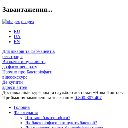
Завантаження...
phagex
RU
UA
EN
Для лікарів та фармацевтів
реєстрація
Визначити чутливість
до фагопрепарату
Наочно про Бактеріофаги
відеоекскурс
Де купити
адреси аптек
Доставка ліків кур'єром та службою доставки «Нова Пошта».
Приймання замовлень за телефоном
0-800-307-407
Головна
Фаготерапія
Що таке бактеріофаги?
Як бактеріофаги знищують бактерії?
Які переваги мають бактеріофаги перед