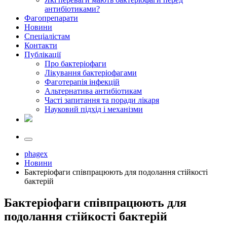
антибіотиками?
Фагопрепарати
Новини
Спеціалістам
Контакти
Публікації
Про бактеріофаги
Лікування бактеріофагами
Фаготерапія інфекцій
Альтернатива антибіотикам
Часті запитання та поради лікаря
Науковий підхід і механізми
phagex
Новини
Бактеріофаги співпрацюють для подолання стійкості
бактерій
Бактеріофаги співпрацюють для
подолання стійкості бактерій