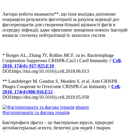
Автори роботи вважають**, що їхня знахідка допоможе
покращити результати фаготерапії за рахунок корекції доз
фагопрепаратів для створення більшої щільності фагів в
осередку інфекції, адже ефективне знищення певних бактерій
вимагає спочатку нейтралізації їх захисних систем.
* Borges AL, Zhang JY, Rollins MCF, та ін. Bacteriophage
Cooperation Suppresses CRISPR-Cas3 і Cas9 Immunity //
Cell,
2018, 174(4): 917-925.E10
.
DOI:https://doi.org/10.1016/j.cell.2018.06.013
** Landsberger M, Gandon S, Meaden S, et al. Anti-CRISPR
Phages Cooperate to Overcome CRISPR-Cas Immunity //
Cell,
2018, 174(4):908-916.E12
.
DOI:https://doi.org/10.1016/j.cell.2018.05.058
phagex
Фагопрепарати та фагова терапія
Бактеріофаги (фаги) – це бактеріальні віруси, природні
антибактеріальні агенти, безпечні для людей і тварин.