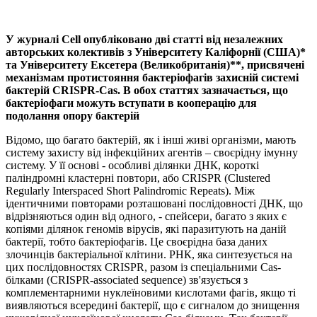
У журналі Cell опубліковано дві статті від незалежних
авторських колективів з Університету Каліфорнії (США)*
та Університету Ексетера (Великобританія)**, присвячені
механізмам протистояння бактеріофагів захисній системі
бактерій CRISPR-Cas. В обох статтях зазначається, що
бактеріофаги можуть вступати в кооперацію для
подолання опору бактерій
Відомо, що багато бактерій, як і інші живі організми, мають
систему захисту від інфекційних агентів – своєрідну імунну
систему. У її основі - особливі ділянки ДНК, короткі
паліндромні кластерні повтори, або CRISPR (Clustered
Regularly Interspaced Short Palindromic Repeats). Між
ідентичними повторами розташовані послідовності ДНК, що
відрізняються один від одного, - спейсери, багато з яких є
копіями ділянок геномів вірусів, які паразитують на даній
бактерії, тобто бактеріофагів. Це своєрідна база даних
злочинців бактеріальної клітини. РНК, яка синтезується на
цих послідовностях CRISPR, разом із спеціальними Cas-
білками (CRISPR-associated sequence) зв'язується з
комплементарними нуклеїновими кислотами фагів, якщо ті
виявляються всередині бактерії, що є сигналом до знищення