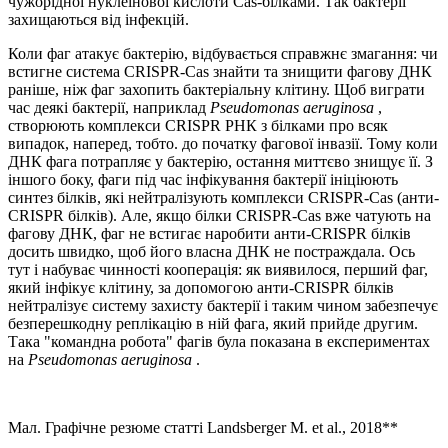
чужорідної нуклеїнової кислоти Cas-білками. Так бактерії
захищаються від інфекцій.
Коли фаг атакує бактерію, відбувається справжнє змагання: чи
встигне система CRISPR-Cas знайти та знищити фагову ДНК
раніше, ніж фаг захопить бактеріальну клітину. Щоб виграти
час деякі бактерії, наприклад
Pseudomonas aeruginosa
,
створюють комплекси CRISPR РНК з білками про всяк
випадок, наперед, тобто. до початку фагової інвазії. Тому коли
ДНК фага потрапляє у бактерію, остання миттєво знищує її. З
іншого боку, фаги під час інфікування бактерії ініціюють
синтез білків, які нейтралізують комплекси CRISPR-Cas (анти-
CRISPR білків). Але, якщо білки CRISPR-Cas вже чатують на
фагову ДНК, фаг не встигає наробити анти-CRISPR білків
досить швидко, щоб його власна ДНК не постраждала. Ось
тут і набуває чинності кооперація: як виявилося, перший фаг,
який інфікує клітину, за допомогою анти-CRISPR білків
нейтралізує систему захисту бактерії і таким чином забезпечує
безперешкодну реплікацію в ній фага, який прийде другим.
Така "командна робота" фагів була показана в експериментах
на
Pseudomonas aeruginosa
.
Мал. Графічне резюме статті Landsberger M. et al., 2018**