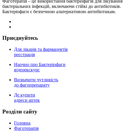
Фаготерапія – це використання бактеріофагів для лікування
бактеріальних інфекцій, включаючи стійкі до антибіотиків.
Бактеріофаги є безпечною альтернативою антибіотикам.
Приєднуйтесь
Для лікарів та фармацевтів
реєстрація
Наочно про Бактеріофаги
відеоекскурс
Визначити чутливість
до фагопрепарату
Де купити
адреси аптек
Роздiли сайту
Головна
Фаготерапія