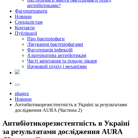
антибіотиками?
Фагопрепарати
Новини
Спеціалістам
Контакти
Публікації
Про бактеріофаги
Лікування бактеріофагами
Фаготерапія інфекцій
Альтернатива антибіотикам
Часті запитання та поради лікаря
Науковий підхід і механізми
phagex
Новини
Антибіотикорезистентність в Україні за результатами
дослідження AURA (Частина 2)
Антибіотикорезистентність в Україні
за результатами дослідження AURA