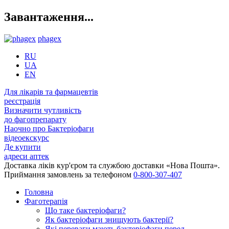
Завантаження...
phagex
RU
UA
EN
Для лікарів та фармацевтів
реєстрація
Визначити чутливість
до фагопрепарату
Наочно про Бактеріофаги
відеоекскурс
Де купити
адреси аптек
Доставка ліків кур'єром та службою доставки «Нова Пошта».
Приймання замовлень за телефоном
0-800-307-407
Головна
Фаготерапія
Що таке бактеріофаги?
Як бактеріофаги знищують бактерії?
Які переваги мають бактеріофаги перед