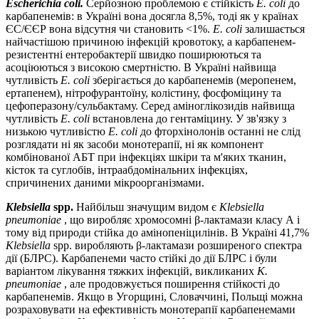
Escherichia coli.
Серйозною проблемою є стійкість
E. coli
до
карбапенемів: в Україні вона досягла 8,5%, тоді як у країнах
ЄС/ЄЄР вона відсутня чи становить <1%.
E. coli
залишається
найчастішою причиною інфекцій кровотоку, а карбапенем-
резистентні ентеробактерії швидко поширюються та
асоціюються з високою смертністю. В Україні найвища
чутливість
E. coli
зберігається до карбапенемів (меропенем,
ертапенем), нітрофурантоїну, колістину, фосфоміцину та
цефоперазону/сульбактаму. Серед аміноглікозидів найвища
чутливість
E. coli
встановлена до гентаміцину. У зв'язку з
низькою чутливістю
E. coli
до фторхінолонів останні не слід
розглядати ні як засоби монотерапії, ні як компонент
комбінованої АБТ при інфекціях шкіри та м'яких тканин,
кісток та суглобів, інтраабдомінальних інфекціях,
спричинених даними мікроорганізмами.
Klebsiella
spp.
Найбільш значущим видом є
Klebsiella
pneumoniae
, що виробляє хромосомні β-лактамази класу А і
тому від природи стійка до амінопеніцилінів. В Україні 41,7%
Klebsiella
spp. виробляють β-лактамази розширеного спектра
дії (БЛРС). Карбапенеми часто стійкі до дії БЛРС і були
варіантом лікування тяжких інфекцій, викликаних
K.
pneumoniae
, але продовжується поширення стійкості до
карбапенемів. Якщо в Угорщині, Словаччині, Польщі можна
розраховувати на ефективність монотерапії карбапенемами