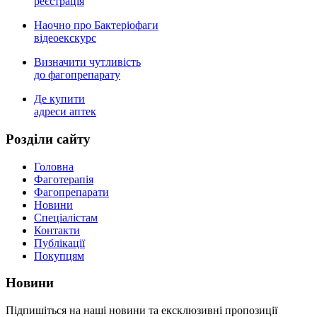
реєстрація
Наочно про Бактеріофаги
відеоекскурс
Визначити чутливість
до фагопрепарату
Де купити
адреси аптек
Роздiли сайту
Головна
Фаготерапія
Фагопрепарати
Новини
Спеціалістам
Контакти
Публікації
Покупцям
Новини
Пiдпишiться на нашi новини та ексклюзивні пропозиції