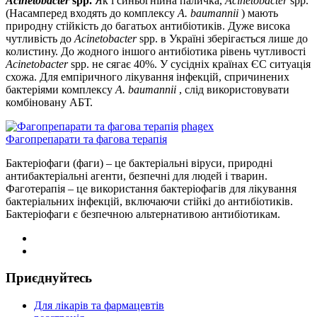
Acinetobacter
spp.
Як і синьогнійна паличка,
Acinetobacter
spp.
(Насамперед входять до комплексу
A. baumannii
) мають
природну стійкість до багатьох антибіотиків. Дуже висока
чутливість до
Acinetobacter
spp. в Україні зберігається лише до
колистину. До жодного іншого антибіотика рівень чутливості
Acinetobacter
spp. не сягає 40%. У сусідніх країнах ЄС ситуація
схожа. Для емпіричного лікування інфекцій, спричинених
бактеріями комплексу
A. baumannii
, слід використовувати
комбіновану АБТ.
phagex
Фагопрепарати та фагова терапія
Бактеріофаги (фаги) – це бактеріальні віруси, природні
антибактеріальні агенти, безпечні для людей і тварин.
Фаготерапія – це використання бактеріофагів для лікування
бактеріальних інфекцій, включаючи стійкі до антибіотиків.
Бактеріофаги є безпечною альтернативою антибіотикам.
Приєднуйтесь
Для лікарів та фармацевтів