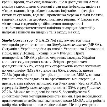
країн Європи, хоча слід зазначити, що в дослідженні АУРА
аналізувалися штами отримані з ран при інфекціях шкіри та
м'яких тканин, інтраабдомінальних інфекціях, інфекціях
кісток та суглобів, тоді як Європейська мережа тільки ізоляти,
виділені з крові та цереброспінальної рідини. У Європі має
місце чітка тенденція до збільшення поширеності
антибіотикорезистентності клінічно значущих бактерій у
напрямі з півночі на південь та із заходу на схід.
Staphylococcus
spp
. У EARS-Net відстежуються лише
метицилін-резистентні штами
Staphylococcus aureus
(MRSA).
Ситуація в Україні подібна до такої в Угорщині та Словаччині,
гірше, ніж у Польщі, і краще, ніж у Румунії. Проте
поширеність MRSA у різних медичних закладах України
коливається у широких межах. Згідно з результатами
дослідження АУРА, серед усіх стафілококів частка чутливих
до метициліну (MSSA) становить 65%, а серед
S. aureus
–
72,8% (при лікуванні інфекцій, спричинених MSSA, можна з
упевненістю покладатися на ефективність монотерапії, а
препаратами вибору залишаються β-лактами). Частка MRSA
серед усіх
Staphylococcus
spp. становить 35%, серед
S. aureus
–
27,2%. Майже всі виділені ізоляти
S. haemolitycus
та
S.
epidermidis
були метицилін-резистентними. При необхідності
призначення антибіотика, активного щодо MRSA, слід робити
вибір між тейкопланіном та лінезолідом. Не слід емпірично