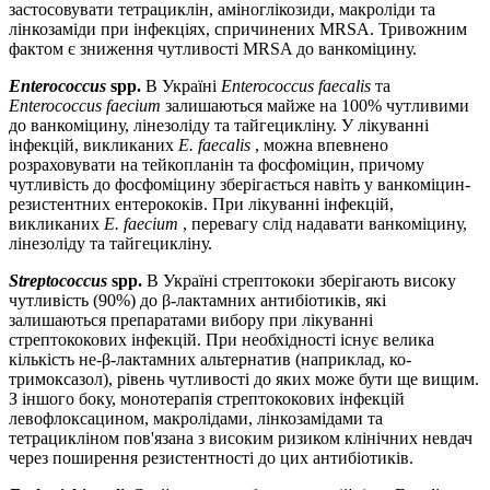
застосовувати тетрациклін, аміноглікозиди, макроліди та
лінкозаміди при інфекціях, спричинених MRSA. Тривожним
фактом є зниження чутливості MRSA до ванкоміцину.
Enterococcus
spp.
В Україні
Enterococcus faecalis
та
Enterococcus faecium
залишаються майже на 100% чутливими
до ванкоміцину, лінезоліду та тайгецикліну. У лікуванні
інфекцій, викликаних
E. faecalis
, можна впевнено
розраховувати на тейкопланін та фосфоміцин, причому
чутливість до фосфоміцину зберігається навіть у ванкоміцин-
резистентних ентерококів. При лікуванні інфекцій,
викликаних
E. faecium
, перевагу слід надавати ванкоміцину,
лінезоліду та тайгецикліну.
Streptococcus
spp.
В Україні стрептококи зберігають високу
чутливість (90%) до β-лактамних антибіотиків, які
залишаються препаратами вибору при лікуванні
стрептококових інфекцій. При необхідності існує велика
кількість не-β-лактамних альтернатив (наприклад, ко-
тримоксазол), рівень чутливості до яких може бути ще вищим.
З іншого боку, монотерапія стрептококових інфекцій
левофлоксацином, макролідами, лінкозамідами та
тетрацикліном пов'язана з високим ризиком клінічних невдач
через поширення резистентності до цих антибіотиків.