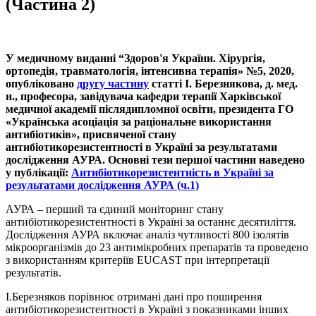
(Частина 2)
У медичному виданні “Здоров'я України. Хірургія,
ортопедія, травматологія, інтенсивна терапія» №5, 2020,
опубліковано
другу частину
статті І. Березнякова, д. мед.
н., професора, завідувача кафедри терапії Харківської
медичної академії післядипломної освіти, президента ГО
«Українська асоціація за раціональне використання
антибіотиків», присвяченої стану
антибіотикорезистентності в Україні за результатами
дослідження АУРА. Основні тези першої частини наведено
у публікації:
Антибіотикорезистентність в Україні за
результатами дослідження АУРА (ч.1)
АУРА – перший та єдиний моніторинг стану
антибіотикорезистентності в Україні за останнє десятиліття.
Дослідження АУРА включає аналіз чутливості 800 ізолятів
мікроорганізмів до 23 антимікробних препаратів та проведено
з використанням критеріїв EUCAST при інтерпретації
результатів.
І.Березняков порівнює отримані дані про поширення
антибіотикорезистентності в Україні з показниками інших