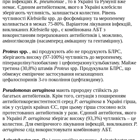
при інфекціях
K. pneumoniae
, то в Україні та Румунії вже
немає. Єдиним антибіотиком, якого в Україні клебсієли
зберігають чутливість, залишається колистин. Рівень
чутливості
Klebsiella
spp. до фосфоміцину та меропенему
коливається в межах 75-80%. Варіантом лікування інфекцій,
викликаних
Klebsiella
spp., є комбінована АБТ з
використанням перерахованих антибіотиків і, можливо,
аміноглікозидів (насамперед амікацину та гентаміцину).
Proteus
spp.
, які продукують або не продукують БЛРС,
зберігають високу (97-100%) чутливість до меропенему,
піперациліну/тазобактаму і цефоперазону/сульбактаму. Майже
третина (30,8%) штамів
Proteus
spp. Продукували БЛРС, що
обмежує емпіричне застосування незахищених
цефалоспоринів 3-го покоління (цефтазидиму).
Pseudomonas aeruginosa
мають природну стійкість до
багатьох антибіотиків. Крім того, ситуація з поширенням
антибіотикорезистентності серед
P. aeruginosa
в Україні гірша,
ніж у сусідніх країнах ЄС, при цьому гірша стосовно всіх
протестованих антибіотиків у рази. Єдиний антибіотик, якого
в Україні
P. aeruginosa
зберігає високу (93,3%) чутливість – це
колистин. Для емпіричного лікування інфекцій, викликаних
P.
aeruginosa
слід використовувати комбіновану АБТ.