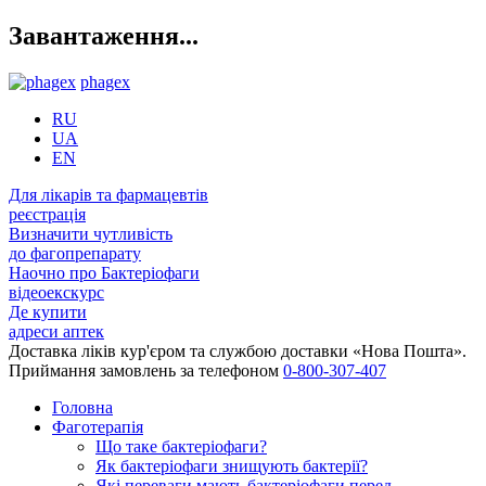
Завантаження...
phagex
RU
UA
EN
Для лікарів та фармацевтів
реєстрація
Визначити чутливість
до фагопрепарату
Наочно про Бактеріофаги
відеоекскурс
Де купити
адреси аптек
Доставка ліків кур'єром та службою доставки «Нова Пошта».
Приймання замовлень за телефоном
0-800-307-407
Головна
Фаготерапія
Що таке бактеріофаги?
Як бактеріофаги знищують бактерії?
Які переваги мають бактеріофаги перед