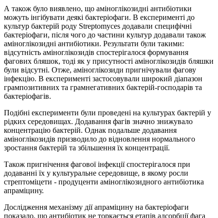
А також було виявлено, що аміноглікозидні антибіотики
можуть інгібувати деякі бактеріофаги. В експерименті до
культур бактерій роду Streptomyces додавали специфічні
бактеріофаги, після чого до частини культур додавали також
аміноглікозидні антибіотики. Результати були такими:
відсутність аміноглікозидів спостерігалося формування
фагових бляшок, тоді як у присутності аміноглікозидів бляшки
були відсутні. Отже, аміноглікозиди пригнічували фагову
інфекцію. В експерименті застосовували широкий діапазон
грампозитивних та грамнегативних бактерій-господарів та
бактеріофагів.
Подібні експерименти були проведені на культурах бактерій у
рідких середовищах. Додавання фагів значно знижувало
концентрацію бактерій. Однак подальше додавання
аміноглікозидів призводило до відновлення нормального
зростання бактерій та збільшення їх концентрації.
Також пригнічення фагової інфекції спостерігалося при
додаванні їх у культуральне середовище, в якому росли
стрептоміцети - продуценти аміноглікозидного антибіотика
апраміцину.
Дослідження механізму дії апраміцину на бактеріофаги
показало, що антибіотик не торкається етапів адсорбції фага