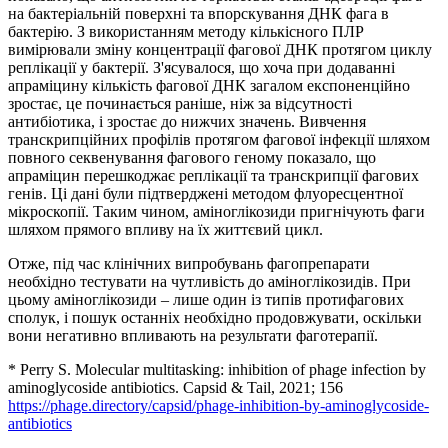
на бактеріальній поверхні та впорскування ДНК фага в
бактерію. З використанням методу кількісного ПЛР
вимірювали зміну концентрації фагової ДНК протягом циклу
реплікації у бактерії. З'ясувалося, що хоча при додаванні
апраміцину кількість фагової ДНК загалом експоненційно
зростає, це починається раніше, ніж за відсутності
антибіотика, і зростає до нижчих значень. Вивчення
транскрипційних профілів протягом фагової інфекції шляхом
повного секвенування фагового геному показало, що
апраміцин перешкоджає реплікації та транскрипції фагових
генів. Ці дані були підтверджені методом флуоресцентної
мікроскопії. Таким чином, аміноглікозиди пригнічують фаги
шляхом прямого впливу на їх життєвий цикл.
Отже, під час клінічних випробувань фагопрепарати
необхідно тестувати на чутливість до аміноглікозидів. При
цьому аміноглікозиди – лише один із типів протифагових
сполук, і пошук останніх необхідно продовжувати, оскільки
вони негативно впливають на результати фаготерапії.
* Perry S. Molecular multitasking: inhibition of phage infection by
aminoglycoside antibiotics. Capsid & Tail, 2021; 156
https://phage.directory/capsid/phage-inhibition-by-aminoglycoside-
antibiotics