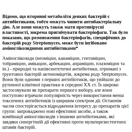
Відомо, що вторинні метаболіти деяких бактерій є
антибіотиками, тобто можуть чинити антибактеріальну
дію. Але вони можуть також мати противірусні
властивості, зокрема пригнічувати бактеріофаги. Так було
показано, що розмноження бактеріофагів, специфічних до
бактерій роду Streptomyces, може бути інгібовано
аміноглікозидними антибіотиками*
Аміноглікозиди (неоміцин, канаміцин, гентаміцин,
тобраміцин, амікацин, арбекацин, апраміцин, плазоміцин та
ін.) - природні та напівсинтетичні антибіотики, отримані з
ґрунтових бактерій актиноміцетів, зокрема роду Streptomyces.
Вони були одними з перших антибіотиків, що увійшли до
рутинної клінічної практики в середині ХХ ст. Їх широко
застосовували як препарати першого вибору, але вони
поступово втрачали популярність через використання менш
токсичних антибіотиків із ширшим спектром дії. Останнім
часом спостерігається відродження інтересу до препаратів цієї
групи: запроваджено нові ефективні засоби, а також
комбінації аміноглікозидів з іншими антибіотиками, які
завдяки синергічній дії ефективні проти мультирезистентних
штамів бактерій.