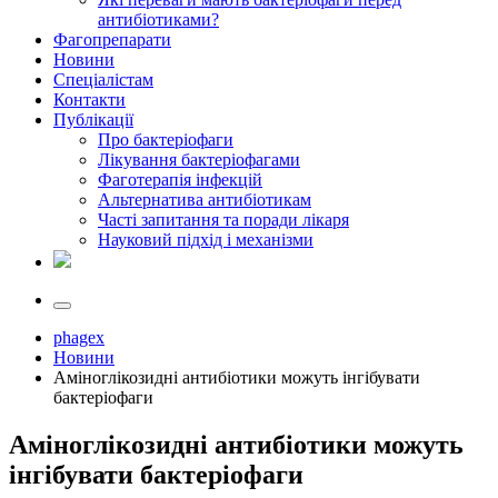
антибіотиками?
Фагопрепарати
Новини
Спеціалістам
Контакти
Публікації
Про бактеріофаги
Лікування бактеріофагами
Фаготерапія інфекцій
Альтернатива антибіотикам
Часті запитання та поради лікаря
Науковий підхід і механізми
phagex
Новини
Аміноглікозидні антибіотики можуть інгібувати
бактеріофаги
Аміноглікозидні антибіотики можуть
інгібувати бактеріофаги