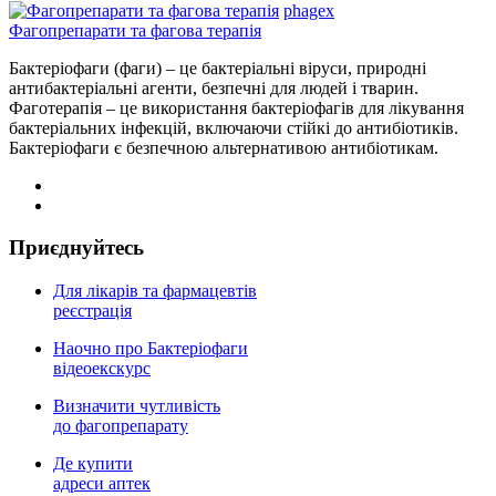
phagex
Фагопрепарати та фагова терапія
Бактеріофаги (фаги) – це бактеріальні віруси, природні
антибактеріальні агенти, безпечні для людей і тварин.
Фаготерапія – це використання бактеріофагів для лікування
бактеріальних інфекцій, включаючи стійкі до антибіотиків.
Бактеріофаги є безпечною альтернативою антибіотикам.
Приєднуйтесь
Для лікарів та фармацевтів
реєстрація
Наочно про Бактеріофаги
відеоекскурс
Визначити чутливість
до фагопрепарату
Де купити
адреси аптек