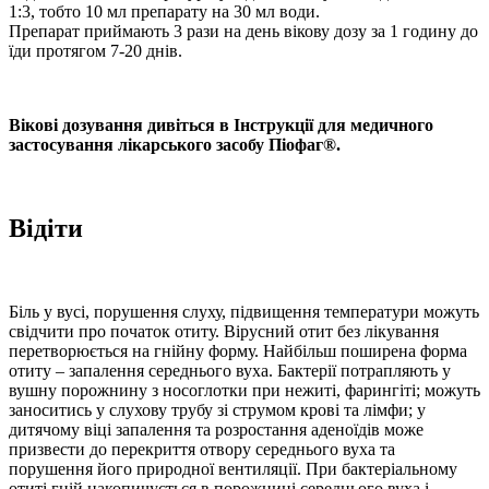
1:3, тобто 10 мл препарату на 30 мл води.
Препарат приймають 3 рази на день вікову дозу за 1 годину до
їди протягом 7-20 днів.
Вікові дозування дивіться в Інструкції для медичного
застосування лікарського засобу Піофаг®.
Відіти
Біль у вусі, порушення слуху, підвищення температури можуть
свідчити про початок отиту. Вірусний отит без лікування
перетворюється на гнійну форму. Найбільш поширена форма
отиту – запалення середнього вуха. Бактерії потрапляють у
вушну порожнину з носоглотки при нежиті, фарингіті; можуть
заноситись у слухову трубу зі струмом крові та лімфи; у
дитячому віці запалення та розростання аденоїдів може
призвести до перекриття отвору середнього вуха та
порушення його природної вентиляції. При бактеріальному
отиті гній накопичується в порожнині середнього вуха і