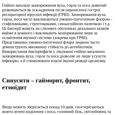
Гнійно-запальні захворювання вуха, горла та носа зазвичай
розвиваються як ускладнення після перенесеної гострої
респіраторної вірусної інфекції (ГРВІ). Захворювання вуха,
горла, носа часто викликаються умовно-патогенною флорою -
стафілококами, стрептококами, синьогнійною паличкою і т.д.
Ці бактерії живуть на слизових оболонках дихальних шляхів
майже в кожного і викликають захворювання лише за
ослаблення імунної системи (зокрема при ГРВІ).
Представники умовно-патогенної флори людини часто
демонструють множинну стійкість до антибіотиків.
Використання бактеріофагів у лікуванні гнійно-запальних
захворювань вуха, горла та носа дозволяє не лише усунути
інфекцію, а й стимулювати власні імунні реакції організму.
Синусити – гайморит, фронтит,
етмоїдит
Якщо нежить зберігається понад 10 днів, спостерігаються
жовто-зелені виділення з носа, головний біль, світлобоязнь та