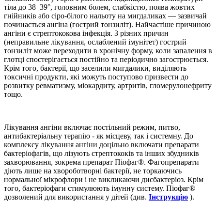
тіла до 38–39°, головним болем, слабкістю, поява жовтих
гнійників або сіро-білого нальоту на мигдаликах — зазвичай
починається ангіна (гострий тонзиліт). Найчастіше причиною
ангіни є стрептококова інфекція. З різних причин
(неправильне лікування, ослаблений імунітет) гострий
тонзиліт може переходити в хронічну форму, коли запалення в
глотці спостерігається постійно та періодично загострюється.
Крім того, бактерії, що заселили мигдалики, виділяють
токсичні продукти, які можуть поступово призвести до
розвитку ревматизму, міокардиту, артритів, гломерулонефриту
тощо.
Лікування ангіни включає постільний режим, питво,
антибактеріальну терапію - як місцеву, так і системну. До
комплексу лікування ангіни доцільно включати препарати
бактеріофагів, що лізують стрептококів та інших збудників
захворювання, зокрема препарат Піофаг®. Фагопрепарати
діють лише на хвороботворні бактерії, не торкаючись
нормальної мікрофлори і не викликаючи дисбактеріоз. Крім
того, бактеріофаги стимулюють імунну систему. Піофаг®
дозволений для використання у дітей (див.
Інструкцію
).