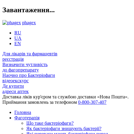
Завантаження...
phagex
RU
UA
EN
Для лікарів та фармацевтів
реєстрація
Визначити чутливість
до фагопрепарату
Наочно про Бактеріофаги
відеоекскурс
Де купити
адреси аптек
Доставка ліків кур'єром та службою доставки «Нова Пошта».
Приймання замовлень за телефоном
0-800-307-407
Головна
Фаготерапія
Що таке бактеріофаги?
Як бактеріофаги знищують бактерії?
Які переваги мають бактеріофаги перед