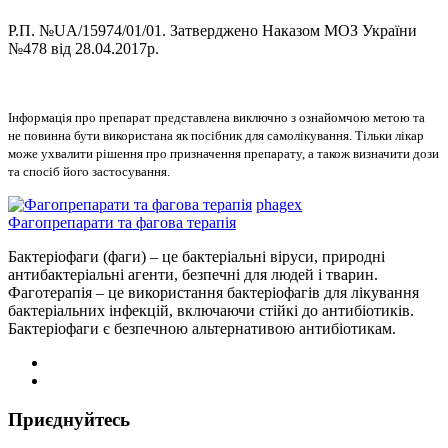
Р.П. №UA/15974/01/01. Затверджено Наказом МОЗ України
№478 від 28.04.2017р.
Інформація про препарат представлена виключно з ознайомчою метою та
не повинна бути використана як посібник для самолікування. Тільки лікар
може ухвалити рішення про призначення препарату, а також визначити дози
та спосіб його застосування.
phagex
Фагопрепарати та фагова терапія
Бактеріофаги (фаги) – це бактеріальні віруси, природні
антибактеріальні агенти, безпечні для людей і тварин.
Фаготерапія – це використання бактеріофагів для лікування
бактеріальних інфекцій, включаючи стійкі до антибіотиків.
Бактеріофаги є безпечною альтернативою антибіотикам.
Приєднуйтесь