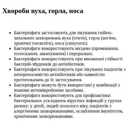
Хвороби вуха, горла, носа
Бактеріофаги застосовують для лікування гнійно-
запальних захворювань вуха (отити), горла (ангіни,
хронічні тонзиліти), носа (синусити).
Бактеріофаги використовують місцево (промивання,
полоскання, закапування) і перорально.
Бактеріофаги використовують при множинні стійкості
бактерій-збудників до антибіотиків.
Бактеріофаги використовують при лікуванні пацієнтів з
непереносимістю антибіотиків або наявністю
протипоказань до їх застосування.
Бактеріофаги можуть бути використані у комбінації з
іншими антимікробними засобами.
Бактеріофаги використовують для профілактики
бактеріальних ускладнень вірусних інфекцій у групах
ризику: у дітей, людей похилого віку, пацієнтів з
алергічними захворюваннями, ослабленим імунітетом,
хронічними захворюваннями.