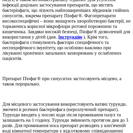
інфекції доцільно застосування препаратів, що містять
бактеріофаги, що лізують найпоширеніших збудників гнійних
синуситів, зокрема препарату Піофаг®. Фагопрепарати
високоспецифічні – вони знищують хвороботворні бактерії, не
торкаючись корисної мікрофлори ротової порожнини та
кишечника. Завдяки високій безпеці, Піофаг® дозволений для
використання у дітей (див.
Інструкцію
). Крім того,
бактеріофаги стимулюють фактори специфічного та
неспецифічного імунітету, що особливо важливо при
лікуванні хронічних запальних захворювань у ослаблених
пацієнтів.
Препарат Піофаг® при синуситах застосовують місцево, а
також перорально.
Для місцевого застосування використовують ватяні турунди,
змочені в розчині бактеріофага (нерозлучений препарат).
Турунди вводять у носові ходи після промивання пазух та
залишають на 1 годину. Турунди змінюють протягом дня до 3
разів. Для промивання носа препарат розводять у кип'яченій
воді кімнатної температури у відсотковому співвідношенні