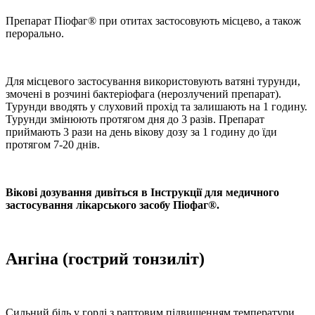
Препарат Піофаг® при отитах застосовують місцево, а також
перорально.
Для місцевого застосування використовують ватяні турунди,
змочені в розчині бактеріофага (нерозлучений препарат).
Турунди вводять у слуховий прохід та залишають на 1 годину.
Турунди змінюють протягом дня до 3 разів. Препарат
приймають 3 рази на день вікову дозу за 1 годину до їди
протягом 7-20 днів.
Вікові дозування дивіться в Інструкції для медичного
застосування лікарського засобу Піофаг®.
Ангіна (гострий тонзиліт)
Сильний біль у горлі з раптовим підвищенням температури