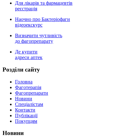
Для лікарів та фармацевтів
реєстрація
Наочно про Бактеріофаги
відеоекскурс
Визначити чутливість
до фагопрепарату
Де купити
адреси аптек
Роздiли сайту
Головна
Фаготерапія
Фагопрепарати
Новини
Спеціалістам
Контакти
Публікації
Покупцям
Новини