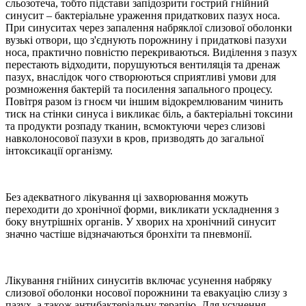
сльозотеча, тобто підстави запідозрити гострий гнійний
синусит – бактеріальне ураження придаткових пазух носа.
При синуситах через запалення набряклої слизової оболонки
вузькі отвори, що з'єднують порожнину і придаткові пазухи
носа, практично повністю перекриваються. Виділення з пазух
перестають відходити, порушуються вентиляція та дренаж
пазух, внаслідок чого створюються сприятливі умови для
розмноження бактерій та посилення запального процесу.
Повітря разом із гноєм чи іншим відокремлюваним чинить
тиск на стінки синуса і викликає біль, а бактеріальні токсини
та продукти розпаду тканин, всмоктуючи через слизові
навколоносової пазухи в кров, призводять до загальної
інтоксикації організму.
Без адекватного лікування ці захворювання можуть
переходити до хронічної форми, викликати ускладнення з
боку внутрішніх органів. У хворих на хронічний синусит
значно частіше відзначаються бронхіти та пневмонії.
Лікування гнійних синуситів включає усунення набряку
слизової оболонки носової порожнини та евакуацію слизу з
пазух, а також антибактеріальну терапію. Для усунення