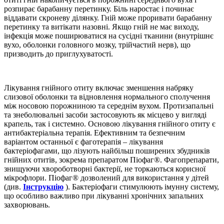
розпирає барабанну перетинку. Біль наростає і починає
віддавати скроневу ділянку. Гній може проривати барабанну
перетинку та витікати назовні. Якщо гній не має виходу,
інфекція може поширюватися на сусідні тканини (внутрішнє
вухо, оболонки головного мозку, трійчастий нерв), що
призводить до приглухуватості.
Лікування гнійного отиту включає зменшення набряку
слизової оболонки та відновлення нормального сполучення
між носовою порожниною та середнім вухом. Протизапальні
та знеболювальні засоби застосовують як місцево у вигляді
крапель, так і системно. Основою лікування гнійного отиту є
антибактеріальна терапія. Ефективним та безпечним
варіантом останньої є фаготерапія – лікування
бактеріофагами, що лізують найбільш поширених збудників
гнійних отитів, зокрема препаратом Піофаг®. Фагопрепарати,
знищуючи хвороботворні бактерії, не торкаються корисної
мікрофлори. Піофаг® дозволений для використання у дітей
(див.
Інструкцію
). Бактеріофаги стимулюють імунну систему,
що особливо важливо при лікуванні хронічних запальних
захворювань.