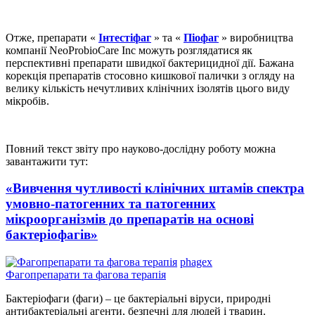
Отже, препарати «
Інтестіфаг
» та «
Піофаг
» виробництва
компанії NeoProbioCare Inc можуть розглядатися як
перспективні препарати швидкої бактерицидної дії. Бажана
корекція препаратів стосовно кишкової палички з огляду на
велику кількість нечутливих клінічних ізолятів цього виду
мікробів.
Повний текст звіту про науково-дослідну роботу можна
завантажити тут:
«Вивчення чутливості клінічних штамів спектра
умовно-патогенних та патогенних
мікроорганізмів до препаратів на основі
бактеріофагів»
phagex
Фагопрепарати та фагова терапія
Бактеріофаги (фаги) – це бактеріальні віруси, природні
антибактеріальні агенти, безпечні для людей і тварин.