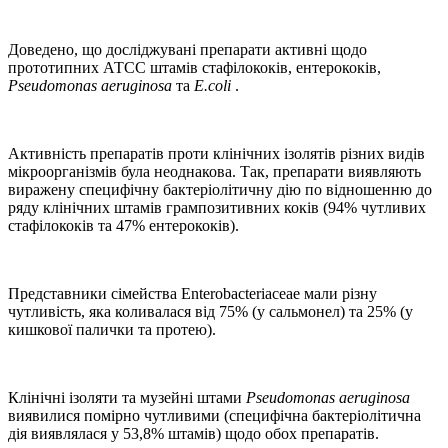
Доведено, що досліджувані препарати активні щодо
прототипних АТСС штамів стафілококів, ентерококів,
Pseudomonas aeruginosa
та
E.coli
.
Активність препаратів проти клінічних ізолятів різних видів
мікроорганізмів була неоднакова. Так, препарати виявляють
виражену специфічну бактеріолітичну дію по відношенню до
ряду клінічних штамів грампозитивних коків (94% чутливих
стафілококів та 47% ентерококів).
Представники сімейства Enterobacteriaceae мали різну
чутливість, яка коливалася від 75% (у сальмонел) та 25% (у
кишкової палички та протею).
Клінічні ізоляти та музейні штами
Pseudomonas aeruginosa
виявилися помірно чутливими (специфічна бактеріолітична
дія виявлялася у 53,8% штамів) щодо обох препаратів.