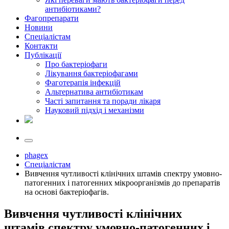
антибіотиками?
Фагопрепарати
Новини
Спеціалістам
Контакти
Публікації
Про бактеріофаги
Лікування бактеріофагами
Фаготерапія інфекцій
Альтернатива антибіотикам
Часті запитання та поради лікаря
Науковий підхід і механізми
phagex
Спеціалістам
Вивчення чутливості клінічних штамів спектру умовно-
патогенних і патогенних мікроорганізмів до препаратів
на основі бактеріофагів.
Вивчення чутливості клінічних
штамів спектру умовно-патогенних і