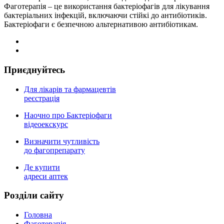
Фаготерапія – це використання бактеріофагів для лікування
бактеріальних інфекцій, включаючи стійкі до антибіотиків.
Бактеріофаги є безпечною альтернативою антибіотикам.
Приєднуйтесь
Для лікарів та фармацевтів
реєстрація
Наочно про Бактеріофаги
відеоекскурс
Визначити чутливість
до фагопрепарату
Де купити
адреси аптек
Роздiли сайту
Головна
Фаготерапія