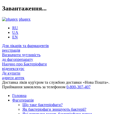
Завантаження...
phagex
RU
UA
EN
Для лікарів та фармацевтів
реєстрація
Визначити чутливість
до фагопрепарату
Наочно про Бактеріофаги
відеоекскурс
Де купити
адреси аптек
Доставка ліків кур'єром та службою доставки «Нова Пошта».
Приймання замовлень за телефоном
0-800-307-407
Головна
Фаготерапія
Що таке бактеріофаги?
Як бактеріофаги знищують бактерії?
Які переваги мають бактеріофаги перед