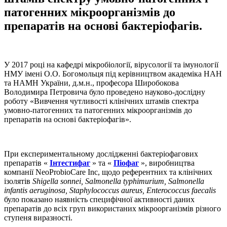
патогенних мікроорганізмів до
препаратів на основі бактеріофагів.
У 2017 році на кафедрі мікробіології, вірусології та імунології
НМУ імені О.О. Богомольця під керівництвом академіка НАН
та НАМН України, д.м.н., професора Широбокова
Володимира Петровича було проведено науково-дослідну
роботу «Вивчення чутливості клінічних штамів спектра
умовно-патогенних та патогенних мікроорганізмів до
препаратів на основі бактеріофагів».
При експериментальному дослідженні бактеріофагових
препаратів «
Інтестифаг
» та «
Піофаг
», виробництва
компанії NeoProbioCare Inc, щодо референтних та клінічних
ізолятів
Shigella sonnei, Salmonella typhimurium, Salmonella
infantis aeruginosa, Staphylococcus aureus, Enterococcus faecalis
було показано наявність специфічної активності даних
препаратів до всіх груп використаних мікроорганізмів різного
ступеня виразності.