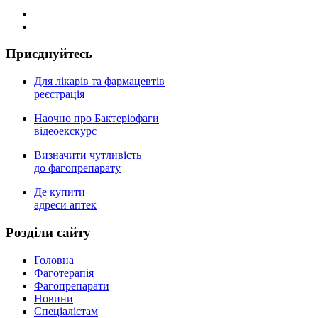
Приєднуйтесь
Для лікарів та фармацевтів
реєстрація
Наочно про Бактеріофаги
відеоекскурс
Визначити чутливість
до фагопрепарату
Де купити
адреси аптек
Роздiли сайту
Головна
Фаготерапія
Фагопрепарати
Новини
Спеціалістам