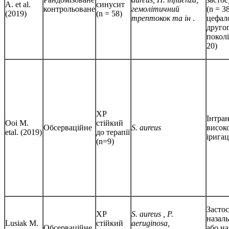
A. et al.
синусит
контрольоване
гемолітичний
(n = 38
(2019)
(n = 58)
трептокок та ін
.
цефал
друго
поколі
20)
ХР
Інтра
Ooi M.
стійкий
Обсерваційне
S. aureus
висок
etal. (2019)
до терапії
іригац
(n=9)
Засто
ХР
S. aureus
, P.
назаль
Lusiak M.
стійкий
aeruginosa,
Обсерваційне
або на