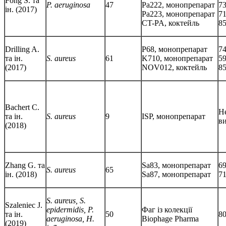
Fong S. та
P. aeruginosa
47
Pa222, монопрепарат
7
ін. (2017)
Pa223, монопрепарат
7
CT-PA, коктейль
8
Drilling A.
P68, монопрепарат
7
та ін.
S. aureus
61
K710, монопрепарат
5
(2017)
NOV012, коктейль
8
Bachert C.
Н
та ін.
S. aureus
9
ISP, монопрепарат
в
(2018)
Zhang G. та
Sa83, монопрепарат
6
S. aureus
65
ін. (2018)
Sa87, монопрепарат
7
S. aureus, S.
Szaleniec J.
epidermidis, P.
Фаг із колекції
та ін.
50
8
aeruginosa, H.
Biophage Pharma
(2019)