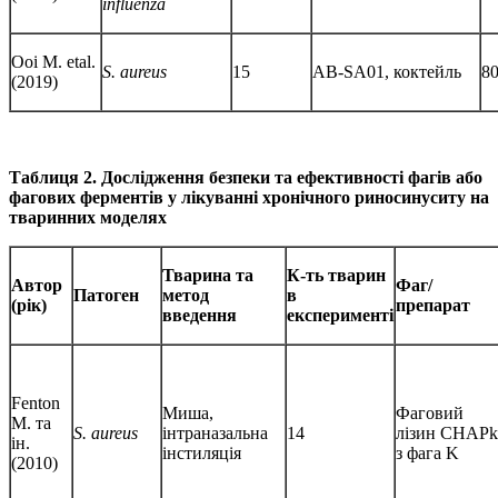
influenza
Ooi M. etal.
S. aureus
15
AB-SA01, коктейль
8
(2019)
Таблиця 2. Дослідження безпеки та ефективності фагів або
фагових ферментів у лікуванні хронічного риносинуситу на
тваринних моделях
Тварина та
К-ть тварин
Автор
Фаг/
Патоген
метод
в
(рік)
препарат
введення
експерименті
Fenton
Миша,
Фаговий
M. та
S. aureus
інтраназальна
14
лізин CHAPk
ін.
інстиляція
з фага K
(2010)