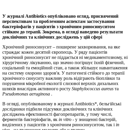
У журналі Antibiotics опубліковано огляд, присвячений
перспективам та проблемним аспектам застосування
бактеріофагів у пацієнтів з хронічним риносинуситом
стійким до терапії. Зокрема, в огляді наведено результати
доклінічних та клінічних досліджень у цій сфері
Хронічний риносинусит – поширене захворювання, на яке
страждає кожен десятий європеєць. У ряду пацієнтів
хронічний риносинусит не піддається ні медикаментозному, ні
хірургічному лікуванню, що значно погіршує їхній фізичний,
соціальний та емоційний стан, а також збільшує навантаження
на систему охорони здоров'я. У патогенезі стійкого до терапії
хронічного синуситу важливу роль відіграють біоплівки та
порушення мікробної екології слизової верхніх дихальних
шляхів внаслідок активного росту
Staphylococcus aureus
та
Pseudomonas aeruginosa
.
В огляді, опублікованому в журналі Antibiotics*, бельгійські
дослідники підбили підсумки доклінічних та клінічних
досліджень ефективності фагопрепаратів, у тому числі,
ферментів бактеріофагів, як
in
vitro
- у знищенні бактерій,
виділених у пацієнтів з хронічним риносинуситом, так і
in
vivo
- на тваринних моделях або у тварин.