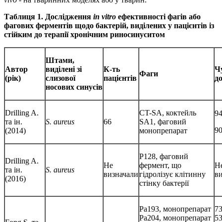
Таблиця 1. Дослідження
in vitro
ефективності фагів або
фагових ферментів щодо бактерій, виділених у пацієнтів із
стійким до терапії хронічним риносинуситом
Штами,
Автор
виділені зі
К-ть
Ч
Фаги
(рік)
слизової
пацієнтів
до
носових синусів
Drilling A.
CT-SA, коктейль
9
та ін.
S. aureus
66
SA1, фаговий
9
(2014)
монопрепарат
P128, фаговий
Drilling A.
Не
фермент, що
Н
та ін.
S. aureus
визначали
гідролізує клітинну
в
(2016)
стінку бактерії
Pa193, монопрепарат
7
Pa204, монопрепарат
5