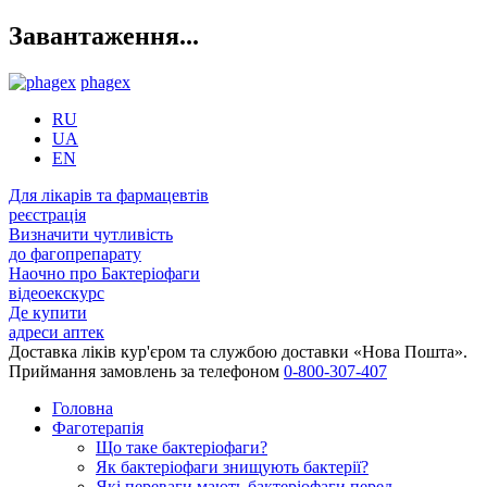
Завантаження...
phagex
RU
UA
EN
Для лікарів та фармацевтів
реєстрація
Визначити чутливість
до фагопрепарату
Наочно про Бактеріофаги
відеоекскурс
Де купити
адреси аптек
Доставка ліків кур'єром та службою доставки «Нова Пошта».
Приймання замовлень за телефоном
0-800-307-407
Головна
Фаготерапія
Що таке бактеріофаги?
Як бактеріофаги знищують бактерії?
Які переваги мають бактеріофаги перед