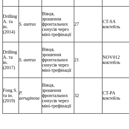
Вівця,
Drilling
зрошення
A. та
CT-SA
S. aureus
фронтальних
27
ін.
коктейль
синусів через
(2014)
міні-трефінації
Вівця,
Drilling
зрошення
A. та
NOV012
S. aureus
фронтальних
21
ін.
коктейль
синусів через
(2017)
міні-трефінації
Вівця,
Fong S.
зрошення
P.
CT-PA
та ін.
фронтальних
32
aeruginosa
коктейль
(2019)
синусів через
міні-трефінації