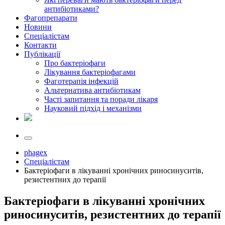
антибіотиками?
Фагопрепарати
Новини
Спеціалістам
Контакти
Публікації
Про бактеріофаги
Лікування бактеріофагами
Фаготерапія інфекцій
Альтернатива антибіотикам
Часті запитання та поради лікаря
Науковий підхід і механізми
phagex
Спеціалістам
Бактеріофаги в лікуванні хронічних риносинуситів,
резистентних до терапії
Бактеріофаги в лікуванні хронічних
риносинуситів, резистентних до терапії