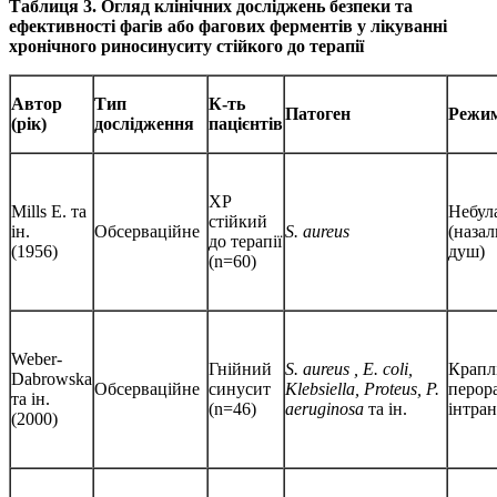
Таблиця 3. Огляд клінічних досліджень безпеки та
ефективності фагів або фагових ферментів у лікуванні
хронічного риносинуситу стійкого до терапії
Автор
Тип
К-ть
Патоген
Режим
(рік)
дослідження
пацієнтів
ХР
Mills E. та
Небул
стійкий
ін.
Обсерваційне
S. aureus
(наза
до терапії
(1956)
душ)
(n=60)
Weber-
Гнійний
S. aureus
, E. coli,
Крапл
Dabrowska
Обсерваційне
синусит
Klebsiella, Proteus, P.
перор
та ін.
(n=46)
aeruginosa
та ін.
інтра
(2000)