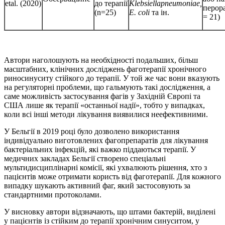
etal. (2020)
до терапії
Klebsiellapneumoniae,
перор
(n=25)
E. coli
та ін.
= 21)
Автори наголошують на необхідності подальших, більш
масштабних, клінічних досліджень фаготерапії хронічного
риносинуситу стійкого до терапії. У той же час вони вказують
на регуляторні проблеми, що гальмують такі дослідження, а
саме можливість застосування фагів у Західній Європі та
США лише як терапії «останньої надії», тобто у випадках,
коли всі інші методи лікування виявилися неефективними.
У Бельгії в 2019 році було дозволено використання
індивідуально виготовлених фагопрепаратів для лікування
бактеріальних інфекцій, які важко піддаються терапії. У
медичних закладах Бельгії створено спеціальні
мультидисциплінарні комісії, які ухвалюють рішення, хто з
пацієнтів може отримати користь від фаготерапії. Для кожного
випадку шукають активний фаг, який застосовують за
стандартними протоколами.
У висновку автори відзначають, що штами бактерій, виділені
у пацієнтів із стійким до терапії хронічним синуситом, у