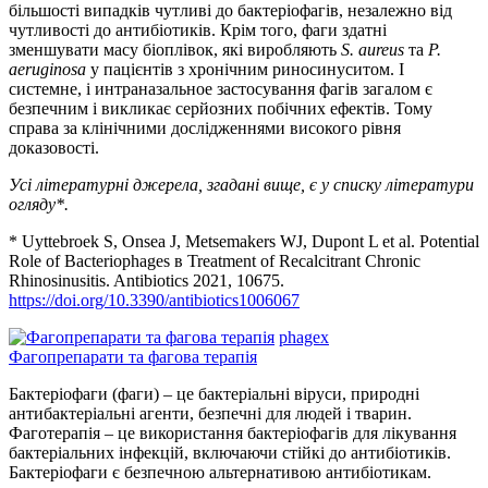
більшості випадків чутливі до бактеріофагів, незалежно від
чутливості до антибіотиків. Крім того, фаги здатні
зменшувати масу біоплівок, які виробляють
S. aureus
та
P.
aeruginosa
у пацієнтів з хронічним риносинуситом. І
системне, і интраназальное застосування фагів загалом є
безпечним і викликає серйозних побічних ефектів. Тому
справа за клінічними дослідженнями високого рівня
доказовості.
Усі літературні джерела, згадані вище, є у списку літератури
огляду*.
* Uyttebroek S, Onsea J, Metsemakers WJ, Dupont L et al. Potential
Role of Bacteriophages в Treatment of Recalcitrant Chronic
Rhinosinusitis. Antibiotics 2021, 10675.
https://doi.org/10.3390/antibiotics1006067
phagex
Фагопрепарати та фагова терапія
Бактеріофаги (фаги) – це бактеріальні віруси, природні
антибактеріальні агенти, безпечні для людей і тварин.
Фаготерапія – це використання бактеріофагів для лікування
бактеріальних інфекцій, включаючи стійкі до антибіотиків.
Бактеріофаги є безпечною альтернативою антибіотикам.