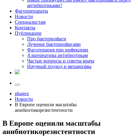
антибиотиками?
Фагопрепараты
Новости
Специалистам
Контакты
Публикации
Про бактериофаги
Лечение бактериофагами
Фаготерапия при инфекциях
Альтернатива антибиотикам
Частые вопросы и советы врача
Научный подход и механизмы
phagex
Новости
В Европе оценили масштабы
анибиотикорезистентности
В Европе оценили масштабы
анибиотикорезистентности