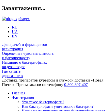
Завантаження...
phagex
RU
UA
EN
Для врачей и фармацевтов
регистрация
Определить чувствительность
к фагопрепарату
Наглядно о бактериофагах
видеоэкскурс
Где купить
адреса аптек
Доставка препаратов курьером и службой доставки «Новая
Почта». Прием заказов по телефону
0-800-307-407
Главная
Фаготерапия
Что такое бактериофаги?
Как бактериофаги уничтожают бактерии?
Какие преимущества имеют бактериофаги перед