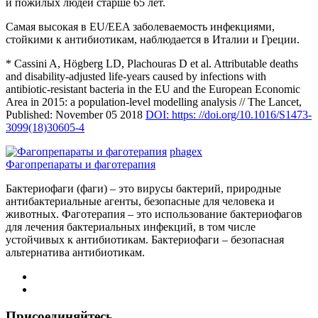
и пожилых людей старше 65 лет.
Самая высокая в EU/EEA заболеваемость инфекциями,
стойкими к антибиотикам, наблюдается в Италии и Греции.
* Cassini A, Högberg LD, Plachouras D et al. Attributable deaths
and disability-adjusted life-years caused by infections with
antibiotic-resistant bacteria in the EU and the European Economic
Area in 2015: a population-level modelling analysis // The Lancet,
Published: November 05 2018
DOI: https: //doi.org/10.1016/S1473-
3099(18)30605-4
phagex
Фагопрепараты и фаготерапия
Бактериофаги (фаги) – это вирусы бактерий, природные
антибактериальные агенты, безопасные для человека и
животных. Фаготерапия – это использование бактериофагов
для лечения бактериальных инфекций, в том числе
устойчивых к антибиотикам. Бактериофаги – безопасная
альтернатива антибиотикам.
Присоединяйтесь