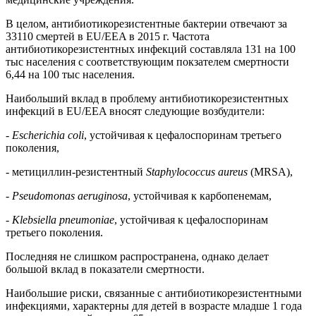
В целом, антибиотикорезистентные бактерии отвечают за
33110 смертей в EU/EEA в 2015 г. Частота
антибиотикорезистентных инфекций составляла 131 на 100
тыс населения с соответствующим покзателем смертности
6,44 на 100 тыс населения.
Наибольший вклад в проблему антибиотикорезистентных
инфекций в EU/EEA вносят следующие возбудители:
-
Escherichia coli
, устойчивая к цефалоспоринам третьего
поколения,
- метициллин-резистентный
Staphylococcus aureus
(MRSA),
-
Pseudomonas aeruginosa
, устойчивая к карбопенемам,
-
Klebsiella pneumoniae
, устойчивая к цефалоспоринам
третьего поколения.
Последняя не слишком распространена, однако делает
большой вклад в показатели смертности.
Наибольшие риски, связанные с антибиотикорезистентными
инфекциями, характерны для детей в возрасте младше 1 года