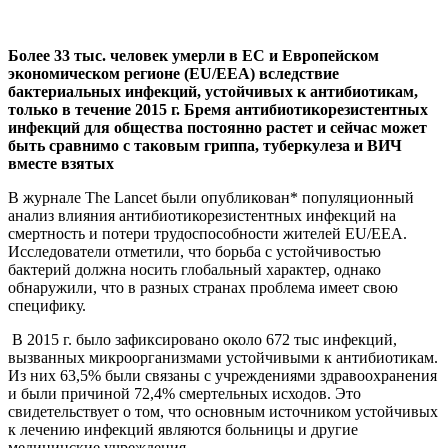
Более 33 тыс. человек умерли в ЕС и Европейском
экономическом регионе (EU/EEA) вследствие
бактериальных инфекций, устойчивых к антибиотикам,
только в течение 2015 г. Бремя антибиотикорезистентных
инфекций для общества постоянно растет и сейчас может
быть сравнимо с таковым гриппа, туберкулеза и ВИЧ
вместе взятых
В журнале The Lancet были опубликован* популяционный
анализ влияния антибиотикорезистентных инфекций на
смертность и потери трудоспособности жителей EU/EEA.
Исследователи отметили, что борьба с устойчивостью
бактерий должна носить глобальный характер, однако
обнаружили, что в разных странах проблема имеет свою
специфику.
В 2015 г. было зафиксировано около 672 тыс инфекций,
вызванных микроорганизмами устойчивыми к антибиотикам.
Из них 63,5% были связаны с учреждениями здравоохранения
и были причиной 72,4% смертельных исходов. Это
свидетельствует о том, что основным источником устойчивых
к лечению инфекций являются больницы и другие
медицинские учреждения.