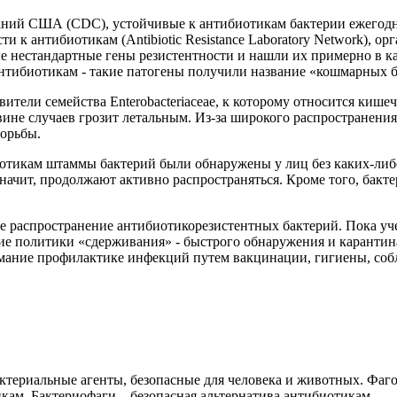
ний США (CDC), устойчивые к антибиотикам бактерии ежегодно
 к антибиотикам (Antibiotic Resistance Laboratory Network), о
е нестандартные гены резистентности и нашли их примерно в к
нтибиотикам - такие патогены получили название «кошмарных бак
тели семейства Enterobacteriaceae, к которому относится кише
вине случаев грозит летальным. Из-за широкого распространени
борьбы.
отикам штаммы бактерий были обнаружены у лиц без каких-либо 
 значит, продолжают активно распространяться. Кроме того, бак
е распространение антибиотикорезистентных бактерий. Пока уче
ие политики «сдерживания» - быстрого обнаружения и карантин
мание профилактике инфекций путем вакцинации, гигиены, соб
ктериальные агенты, безопасные для человека и животных. Фаго
кам. Бактериофаги – безопасная альтернатива антибиотикам.