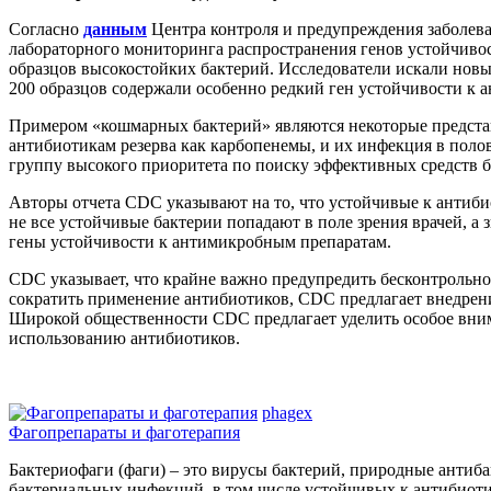
Согласно
данным
Центра контроля и предупреждения заболева
лабораторного мониторинга распространения генов устойчивости
образцов высокостойких бактерий. Исследователи искали новы
200 образцов содержали особенно редкий ген устойчивости к а
Примером «кошмарных бактерий» являются некоторые представи
антибиотикам резерва как карбопенемы, и их инфекция в поло
группу высокого приоритета по поиску эффективных средств 
Авторы отчета CDC указывают на то, что устойчивые к антиби
не все устойчивые бактерии попадают в поле зрения врачей, а
гены устойчивости к антимикробным препаратам.
CDC указывает, что крайне важно предупредить бесконтрольно
сократить применение антибиотиков, CDC предлагает внедрен
Широкой общественности CDC предлагает уделить особое вни
использованию антибиотиков.
phagex
Фагопрепараты и фаготерапия
Бактериофаги (фаги) – это вирусы бактерий, природные антиба
бактериальных инфекций, в том числе устойчивых к антибиоти