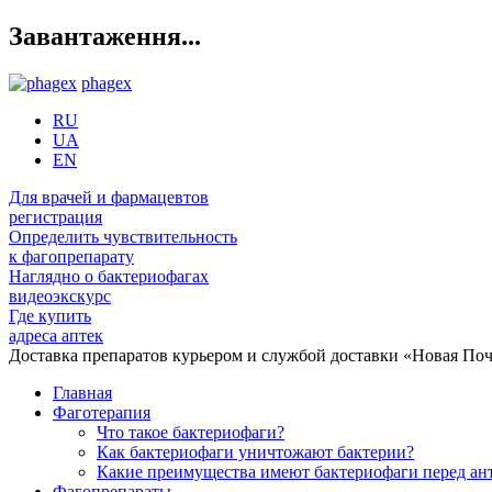
Завантаження...
phagex
RU
UA
EN
Для врачей и фармацевтов
регистрация
Определить чувствительность
к фагопрепарату
Наглядно о бактериофагах
видеоэкскурс
Где купить
адреса аптек
Доставка препаратов курьером и службой доставки «Новая Поч
Главная
Фаготерапия
Что такое бактериофаги?
Как бактериофаги уничтожают бактерии?
Какие преимущества имеют бактериофаги перед а
Фагопрепараты