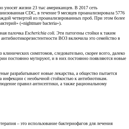
 уносят жизни 23 тыс американцев. В 2017 сеть
рганизованная CDC, в течение 9 месяцев проанализировала 5776
аждой четвертой из проанализированных проб. При этом более
терий» («nightmare bacteria»).
чная палочка
Escherichia coli.
Эти патогены стойки к таким
я антибиотикорезистентности ВОЗ включила это семейство в
клинических симптомов, следовательно, скорее всего, далеко
терии постоянно мутируют, и в них постоянно появляются новые
ные разрабатывают новые лекарства, а общество пытается
а инфекции с необычной стойкостью к антибиотикам.
людение правил антисептики, а также рациональному
терапия – это использование бактериофагов для лечения