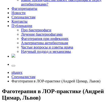
антибиотиками?
Фагопрепараты
Новости
Специалистам
Контакты
Публикации
Про бактериофаги
Лечение бактериофагами
Фаготерапия при инфекциях
Альтернатива антибиотикам
Частые вопросы и советы врача
Научный подход и механизмы
phagex
Специалистам
Фаготерапия в ЛОР-практике (Андрей Цимар, Львов)
Фаготерапия в ЛОР-практике (Андрей
Цимар, Львов)