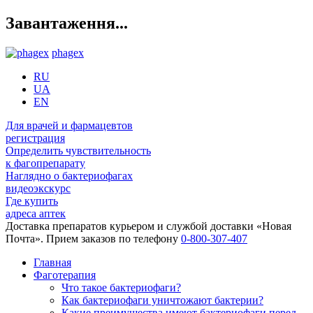
Завантаження...
phagex
RU
UA
EN
Для врачей и фармацевтов
регистрация
Определить чувствительность
к фагопрепарату
Наглядно о бактериофагах
видеоэкскурс
Где купить
адреса аптек
Доставка препаратов курьером и службой доставки «Новая
Почта». Прием заказов по телефону
0-800-307-407
Главная
Фаготерапия
Что такое бактериофаги?
Как бактериофаги уничтожают бактерии?
Какие преимущества имеют бактериофаги перед