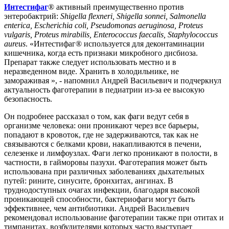
Интестифаг
® активный преимущественно против
энтеробактрий:
Shigella flexneri, Shigella sonnei, Salmonella
enterica, Escherichia coli, Pseudomonas aeruginosa, Proteus
vulgaris, Proteus mirabilis, Enterococcus faecalis, Staphylococcus
aureus
. «Интестифаг® используется для деконтаминации
кишечника, когда есть признаки микробного дисбиоза.
Препарат также следует использовать местно и в
неразведенном виде. Хранить в холодильнике, не
замораживая », - напомнил Андрей Васильевич и подчеркнул
актуальность фаготерапии в педиатрии из-за ее высокую
безопасность.
Он подробнее рассказал о том, как фаги ведут себя в
организме человека: они проникают через все барьеры,
попадают в кровоток, где не задерживаются, так как не
связываются с белками крови, накапливаются в печени,
селезенке и лимфоузлах. Фаги легко проникают в полости, в
частности, в гайморовы пазухи. Фаготерапия может быть
использована при различных заболеваниях дыхательных
путей: рините, синусите, бронхитах, ангинах. В
труднодоступных очагах инфекции, благодаря высокой
проникающей способности, бактериофаги могут быть
эффективнее, чем антибиотики. Андрей Васильевич
рекомендовал использование фаготерапии также при отитах и
​​тимпанитах, возбудителями которых часто выступает