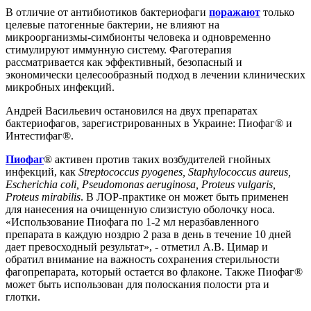
В отличие от антибиотиков бактериофаги
поражают
только
целевые патогенные бактерии, не влияют на
микроорганизмы-симбионты человека и одновременно
стимулируют иммунную систему. Фаготерапия
рассматривается как эффективный, безопасный и
экономически целесообразный подход в лечении клинических
микробных инфекций.
Андрей Васильевич остановился на двух препаратах
бактериофагов, зарегистрированных в Украине: Пиофаг® и
Интестифаг®.
Пиофаг
® активен против таких возбудителей гнойных
инфекций, как
Streptococcus pyogenes, Staphylococcus aureus,
Escherichia coli, Pseudomonas aeruginosa, Proteus vulgaris,
Proteus mirabilis
. В ЛОР-практике он может быть применен
для нанесения на очищенную слизистую оболочку носа.
«Использование Пиофага по 1-2 мл неразбавленного
препарата в каждую ноздрю 2 раза в день в течение 10 дней
дает превосходный результат», - отметил А.В. Цимар и
обратил внимание на важность сохранения стерильности
фагопрепарата, который остается во флаконе. Также Пиофаг®
может быть использован для полоскания полости рта и
глотки.