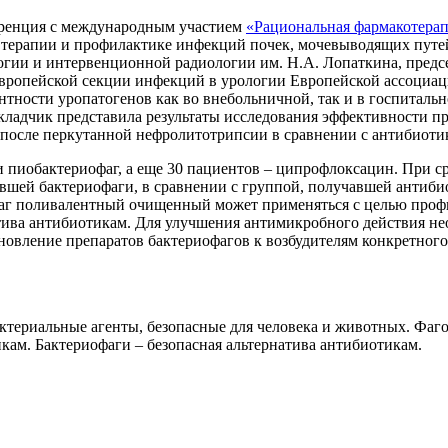
ференция с международным участием
«Рациональная фармакотерап
ерапии и профилактике инфекций почек, мочевыводящих путей 
гии и интервенционной радиологии им. Н.А. Лопаткина, предс
вропейской секции инфекций в урологии Европейской ассоциаци
нтности уропатогенов как во внебольничной, так и в госпиталь
ладчик представила результаты исследования эффективности п
после перкутанной нефролитотрипсии в сравнении с антибиоти
 пиобактериофаг, а еще 30 пациентов – ципрофлоксацин. При с
вшей бактериофаги, в сравнении с группой, получавшей антиби
офаг поливалентный очищенный может применяться с целью про
тива антибиотикам. Для улучшения антимикробного действия н
новление препаратов бактериофагов к возбудителям конкретного
ктериальные агенты, безопасные для человека и животных. Фаго
кам. Бактериофаги – безопасная альтернатива антибиотикам.