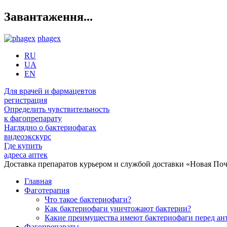
Завантаження...
phagex
RU
UA
EN
Для врачей и фармацевтов
регистрация
Определить чувствительность
к фагопрепарату
Наглядно о бактериофагах
видеоэкскурс
Где купить
адреса аптек
Доставка препаратов курьером и службой доставки «Новая Поч
Главная
Фаготерапия
Что такое бактериофаги?
Как бактериофаги уничтожают бактерии?
Какие преимущества имеют бактериофаги перед а
Фагопрепараты