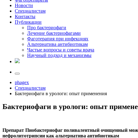
Новости
Специалистам
Контакты
Публикации
Про бактериофаги
Лечение бактериофагами
Фаготерапия при инфекциях
Альтернатива антибиотикам
Частые вопросы и советы врача
Научный подход и механизмы
phagex
Специалистам
Бактериофаги в урологи: опыт применения
Бактериофаги в урологи: опыт примен
Препарат Пиобактериофаг поливалентный очищенный може
нефролитотрипсии как альтернатива антибиотикам