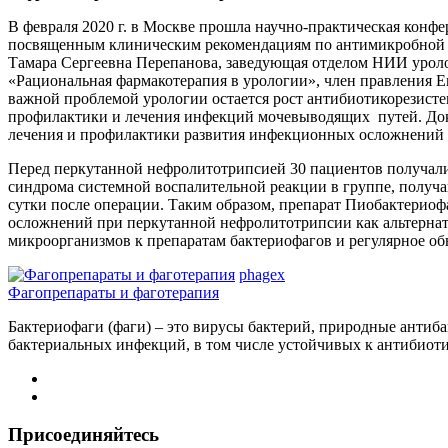
В февраля 2020 г. в Москве прошла научно-практическая кон
посвященным клиническим рекомендациям по антимикробной т
Тамара Сергеевна Перепанова, заведующая отделом НИИ уроло
«Рациональная фармакотерапия в урологии», член правления Е
важной проблемой урологии остается рост антибиотикорезисте
профилактики и лечения инфекций мочевыводящих путей. Док
лечения и профилактики развития инфекционных осложнений 
Перед перкутанной нефролитотрипсией 30 пациентов получали
синдрома системной воспалительной реакции в группе, получа
сутки после операции. Таким образом, препарат Пиобактери
осложнений при перкутанной нефролитотрипсии как альтерна
микроорганизмов к препаратам бактериофагов и регулярное об
phagex
Фагопрепараты и фаготерапия
Бактериофаги (фаги) – это вирусы бактерий, природные антиба
бактериальных инфекций, в том числе устойчивых к антибиоти
Присоединяйтесь