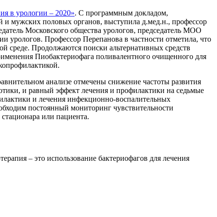
ия в урологии – 2020»
. С программным докладом,
и мужских половых органов, выступила д.мед.н., профессор
едатель Московского общества урологов, председатель МОО
и урологов. Профессор Перепанова в частности отметила, что
ной среде. Продолжаются поиски альтернативных средств
рименения Пиобактериофага поливалентного очищенного для
копрофилактикой.
равнительном анализе отмечены снижение частоты развития
отики, и равный эффект лечения и профилактики на седьмые
филактики и лечения инфекционно-воспалительных
еобходим постоянный мониторинг чувствительности
 стационара или пациента.
терапия – это использование бактериофагов для лечения