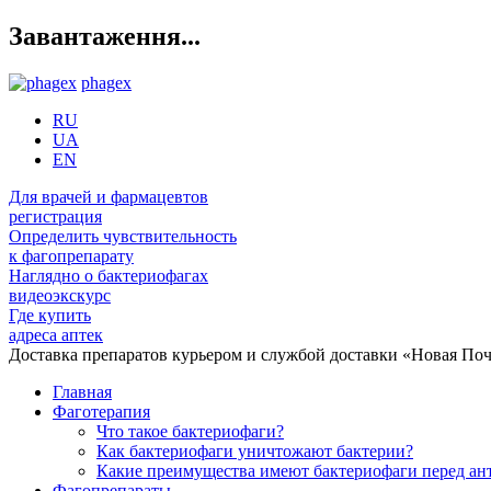
Завантаження...
phagex
RU
UA
EN
Для врачей и фармацевтов
регистрация
Определить чувствительность
к фагопрепарату
Наглядно о бактериофагах
видеоэкскурс
Где купить
адреса аптек
Доставка препаратов курьером и службой доставки «Новая Поч
Главная
Фаготерапия
Что такое бактериофаги?
Как бактериофаги уничтожают бактерии?
Какие преимущества имеют бактериофаги перед а
Фагопрепараты