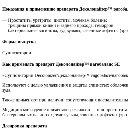
Показания к применению препарата Деколонайзер™ вагоба
— Простатить, уретриты, циститы, мочекам болезнь;
— трещины прямой кишки и заднего прохода, геморрои;
— бактериальные вагинозы, зуд вульвы, язвенные дефекты (эр
Форма выпуска
Суппозитории.
Как применять препарат Деколонайзер™ вагобаланс SE
«Суппозитории Decolonizer/Деколонайзер™ vagobalace/вагобал
Используют с целью увлажнения и защиты слизистых оболочек,
зуда.
Также применяют при наличии сопутствующих воспалительны
Медицинское изделие применяют ректально — при простатитах,
бактериальных вагинозах, зуде вульвы, язвенных дефектах (эро
Дозировка препарата