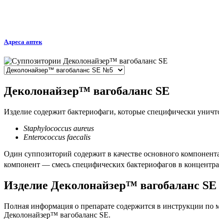
Адреса аптек
Деколонайзер™ вагобаланс SE
Изделие содержит бактериофаги, которые специфически уничт
Staphylococcus aureus
Enterococcus faecalis
Один суппозиторий содержит в качестве основного компонента
компонент — смесь специфических бактериофагов в концентра
Изделие Деколонайзер™ вагобаланс SE
Полная информация о препарате содержится в инструкции по
Деколонайзер™ вагобаланс SE.