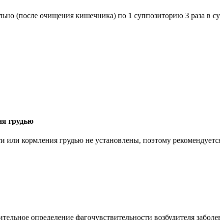
льно (после очищения кишечника) по 1 суппозиторию 3 раза в с
ия грудью
ти или кормления грудью не установлены, поэтому рекомендуетс
тельное определение фагочувствительности возбудителя заболе