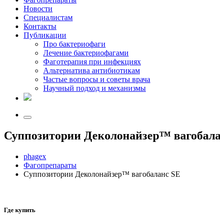
Новости
Специалистам
Контакты
Публикации
Про бактериофаги
Лечение бактериофагами
Фаготерапия при инфекциях
Альтернатива антибиотикам
Частые вопросы и советы врача
Научный подход и механизмы
Суппозитории Деколонайзер™ вагобала
phagex
Фагопрепараты
Суппозитории Деколонайзер™ вагобаланс SE
Где купить