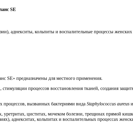
ланс SE
озии), аднекситы, кольпиты и воспалительные процессы женских
анс SE» предназначены для местного применения.
 стимуляции процессов восстановления тканей, создания защитн
х процессов, вызванных бактериями вида
Staphylococcus aureus
 уретритах, циститах, мочеком болезни, трещинах прямой кишки
зиях), аднекситах, кольпитах и ​​воспалительных процессах женс